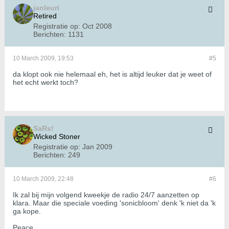
janleuri
Retired
Registratie op:
Oct 2008
Berichten:
1131
10 March 2009, 19:53
#5
da klopt ook nie helemaal eh, het is altijd leuker dat je weet of
het echt werkt toch?
SaRs!
Wicked Stoner
Registratie op:
Jan 2009
Berichten:
249
10 March 2009, 22:48
#6
Ik zal bij mijn volgend kweekje de radio 24/7 aanzetten op
klara. Maar die speciale voeding 'sonicbloom' denk 'k niet da 'k
ga kope.
Peace