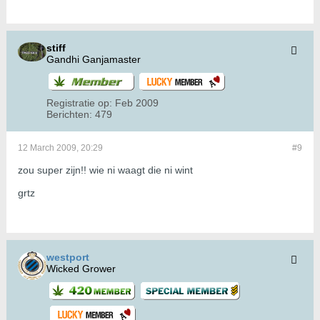
stiff
Gandhi Ganjamaster
Registratie op:
Feb 2009
Berichten:
479
12 March 2009, 20:29
#9
zou super zijn!! wie ni waagt die ni wint
grtz
westport
Wicked Grower