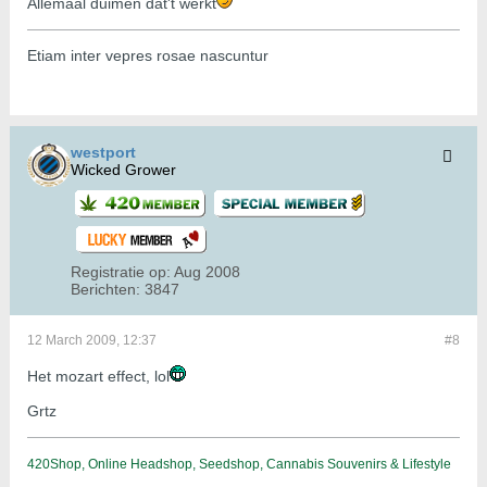
Allemaal duimen dat't werkt
Etiam inter vepres rosae nascuntur
westport
Wicked Grower
Registratie op:
Aug 2008
Berichten:
3847
12 March 2009, 12:37
#8
Het mozart effect, lol
Grtz
420Shop, Online Headshop, Seedshop, Cannabis Souvenirs & Lifestyle