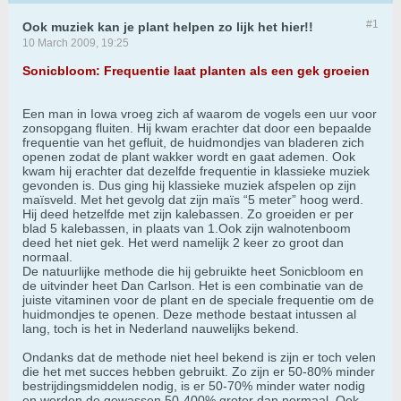
#1
Ook muziek kan je plant helpen zo lijk het hier!!
10 March 2009, 19:25
Sonicbloom: Frequentie laat planten als een gek groeien
Een man in Iowa vroeg zich af waarom de vogels een uur voor
zonsopgang fluiten. Hij kwam erachter dat door een bepaalde
frequentie van het gefluit, de huidmondjes van bladeren zich
openen zodat de plant wakker wordt en gaat ademen. Ook
kwam hij erachter dat dezelfde frequentie in klassieke muziek
gevonden is. Dus ging hij klassieke muziek afspelen op zijn
maïsveld. Met het gevolg dat zijn maïs “5 meter” hoog werd.
Hij deed hetzelfde met zijn kalebassen. Zo groeiden er per
blad 5 kalebassen, in plaats van 1.Ook zijn walnotenboom
deed het niet gek. Het werd namelijk 2 keer zo groot dan
normaal.
De natuurlijke methode die hij gebruikte heet Sonicbloom en
de uitvinder heet Dan Carlson. Het is een combinatie van de
juiste vitaminen voor de plant en de speciale frequentie om de
huidmondjes te openen. Deze methode bestaat intussen al
lang, toch is het in Nederland nauwelijks bekend.
Ondanks dat de methode niet heel bekend is zijn er toch velen
die het met succes hebben gebruikt. Zo zijn er 50-80% minder
bestrijdingsmiddelen nodig, is er 50-70% minder water nodig
en worden de gewassen 50-400% groter dan normaal. Ook