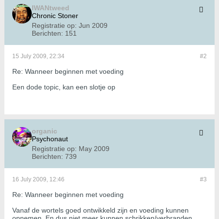
IWANtweed
Chronic Stoner
Registratie op:
Jun 2009
Berichten:
151
15 July 2009, 22:34
#2
Re: Wanneer beginnen met voeding
Een dode topic, kan een slotje op
organic
Psychonaut
Registratie op:
May 2009
Berichten:
739
16 July 2009, 12:46
#3
Re: Wanneer beginnen met voeding
Vanaf de wortels goed ontwikkeld zijn en voeding kunnen
opnemen. En dus niet meer kunnen schrikken/verbranden.