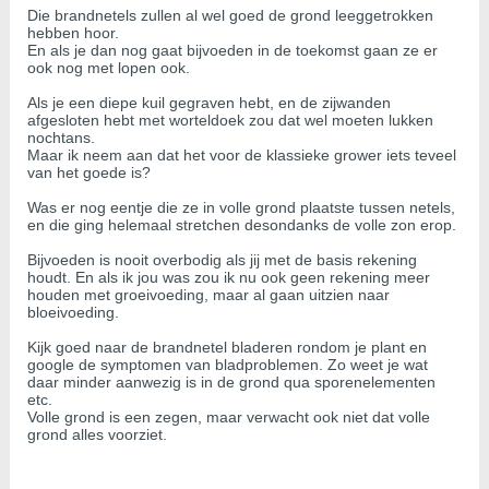
Die brandnetels zullen al wel goed de grond leeggetrokken
hebben hoor.
En als je dan nog gaat bijvoeden in de toekomst gaan ze er
ook nog met lopen ook.
Als je een diepe kuil gegraven hebt, en de zijwanden
afgesloten hebt met worteldoek zou dat wel moeten lukken
nochtans.
Maar ik neem aan dat het voor de klassieke grower iets teveel
van het goede is?
Was er nog eentje die ze in volle grond plaatste tussen netels,
en die ging helemaal stretchen desondanks de volle zon erop.
Bijvoeden is nooit overbodig als jij met de basis rekening
houdt. En als ik jou was zou ik nu ook geen rekening meer
houden met groeivoeding, maar al gaan uitzien naar
bloeivoeding.
Kijk goed naar de brandnetel bladeren rondom je plant en
google de symptomen van bladproblemen. Zo weet je wat
daar minder aanwezig is in de grond qua sporenelementen
etc.
Volle grond is een zegen, maar verwacht ook niet dat volle
grond alles voorziet.