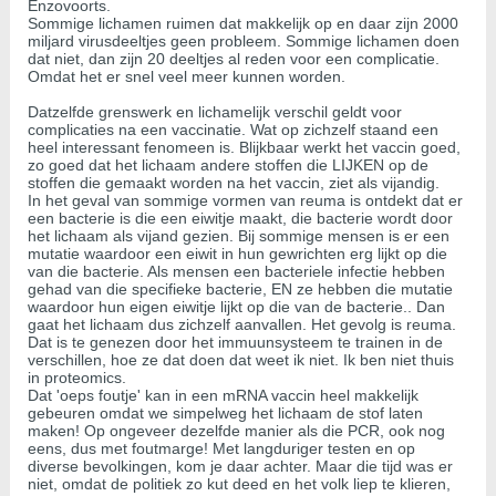
Enzovoorts.
Sommige lichamen ruimen dat makkelijk op en daar zijn 2000
miljard virusdeeltjes geen probleem. Sommige lichamen doen
dat niet, dan zijn 20 deeltjes al reden voor een complicatie.
Omdat het er snel veel meer kunnen worden.
Datzelfde grenswerk en lichamelijk verschil geldt voor
complicaties na een vaccinatie. Wat op zichzelf staand een
heel interessant fenomeen is. Blijkbaar werkt het vaccin goed,
zo goed dat het lichaam andere stoffen die LIJKEN op de
stoffen die gemaakt worden na het vaccin, ziet als vijandig.
In het geval van sommige vormen van reuma is ontdekt dat er
een bacterie is die een eiwitje maakt, die bacterie wordt door
het lichaam als vijand gezien. Bij sommige mensen is er een
mutatie waardoor een eiwit in hun gewrichten erg lijkt op die
van die bacterie. Als mensen een bacteriele infectie hebben
gehad van die specifieke bacterie, EN ze hebben die mutatie
waardoor hun eigen eiwitje lijkt op die van de bacterie.. Dan
gaat het lichaam dus zichzelf aanvallen. Het gevolg is reuma.
Dat is te genezen door het immuunsysteem te trainen in de
verschillen, hoe ze dat doen dat weet ik niet. Ik ben niet thuis
in proteomics.
Dat 'oeps foutje' kan in een mRNA vaccin heel makkelijk
gebeuren omdat we simpelweg het lichaam de stof laten
maken! Op ongeveer dezelfde manier als die PCR, ook nog
eens, dus met foutmarge! Met langduriger testen en op
diverse bevolkingen, kom je daar achter. Maar die tijd was er
niet, omdat de politiek zo kut deed en het volk liep te klieren,