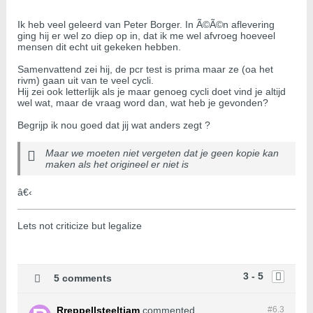
Ik heb veel geleerd van Peter Borger. In Ã©Ã©n aflevering
ging hij er wel zo diep op in, dat ik me wel afvroeg hoeveel
mensen dit echt uit gekeken hebben.
Samenvattend zei hij, de pcr test is prima maar ze (oa het
rivm) gaan uit van te veel cycli.
Hij zei ook letterlijk als je maar genoeg cycli doet vind je altijd
wel wat, maar de vraag word dan, wat heb je gevonden?
Begrijp ik nou goed dat jij wat anders zegt ?
Maar we moeten niet vergeten dat je geen kopie kan
maken als het origineel er niet is
â€‹
Lets not criticize but legalize
3 - 5
5 comments
Rreppellsteeltjam
commented
#6.
3