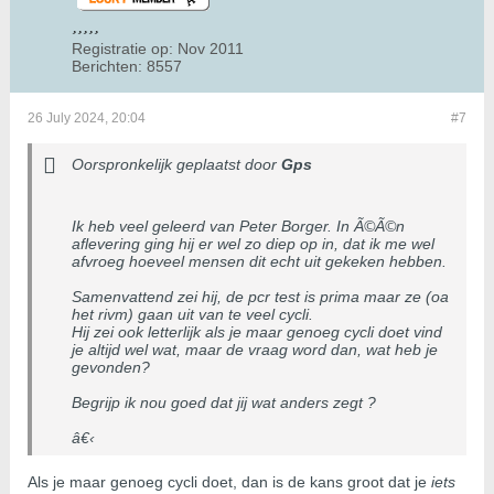
Registratie op:
Nov 2011
Berichten:
8557
26 July 2024, 20:04
#7
Oorspronkelijk geplaatst door
Gps
Ik heb veel geleerd van Peter Borger. In Ã©Ã©n
aflevering ging hij er wel zo diep op in, dat ik me wel
afvroeg hoeveel mensen dit echt uit gekeken hebben.
Samenvattend zei hij, de pcr test is prima maar ze (oa
het rivm) gaan uit van te veel cycli.
Hij zei ook letterlijk als je maar genoeg cycli doet vind
je altijd wel wat, maar de vraag word dan, wat heb je
gevonden?
Begrijp ik nou goed dat jij wat anders zegt ?
â€‹
Als je maar genoeg cycli doet, dan is de kans groot dat je
iets