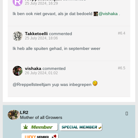
25 July 2024, 16:29
Ik ben ook niet gevaxt, als je dat bedoeld
vishaka
.
Takketoelli
commented
#6.
4
25 July 2024, 18:06
Ik heb alle spuiten gehad, in september weer
vishaka
commented
#6.
5
26 July 2024, 01:02
@Rreppellsteeltjam yup was inbegrepen
LR2
Mother of all Growers