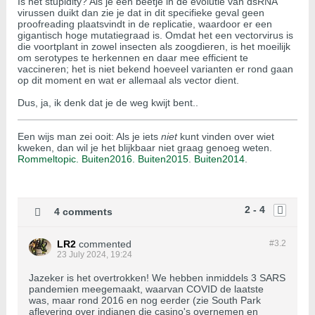
Is het stupidity? Als je een beetje in de evolutie van dsRNA
virussen duikt dan zie je dat in dit specifieke geval geen
proofreading plaatsvindt in de replicatie, waardoor er een
gigantisch hoge mutatiegraad is. Omdat het een vectorvirus is
die voortplant in zowel insecten als zoogdieren, is het moeilijk
om serotypes te herkennen en daar mee efficient te
vaccineren; het is niet bekend hoeveel varianten er rond gaan
op dit moment en wat er allemaal als vector dient.
Dus, ja, ik denk dat je de weg kwijt bent..
Een wijs man zei ooit: Als je iets
niet
kunt vinden over wiet
kweken, dan wil je het blijkbaar niet graag genoeg weten.
Rommeltopic.
Buiten2016.
Buiten2015
.
Buiten2014
.
2 - 4
4 comments
LR2
commented
#3.
2
23 July 2024, 19:24
Jazeker is het overtrokken! We hebben inmiddels 3 SARS
pandemien meegemaakt, waarvan COVID de laatste
was, maar rond 2016 en nog eerder (zie South Park
aflevering over indianen die casino's overnemen en