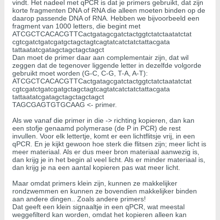
vindt. Het nadeel met qPCR is dat je primers gebruikt, dat zijn
korte fragmenten DNA of RNA die alleen moeten binden op de
daarop passende DNA of RNA. Hebben we bijvoorbeeld een
fragment van 1000 letters, die begint met
ATCGCTCACACGTTCactgatagcgatctactggtctatctaatatctat
cgtcgatctgatcgatgctagctagtcagtatcatctatctattacgata
tattaatatcgatagctagctagctagct
Dan moet de primer daar aan complementair zijn, dat wil
zeggen dat de tegenover liggende letter in dezelfde volgorde
gebruikt moet worden (G-C, C-G, T-A, A-T):
ATCGCTCACACGTTCactgatagcgatctactggtctatctaatatctat
cgtcgatctgatcgatgctagctagtcagtatcatctatctattacgata
tattaatatcgatagctagctagctagct
TAGCGAGTGTGCAAG <- primer.
Als we vanaf die primer in die -> richting kopieren, dan kan
een stofje genaamd polymerase (de P in PCR) de rest
invullen. Voor elk lettertje, komt er een lichtflitsje vrij, in een
qPCR. En je kijkt gewoon hoe sterk die flitsen zijn; meer licht is
meer materiaal. Als er dus meer bron materiaal aanwezig is,
dan krijg je in het begin al veel licht. Als er minder materiaal is,
dan krijg je na een aantal kopieren pas wat meer licht.
Maar omdat primers klein zijn, kunnen ze makkelijker
rondzwemmen en kunnen ze bovendien makkelijker binden
aan andere dingen.. Zoals andere primers!
Dat geeft een klein signaaltje in een qPCR, wat meestal
weggefilterd kan worden, omdat het kopieren alleen kan