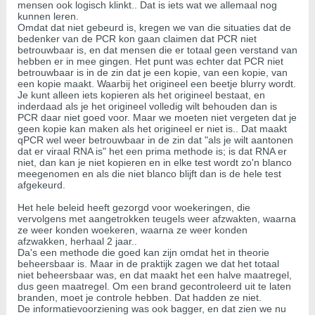
mensen ook logisch klinkt.. Dat is iets wat we allemaal nog
kunnen leren.
Omdat dat niet gebeurd is, kregen we van die situaties dat de
bedenker van de PCR kon gaan claimen dat PCR niet
betrouwbaar is, en dat mensen die er totaal geen verstand van
hebben er in mee gingen. Het punt was echter dat PCR niet
betrouwbaar is in de zin dat je een kopie, van een kopie, van
een kopie maakt. Waarbij het origineel een beetje blurry wordt.
Je kunt alleen iets kopieren als het origineel bestaat, en
inderdaad als je het origineel volledig wilt behouden dan is
PCR daar niet goed voor. Maar we moeten niet vergeten dat je
geen kopie kan maken als het origineel er niet is.. Dat maakt
qPCR wel weer betrouwbaar in de zin dat "als je wilt aantonen
dat er viraal RNA is" het een prima methode is; is dat RNA er
niet, dan kan je niet kopieren en in elke test wordt zo'n blanco
meegenomen en als die niet blanco blijft dan is de hele test
afgekeurd.
Het hele beleid heeft gezorgd voor woekeringen, die
vervolgens met aangetrokken teugels weer afzwakten, waarna
ze weer konden woekeren, waarna ze weer konden
afzwakken, herhaal 2 jaar..
Da's een methode die goed kan zijn omdat het in theorie
beheersbaar is. Maar in de praktijk zagen we dat het totaal
niet beheersbaar was, en dat maakt het een halve maatregel,
dus geen maatregel. Om een brand gecontroleerd uit te laten
branden, moet je controle hebben. Dat hadden ze niet.
De informatievoorziening was ook bagger, en dat zien we nu