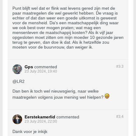
Punt blijft wel dat er flink wat levens gered zijn met de
paar maatregelen die wel gewerkt hebben. De vraag is
echter of dat dan weer een goede uitkomst is geweest
voor de mensheid. Da's een maatschappelijk ding waar
we ook best over mogen praten; wat mag een
mensenleven de maatschappij kosten? Als ik vijf jaar
opgesloten moet zitten om mijn moeder 10 gezonde jaren
terug te geven, dan doe ik dat. Als ik hetzelfde zou
moeten voor de buurvrouw, dan weiger ik.
Gps
commented
#3.
3
23 July 2024, 19:40
@LR2
Dan ben ik toch wel nieuwsgierig, naar welke
maatregelen volgens jouw mening wel hielpen?
Eerstekamerlid
commented
#3.
4
23 July 2024, 22:00
Dank voor je inkijk