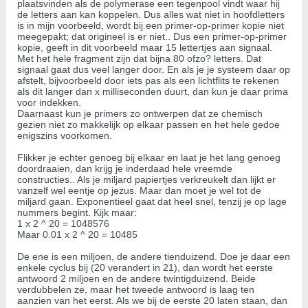
plaatsvinden als de polymerase een tegenpool vindt waar hij
de letters aan kan koppelen. Dus alles wat niet in hoofdletters
is in mijn voorbeeld, wordt bij een primer-op-primer kopie niet
meegepakt; dat origineel is er niet.. Dus een primer-op-primer
kopie, geeft in dit voorbeeld maar 15 lettertjes aan signaal.
Met het hele fragment zijn dat bijna 80 ofzo? letters. Dat
signaal gaat dus veel langer door. En als je je systeem daar op
afstelt, bijvoorbeeld door iets pas als een lichtflits te rekenen
als dit langer dan x milliseconden duurt, dan kun je daar prima
voor indekken.
Daarnaast kun je primers zo ontwerpen dat ze chemisch
gezien niet zo makkelijk op elkaar passen en het hele gedoe
enigszins voorkomen.
Flikker je echter genoeg bij elkaar en laat je het lang genoeg
doordraaien, dan krijg je inderdaad hele vreemde
constructies.. Als je miljard papiertjes verkreukelt dan lijkt er
vanzelf wel eentje op jezus. Maar dan moet je wel tot de
miljard gaan. Exponentieel gaat dat heel snel, tenzij je op lage
nummers begint. Kijk maar:
1 x 2 ^ 20 = 1048576
Maar 0.01 x 2 ^ 20 = 10485
De ene is een miljoen, de andere tienduizend. Doe je daar een
enkele cyclus bij (20 verandert in 21), dan wordt het eerste
antwoord 2 miljoen en de andere twintigduizend. Beide
verdubbelen ze, maar het tweede antwoord is laag ten
aanzien van het eerst. Als we bij de eerste 20 laten staan, dan