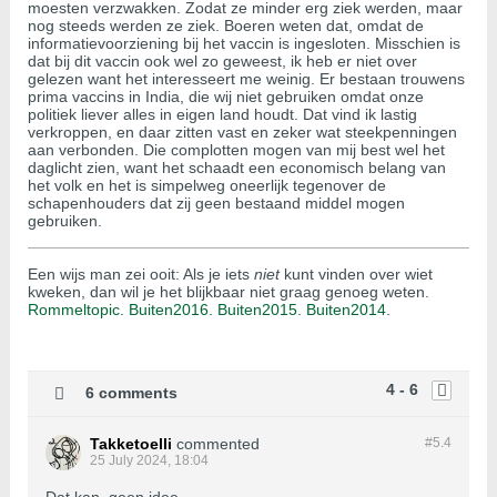
moesten verzwakken. Zodat ze minder erg ziek werden, maar
nog steeds werden ze ziek. Boeren weten dat, omdat de
informatievoorziening bij het vaccin is ingesloten. Misschien is
dat bij dit vaccin ook wel zo geweest, ik heb er niet over
gelezen want het interesseert me weinig. Er bestaan trouwens
prima vaccins in India, die wij niet gebruiken omdat onze
politiek liever alles in eigen land houdt. Dat vind ik lastig
verkroppen, en daar zitten vast en zeker wat steekpenningen
aan verbonden. Die complotten mogen van mij best wel het
daglicht zien, want het schaadt een economisch belang van
het volk en het is simpelweg oneerlijk tegenover de
schapenhouders dat zij geen bestaand middel mogen
gebruiken.
Een wijs man zei ooit: Als je iets
niet
kunt vinden over wiet
kweken, dan wil je het blijkbaar niet graag genoeg weten.
Rommeltopic.
Buiten2016.
Buiten2015
.
Buiten2014
.
4 - 6
6 comments
Takketoelli
commented
#5.
4
25 July 2024, 18:04