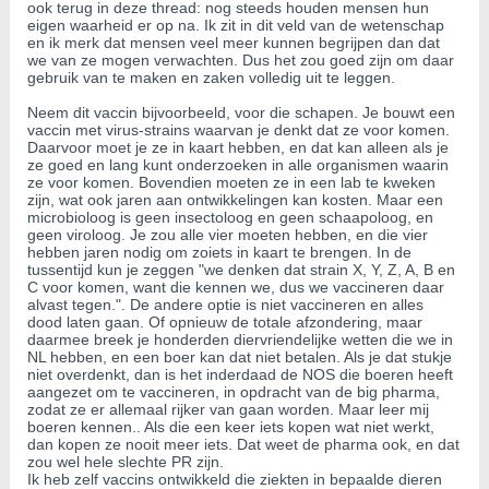
ook terug in deze thread: nog steeds houden mensen hun
eigen waarheid er op na. Ik zit in dit veld van de wetenschap
en ik merk dat mensen veel meer kunnen begrijpen dan dat
we van ze mogen verwachten. Dus het zou goed zijn om daar
gebruik van te maken en zaken volledig uit te leggen.
Neem dit vaccin bijvoorbeeld, voor die schapen. Je bouwt een
vaccin met virus-strains waarvan je denkt dat ze voor komen.
Daarvoor moet je ze in kaart hebben, en dat kan alleen als je
ze goed en lang kunt onderzoeken in alle organismen waarin
ze voor komen. Bovendien moeten ze in een lab te kweken
zijn, wat ook jaren aan ontwikkelingen kan kosten. Maar een
microbioloog is geen insectoloog en geen schaapoloog, en
geen viroloog. Je zou alle vier moeten hebben, en die vier
hebben jaren nodig om zoiets in kaart te brengen. In de
tussentijd kun je zeggen "we denken dat strain X, Y, Z, A, B en
C voor komen, want die kennen we, dus we vaccineren daar
alvast tegen.". De andere optie is niet vaccineren en alles
dood laten gaan. Of opnieuw de totale afzondering, maar
daarmee breek je honderden diervriendelijke wetten die we in
NL hebben, en een boer kan dat niet betalen. Als je dat stukje
niet overdenkt, dan is het inderdaad de NOS die boeren heeft
aangezet om te vaccineren, in opdracht van de big pharma,
zodat ze er allemaal rijker van gaan worden. Maar leer mij
boeren kennen.. Als die een keer iets kopen wat niet werkt,
dan kopen ze nooit meer iets. Dat weet de pharma ook, en dat
zou wel hele slechte PR zijn.
Ik heb zelf vaccins ontwikkeld die ziekten in bepaalde dieren