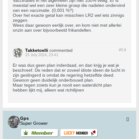
Vaccinaties in het algemeen zijn niet 100% veilig. Er is
meestal wel een zeer kleine groep die nadelen ondervind
van een vaccinatie. (0,001 %?)
Over het exacte getal kan misschien LR2 wel iets zinnigs
zeggen.
Wees daar gewoon eerlijk over, en kom niet met allerlei
onzin aan over bijvoorbeeld frikandellen.
Takketoelli
commented
#5.
6
25 July 2024, 23:41
Er was dus geen plan inderdaad, en dan krijg je wat je
beschreef. De reden dat er zoveel idiote ideen de lucht in
zijn geslingerd is omdat de regering hetzelfde deed.
Gewoon geen duidelijk onderbouwd plan.
Maar tegen zoiets kun je nooit een waterdicht plan
hebben lijkt mij, alleen wat richtlijnen
Gps
Super Grower