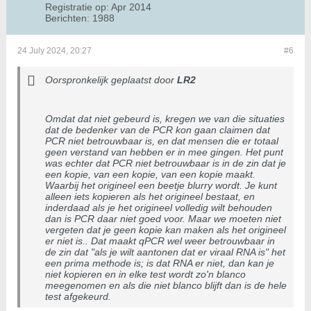
Registratie op:
Apr 2014
Berichten:
1988
24 July 2024, 20:27
#6
Oorspronkelijk geplaatst door
LR2
Omdat dat niet gebeurd is, kregen we van die situaties
dat de bedenker van de PCR kon gaan claimen dat
PCR niet betrouwbaar is, en dat mensen die er totaal
geen verstand van hebben er in mee gingen. Het punt
was echter dat PCR niet betrouwbaar is in de zin dat je
een kopie, van een kopie, van een kopie maakt.
Waarbij het origineel een beetje blurry wordt. Je kunt
alleen iets kopieren als het origineel bestaat, en
inderdaad als je het origineel volledig wilt behouden
dan is PCR daar niet goed voor. Maar we moeten niet
vergeten dat je geen kopie kan maken als het origineel
er niet is.. Dat maakt qPCR wel weer betrouwbaar in
de zin dat "als je wilt aantonen dat er viraal RNA is" het
een prima methode is; is dat RNA er niet, dan kan je
niet kopieren en in elke test wordt zo'n blanco
meegenomen en als die niet blanco blijft dan is de hele
test afgekeurd.