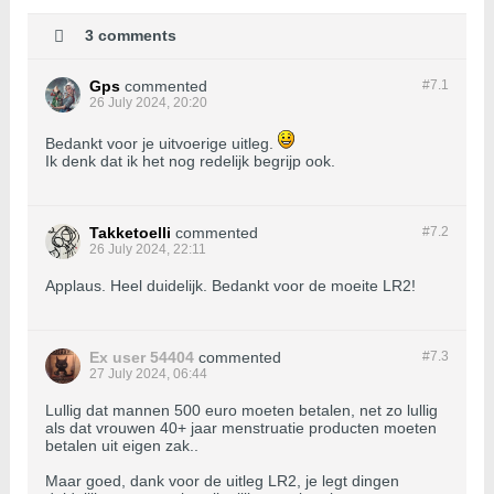
3 comments
Gps
commented
#7.
1
26 July 2024, 20:20
Bedankt voor je uitvoerige uitleg.
Ik denk dat ik het nog redelijk begrijp ook.
Takketoelli
commented
#7.
2
26 July 2024, 22:11
Applaus. Heel duidelijk. Bedankt voor de moeite LR2!
Ex user 54404
commented
#7.
3
27 July 2024, 06:44
Lullig dat mannen 500 euro moeten betalen, net zo lullig
als dat vrouwen 40+ jaar menstruatie producten moeten
betalen uit eigen zak..
Maar goed, dank voor de uitleg LR2, je legt dingen