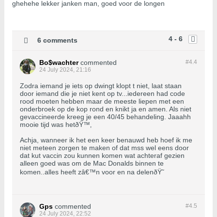
ghehehe lekker janken man, goed voor de longen
4 - 6
6 comments
Bo$wachter
commented
#4.
4
24 July 2024, 21:16
Zodra iemand je iets op dwingt klopt t niet, laat staan
door iemand die je niet kent op tv...iedereen had code
rood moeten hebben maar de meeste liepen met een
onderbroek op de kop rond en knikt ja en amen. Als niet
gevaccineerde kreeg je een 40/45 behandeling. Jaaahh
mooie tijd was hetðŸ™‚
Achja, wanneer ik het een keer benauwd heb hoef ik me
niet meteen zorgen te maken of dat mss wel eens door
dat kut vaccin zou kunnen komen wat achteraf gezien
alleen goed was om de Mac Donalds binnen te
komen..alles heeft zâ€™n voor en na delenðŸ˜
Gps
commented
#4.
5
24 July 2024, 22:52