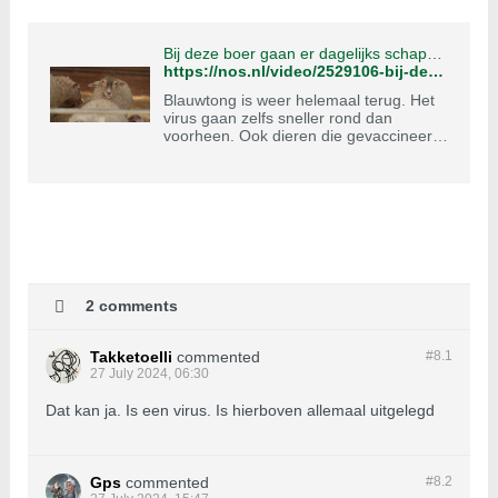
Bij deze boer gaan er dagelijks schapen dood aan blauwtong, ondanks de vaccins
https://nos.nl/video/2529106-bij-deze-boer-gaan-er-dagelijks-schapen-dood-aan-blauwtong-ondanks-de-vaccins
Blauwtong is weer helemaal terug. Het
virus gaan zelfs sneller rond dan
voorheen. Ook dieren die gevaccineerd
zijn lijken ziek te worden.
2 comments
Takketoelli
commented
#8.
1
27 July 2024, 06:30
Dat kan ja. Is een virus. Is hierboven allemaal uitgelegd
Gps
commented
#8.
2