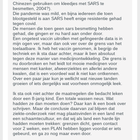
Chinezen gebruiken om kleedjes met SARS te
besmetten, 2004?).
Die pandemie was mild, en bijna iedereen die toen
blootgesteld is aan SARS heeft enige resistentie gehad
tegen covid.
De mensen die toen geen sars besmetting hebben
gehad, die gingen er nu hard aan onder door.
Een ongetest vaccin uitrollen met gefingeerde data is in
mijn ogen ver, maar dan ook ver over de grens van het
toelaatbare. Ik heb het vaccin genomen, ik begrijp de
techniek en ik sta daar achter, maar ik ben absoluut
tegen deze manier van medicijnontwikkeling. Die grens is
nu doorbroken en het leidt tot mooie medicijnen voor
mensen met kanker, afweerziektes en allerlei andere
kwalen, dat is een voordeel wat ik niet kan ontkennen.
Over een paar jaar kun je wellicht wat nieuwe tanden
groeien of iets dergelijks wat voorheen onmogelijk leek.
Ik sta ook niet achter de maatregelen die bedacht leken
door een 8-jarig kind. Een totale wassen neus. Wat
hadden ze dan moeten doen? Daar kan ik een boek over
schrijven. Maar de conclusie daarvan zal blijven dat
ziekte-onderzoek niet mag plaatsvinden in een land met
een schaamtecultuur, en dat wij als land een harde lijn
hadden moeten trekken: grenzen dicht, geen contact
voor 2 weken, een PLAN hebben liggen voordat er iets
gebeurd, en ga zo nog maar even door.