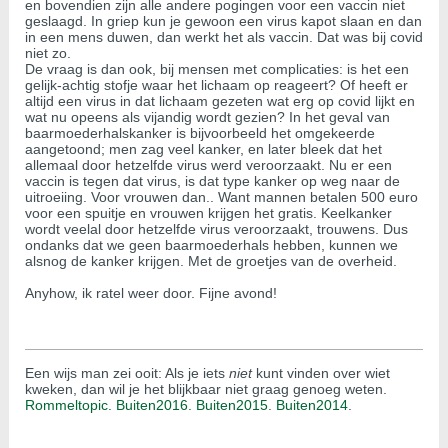
en bovendien zijn alle andere pogingen voor een vaccin niet
geslaagd. In griep kun je gewoon een virus kapot slaan en dan
in een mens duwen, dan werkt het als vaccin. Dat was bij covid
niet zo.
De vraag is dan ook, bij mensen met complicaties: is het een
gelijk-achtig stofje waar het lichaam op reageert? Of heeft er
altijd een virus in dat lichaam gezeten wat erg op covid lijkt en
wat nu opeens als vijandig wordt gezien? In het geval van
baarmoederhalskanker is bijvoorbeeld het omgekeerde
aangetoond; men zag veel kanker, en later bleek dat het
allemaal door hetzelfde virus werd veroorzaakt. Nu er een
vaccin is tegen dat virus, is dat type kanker op weg naar de
uitroeiing. Voor vrouwen dan.. Want mannen betalen 500 euro
voor een spuitje en vrouwen krijgen het gratis. Keelkanker
wordt veelal door hetzelfde virus veroorzaakt, trouwens. Dus
ondanks dat we geen baarmoederhals hebben, kunnen we
alsnog de kanker krijgen. Met de groetjes van de overheid.
Anyhow, ik ratel weer door. Fijne avond!
Een wijs man zei ooit: Als je iets
niet
kunt vinden over wiet
kweken, dan wil je het blijkbaar niet graag genoeg weten.
Rommeltopic.
Buiten2016.
Buiten2015
.
Buiten2014
.