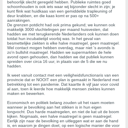
behoorlijk slecht geregeld hebben. Publieke ruimtes goed
schoonhouden is ook iets waar wij bijzonder slecht in zijn; je
kunt flink wat huidkaas van een gemiddelde trapleuning of
deur krabben, en die kaas komt er pas op na 500+
aanrakingen.
De grenzen potdicht had ook prima gekund; we kunnen ook
makkelijk 3000 vluchtelingen per maand huisvesten, dat
hadden we met terugkerende Nederlanders ook kunnen doen
totdat hun incubatietijd voorbij was. In het geval van
besmettelijke ziekten is elke halve maatregel, geen maatregel.
Wel contact mogen hebben overdag, maar niet 's avonds is
zo'n bullshit maatregel. Hadden we supermarkten de hele
avond open gehouden, dan hadden we dat publiek kunnen
spreiden over circa 16 uur, in plaats van de 5 die we nu
hadden.
Ik weet vanuit contact met een veiligheidsfunctionaris van een
provincie dat er NOOIT een plan is gemaakt in Nederland met
betrekking tot een pandemie. Dat kaartte ik vijf jaar voor covid
al aan, toen ik leerde hoe makkelijk mensen ziektes kunnen
maken en bewerken.
Economisch en politiek belang zouden uit het raam moeten
wanneer je bevolking aan het stikken is in hun eigen
longvocht. Dus harde maatregelen, en niet de kat uit de boom
kijken. Nogmaals, een halve maatregel is geen maatregel.
Eerlijk zijn naar de bevolking en uitleggen wat er aan de hand
is, en waarom je dingen doet, op een logische manier die voor