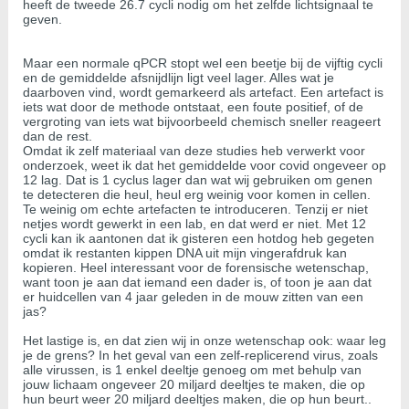
heeft de tweede 26.7 cycli nodig om het zelfde lichtsignaal te
geven.
Maar een normale qPCR stopt wel een beetje bij de vijftig cycli
en de gemiddelde afsnijdlijn ligt veel lager. Alles wat je
daarboven vind, wordt gemarkeerd als artefact. Een artefact is
iets wat door de methode ontstaat, een foute positief, of de
vergroting van iets wat bijvoorbeeld chemisch sneller reageert
dan de rest.
Omdat ik zelf materiaal van deze studies heb verwerkt voor
onderzoek, weet ik dat het gemiddelde voor covid ongeveer op
12 lag. Dat is 1 cyclus lager dan wat wij gebruiken om genen
te detecteren die heul, heul erg weinig voor komen in cellen.
Te weinig om echte artefacten te introduceren. Tenzij er niet
netjes wordt gewerkt in een lab, en dat werd er niet. Met 12
cycli kan ik aantonen dat ik gisteren een hotdog heb gegeten
omdat ik restanten kippen DNA uit mijn vingerafdruk kan
kopieren. Heel interessant voor de forensische wetenschap,
want toon je aan dat iemand een dader is, of toon je aan dat
er huidcellen van 4 jaar geleden in de mouw zitten van een
jas?
Het lastige is, en dat zien wij in onze wetenschap ook: waar leg
je de grens? In het geval van een zelf-replicerend virus, zoals
alle virussen, is 1 enkel deeltje genoeg om met behulp van
jouw lichaam ongeveer 20 miljard deeltjes te maken, die op
hun beurt weer 20 miljard deeltjes maken, die op hun beurt..