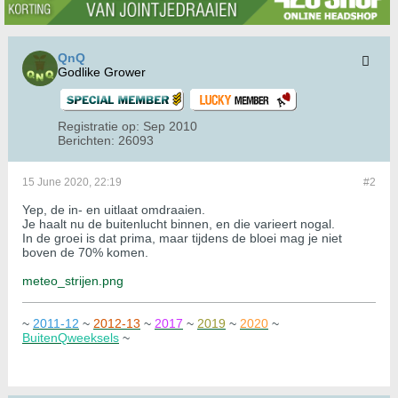
QnQ
Godlike Grower
Registratie op:
Sep 2010
Berichten:
26093
15 June 2020, 22:19
#2
Yep, de in- en uitlaat omdraaien.
Je haalt nu de buitenlucht binnen, en die varieert nogal.
In de groei is dat prima, maar tijdens de bloei mag je niet
boven de 70% komen.
meteo_strijen.png
~
2011-12
~
2012-13
~
2017
~
2019
~
2020
~
BuitenQweeksels
~