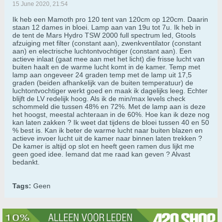
15 June 2020, 21:54
Ik heb een Mamoth pro 120 tent van 120cm op 120cm. Daarin
staan 12 dames in bloei. Lamp aan van 19u tot 7u. Ik heb in
de tent de Mars Hydro TSW 2000 full spectrum led, Gtools
afzuiging met filter (constant aan), zwenkventilator (constant
aan) en electrische luchtontvochtiger (constant aan). Een
actieve inlaat (gaat mee aan met het licht) die frisse lucht van
buiten haalt en de warme lucht komt in de kamer. Temp met
lamp aan ongeveer 24 graden temp met de lamp uit 17,5
graden (beiden afhankelijk van de buiten temperatuur) de
luchtontvochtiger werkt goed en maak ik dagelijks leeg. Echter
blijft de LV redelijk hoog. Als ik de min/max levels check
schommeld die tussen 48% en 72%. Met de lamp aan is deze
het hoogst, meestal achteraan in de 60%. Hoe kan ik deze nog
kan laten zakken ? Ik weet dat tijdens de bloei tussen 40 en 50
% best is. Kan ik beter de warme lucht naar buiten blazen en
actieve invoer lucht uit de kamer naar binnen laten trekken ?
De kamer is altijd op slot en heeft geen ramen dus lijkt me
geen goed idee. Iemand dat me raad kan geven ? Alvast
bedankt.
Tags:
Geen