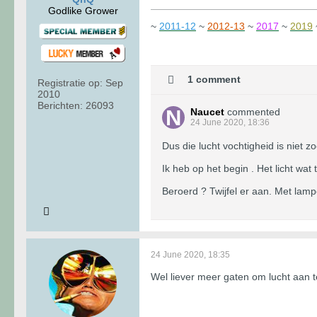
Godlike Grower
~
2011-12
~
2012-13
~
2017
~
2019
1 comment
Registratie op:
Sep
2010
Berichten:
26093
Naucet
commented
24 June 2020, 18:36
Dus die lucht vochtigheid is niet zo
Ik heb op het begin . Het licht w
Beroerd ? Twijfel er aan. Met lamp
24 June 2020, 18:35
Wel liever meer gaten om lucht aan te