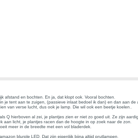
jk afstand en bochten. En ja, dat klopt ook. Vooral bochten.
 je tent aan te zuigen, (passieve inlaat bedoel ik dan) en dan aan de
zien van verse lucht, dus ook je lamp. Die wil ook een beetje koelen..
ls Q hierboven al zei, je plantjes zien er niet zo goed uit. Ze zijn aard
ek aan licht, je plantjes racen dan de hoogte in op zoek naar de zon.
roeit meer in de breedte met een vol bladerdek.
amazon blurple LED. Dat zijn eigenlijk bijna altijd prutlampen.