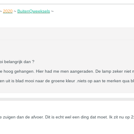
~
2020
~
BuitenQweeksels
~
oi belangrijk dan ?
at te hoog gehangen. Hier had me men aangeraden. De lamp zeker niet
en uit is blad mooi naar de groene kleur .niets op aan te merken qua b
 zuigen dan de afvoer. Dit is echt wel een ding dat moet. Ik zit nu op 2