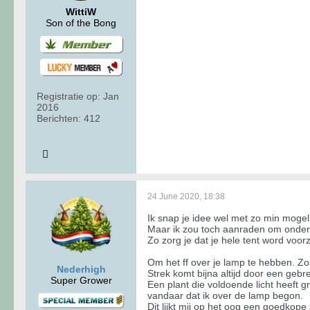
WittiW
Son of the Bong
Registratie op:
Jan
2016
Berichten:
412
24 June 2020, 18:38
Ik snap je idee wel met zo min mogeli
Maar ik zou toch aanraden om onderin
Zo zorg je dat je hele tent word voor
Om het ff over je lamp te hebben. Zoa
Nederhigh
Strek komt bijna altijd door een gebr
Super Grower
Een plant die voldoende licht heeft g
vandaar dat ik over de lamp begon.
Dit lijkt mij op het oog een goedkope 