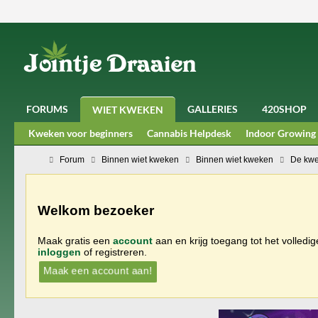
FORUMS
GALLERIES
420SHOP
WIET KWEKEN
Kweken voor beginners
Cannabis Helpdesk
Indoor Growing
Forum
Binnen wiet kweken
Binnen wiet kweken
De kwe
Welkom bezoeker
Maak gratis een
account
aan en krijg toegang tot het volledi
inloggen
of registreren.
Maak een account aan!