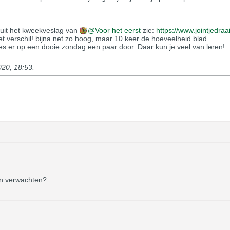
t uit het kweekveslag van
Voor het eerst
zie:
https://www.jointjedraa
het verschil! bijna net zo hoog, maar 10 keer de hoeveelheid blad.
 er op een dooie zondag een paar door. Daar kun je veel van leren!
020, 18:53
.
an verwachten?