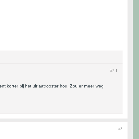
#2.
1
ent korter bij het uirlaatrooster hou. Zou er meer weg
#3