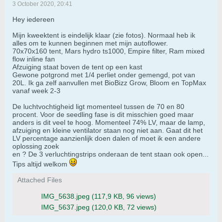
3 October 2020, 20:41
Hey iedereen
Mijn kweektent is eindelijk klaar (zie fotos). Normaal heb ik
alles om te kunnen beginnen met mijn autoflower.
70x70x160 tent, Mars hydro ts1000, Empire filter, Ram mixed
flow inline fan
Afzuiging staat boven de tent op een kast
Gewone potgrond met 1/4 perliet onder gemengd, pot van
20L. Ik ga zelf aanvullen met BioBizz Grow, Bloom en TopMax
vanaf week 2-3
De luchtvochtigheid ligt momenteel tussen de 70 en 80
procent. Voor de seedling fase is dit misschien goed maar
anders is dit veel te hoog. Momenteel 74% LV, maar de lamp,
afzuiging en kleine ventilator staan nog niet aan. Gaat dit het
LV percentage aanzienlijk doen dalen of moet ik een andere
oplossing zoek
en ? De 3 verluchtingstrips onderaan de tent staan ook open...
Tips altijd welkom
Attached Files
IMG_5638.jpeg
(117,9 KB, 96 views)
IMG_5637.jpeg
(120,0 KB, 72 views)