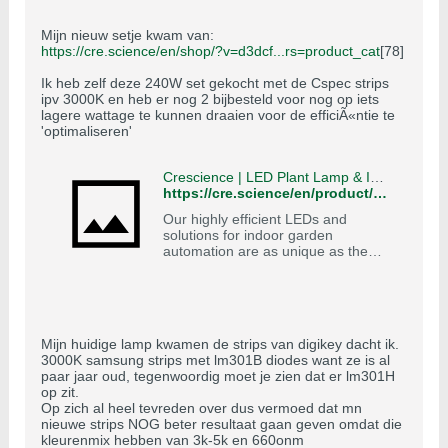
Mijn nieuw setje kwam van:
https://cre.science/en/shop/?v=d3dcf...rs=product_cat
[78]
Ik heb zelf deze 240W set gekocht met de Cspec strips
ipv 3000K en heb er nog 2 bijbesteld voor nog op iets
lagere wattage te kunnen draaien voor de efficiÃ«ntie te
'optimaliseren'
Crescience | LED Plant Lamp & Indoor Garden Controller
https://cre.science/en/product/fluxstrip-bundle-240w/?v=d3dcf429c679
Our highly efficient LEDs and
solutions for indoor garden
automation are as unique as the
requirements of our customers.
Discover Crescience now!
Mijn huidige lamp kwamen de strips van digikey dacht ik.
3000K samsung strips met lm301B diodes want ze is al
paar jaar oud, tegenwoordig moet je zien dat er lm301H
op zit.
Op zich al heel tevreden over dus vermoed dat mn
nieuwe strips NOG beter resultaat gaan geven omdat die
kleurenmix hebben van 3k-5k en 660onm