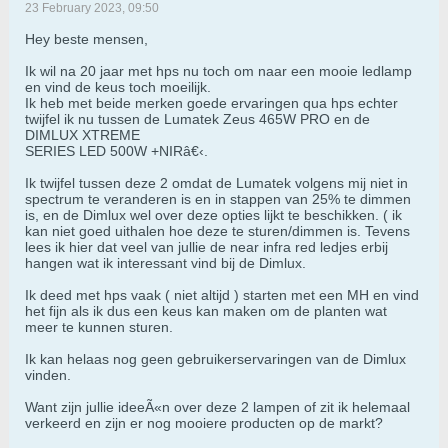
23 February 2023, 09:50
Hey beste mensen,
Ik wil na 20 jaar met hps nu toch om naar een mooie ledlamp
en vind de keus toch moeilijk.
Ik heb met beide merken goede ervaringen qua hps echter
twijfel ik nu tussen de Lumatek Zeus 465W PRO en de
DIMLUX XTREME
SERIES LED 500W +NIRâ€‹.
Ik twijfel tussen deze 2 omdat de Lumatek volgens mij niet in
spectrum te veranderen is en in stappen van 25% te dimmen
is, en de Dimlux wel over deze opties lijkt te beschikken. ( ik
kan niet goed uithalen hoe deze te sturen/dimmen is. Tevens
lees ik hier dat veel van jullie de near infra red ledjes erbij
hangen wat ik interessant vind bij de Dimlux.
Ik deed met hps vaak ( niet altijd ) starten met een MH en vind
het fijn als ik dus een keus kan maken om de planten wat
meer te kunnen sturen.
Ik kan helaas nog geen gebruikerservaringen van de Dimlux
vinden.
Want zijn jullie ideeÃ«n over deze 2 lampen of zit ik helemaal
verkeerd en zijn er nog mooiere producten op de markt?