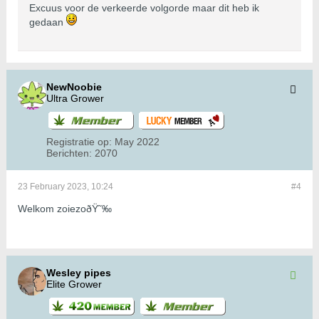
Excuus voor de verkeerde volgorde maar dit heb ik
gedaan
NewNoobie
Ultra Grower
Registratie op:
May 2022
Berichten:
2070
23 February 2023, 10:24
#4
Welkom zoiezoðŸ˜‰
Wesley pipes
Elite Grower