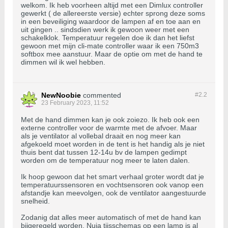
welkom. Ik heb voorheen altijd met een Dimlux controller
gewerkt ( de allereerste versie) echter sprong deze soms
in een beveiliging waardoor de lampen af en toe aan en
uit gingen .. sindsdien werk ik gewoon weer met een
schakelklok. Temperatuur regelen doe ik dan het liefst
gewoon met mijn cli-mate controller waar ik een 750m3
softbox mee aanstuur. Maar de optie om met de hand te
dimmen wil ik wel hebben.
NewNoobie
commented
#2.
2
23 February 2023, 11:52
Met de hand dimmen kan je ook zoiezo. Ik heb ook een
externe controller voor de warmte met de afvoer. Maar
als je ventilator al vollebal draait en nog meer kan
afgekoeld moet worden in de tent is het handig als je niet
thuis bent dat tussen 12-14u bv de lampen gedimpt
worden om de temperatuur nog meer te laten dalen.
Ik hoop gewoon dat het smart verhaal groter wordt dat je
temperatuurssensoren en vochtsensoren ook vanop een
afstandje kan meevolgen, ook de ventilator aangestuurde
snelheid.
Zodanig dat alles meer automatisch of met de hand kan
bijgeregeld worden. Nuja tijsschemas op een lamp is al