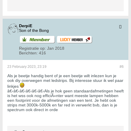
DerpiE
Son of the Bong
Registratie op:
Jan 2018
Berichten:
416
23 February 2023, 23:19
#6
Als je beetje handig bent of je een beetje wilt inlezen kun je
ook diy overwegen met ledstrips. Bij interesse stuur ik wel paar
linkjes
â€‹â€‹â€‹â€‹â€‹â€‹Als je hok geen standaardafmetingen heeft
is het wss ook nog efficiÃ«nter want meeste lampen hebben
een footprint voor de afmetingen van een tent. Je hebt ook
strips met 3000k-5000k en far red in verwerkt bvb, dan is je
spectrum ook direct in orde