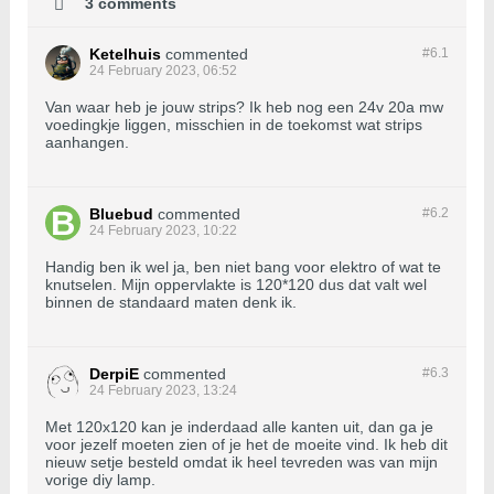
3 comments
Ketelhuis
commented
#6.
1
24 February 2023, 06:52
Van waar heb je jouw strips? Ik heb nog een 24v 20a mw
voedingkje liggen, misschien in de toekomst wat strips
aanhangen.
Bluebud
commented
#6.
2
24 February 2023, 10:22
Handig ben ik wel ja, ben niet bang voor elektro of wat te
knutselen. Mijn oppervlakte is 120*120 dus dat valt wel
binnen de standaard maten denk ik.
DerpiE
commented
#6.
3
24 February 2023, 13:24
Met 120x120 kan je inderdaad alle kanten uit, dan ga je
voor jezelf moeten zien of je het de moeite vind. Ik heb dit
nieuw setje besteld omdat ik heel tevreden was van mijn
vorige diy lamp.