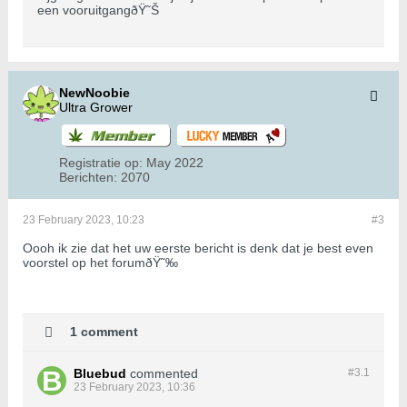
een vooruitgangðŸ˜Š
NewNoobie
Ultra Grower
Registratie op:
May 2022
Berichten:
2070
23 February 2023, 10:23
#3
Oooh ik zie dat het uw eerste bericht is denk dat je best even
voorstel op het forumðŸ˜‰
1 comment
Bluebud
commented
#3.
1
23 February 2023, 10:36