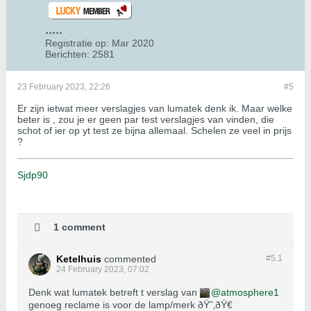
Registratie op:
Mar 2020
Berichten:
2581
23 February 2023, 22:26
#5
Er zijn ietwat meer verslagjes van lumatek denk ik. Maar welke
beter is , zou je er geen par test verslagjes van vinden, die
schot of ier op yt test ze bijna allemaal. Schelen ze veel in prijs
?
Sjdp90
1 comment
Ketelhuis
commented
#5.
1
24 February 2023, 07:02
Denk wat lumatek betreft t verslag van
atmosphere1
genoeg reclame is voor de lamp/merk ðŸ˜‚ðŸ€