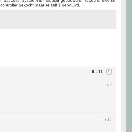
n dat zelfs. Systeem is modulair gebouwd en ik zou er diverse
controller gekocht maar er zelf 1 gebouwd.
9 - 11
#3.
9
#3.
10