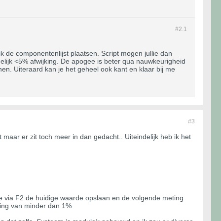
#2.
1
 de componentenlijst plaatsen. Script mogen jullie dan
melijk <5% afwijking. De apogee is beter qua nauwkeurigheid
n. Uiteraard kan je het geheel ook kant en klaar bij me
#3
maar er zit toch meer in dan gedacht.. Uiteindelijk heb ik het
n je via F2 de huidige waarde opslaan en de volgende meting
king van minder dan 1%