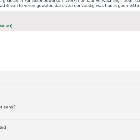
rg slecht in kunststof bewerken. Werkt het naar verwachting? Beter da
d ik van te voren geweten dat dit zo eenvoudig was had ik geen GGS 
 views)
et eens?
ted