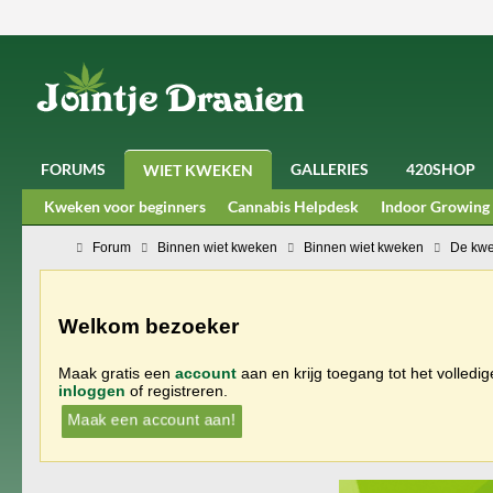
FORUMS
GALLERIES
420SHOP
WIET KWEKEN
Kweken voor beginners
Cannabis Helpdesk
Indoor Growing
Forum
Binnen wiet kweken
Binnen wiet kweken
De kwe
Welkom bezoeker
Maak gratis een
account
aan en krijg toegang tot het volledi
inloggen
of registreren.
Maak een account aan!