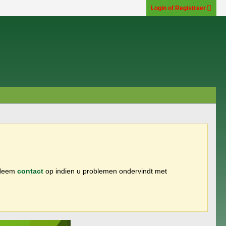
Login of Registreer
 Neem
contact
op indien u problemen ondervindt met