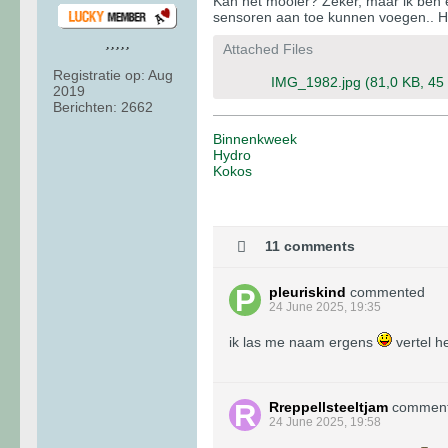
Kan het mooier? Zeker, maar ik ben e
sensoren aan toe kunnen voegen.. Ha
Attached Files
Registratie op:
Aug
IMG_1982.jpg
(81,0 KB, 45
2019
Berichten:
2662
Binnenkweek
Hydro
Kokos
11 comments
pleuriskind
commented
24 June 2025, 19:35
ik las me naam ergens
vertel h
Rreppellsteeltjam
commen
24 June 2025, 19:58