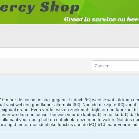
10 maar de sensor is stuk gegaan. Ik dachtâ€¦ weet je wat.. ik koop een
taat vast wel een goedkoper alternatiefâ€¦. Nou idd die zijn erâ€¦ van
e signaal draad. Even verder wezen zoekenâ€¦ blijkt er een fabrikant 
unnen we dan een sensor bouwen voor de laptopâ€¦ in het kortâ€¦ dat k
allemaal voor nodig heb en dat bleek reuze mee te vallen. Net dus een
are ppfd meter met identieke functies aan de MQ-510 maar voor mind