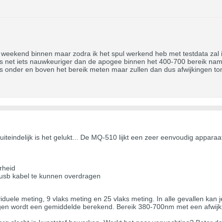
weekend binnen maar zodra ik het spul werkend heb met testdata zal ik
r is net iets nauwkeuriger dan de apogee binnen het 400-700 bereik na
s onder en boven het bereik meten maar zullen dan dus afwijkingen tone
eindelijk is het gelukt... De MQ-510 lijkt een zeer eenvoudig apparaat 
rheid
 usb kabel te kunnen overdragen
viduele meting, 9 vlaks meting en 25 vlaks meting. In alle gevallen ka
ngen wordt een gemiddelde berekend. Bereik 380-700nm met een afwij