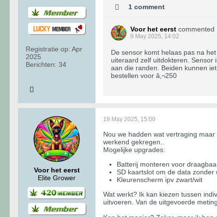
1 comment
Voor het eerst
commented
9 May 2025, 14:02
Registratie op:
Apr
De sensor komt helaas pas na het 
2025
uiteraard zelf uitdokteren. Senso
Berichten:
34
aan die randen. Beiden kunnen iet
bestellen voor â‚¬250
19 May 2025, 15:00
Nou we hadden wat vertraging maar uit
werkend gekregen..
Mogelijke upgrades:
Batterij monteren voor draagbaa
Voor het eerst
SD kaartslot om de data zonder
Elite Grower
Kleurenscherm ipv zwart/wit
Wat werkt? Ik kan kiezen tussen indi
uitvoeren. Van de uitgevoerde meti