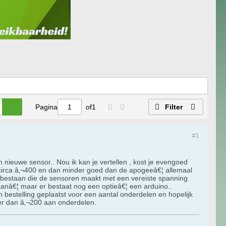
Pagina
of
1
Filter
#1
 nieuwe sensor.. Nou ik kan je vertellen , kost je evengoed
af circa â‚¬400 en dan minder goed dan de apogeeâ€¦ allemaal
te bestaan die de sensoren maakt met een vereiste spanning
anâ€¦ maar er bestaat nog een optieâ€¦ een arduino..
 bestelling geplaatst voor een aantal onderdelen en hopelijk
er dan â‚¬200 aan onderdelen.