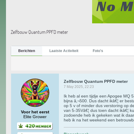
Zelfbouw Quantum PPFD meter
Berichten
Laatste Activiteit
Foto's
Zelfbouw Quantum PPFD meter
7 May 2025, 22:23
Ik heb al een tijdje een Apogee MQ 5
bijna â‚¬500. Dus dacht ikâ€¦ er bes
op 5 v of minder dus verstoring op d
van 5-35Vâ€¦ dus toen dacht ikâ€¦ k
Voor het eerst
zodoende heb ik gekeken wat ik daar 
Elite Grower
heb ik na het weekend een betrouwb