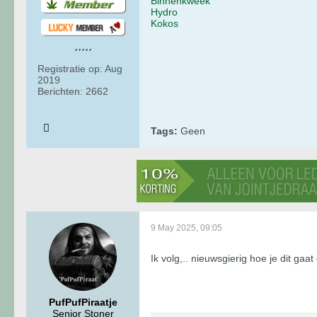
Binnenkweek
Hydro
Kokos
Registratie op:
Aug
2019
Berichten:
2662
Tags:
Geen
9 May 2025, 09:05
Ik volg,.. nieuwsgierig hoe je dit gaa
PufPufPiraatje
Senior Stoner