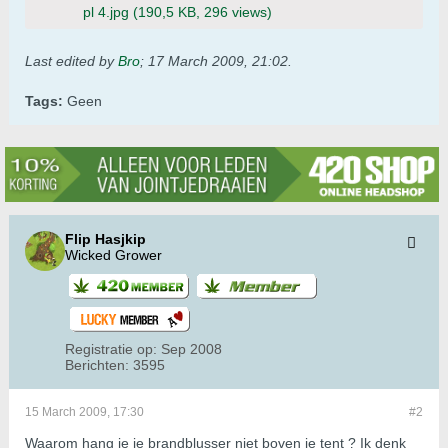
pl 4.jpg
(190,5 KB, 296 views)
Last edited by
Bro
;
17 March 2009, 21:02
.
Tags:
Geen
Flip Hasjkip
Wicked Grower
Registratie op:
Sep 2008
Berichten:
3595
15 March 2009, 17:30
#2
Waarom hang je je brandblusser niet boven je tent ? Ik denk