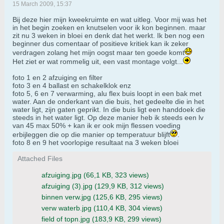
15 March 2009, 15:37
Bij deze hier mijn kweekruimte en wat uitleg. Voor mij was het
in het begin zoeken en knutselen voor ik kon beginnen. maar
zit nu 3 weken in bloei en denk dat het werkt. Ik ben nog een
beginner dus comentaar of positieve kritiek kan ik zeker
verdragen zolang het mijn oogst maar ten goede komt
Het ziet er wat rommelig uit, een vast montage volgt...
foto 1 en 2 afzuiging en filter
foto 3 en 4 ballast en schakelklok enz
foto 5, 6 en 7 verwarming, alu flex buis loopt in een bak met
water. Aan de onderkant van die buis, het gedeelte die in het
water ligt, zijn gaten geprikt. In die buis ligt een handdoek die
steeds in het water ligt. Op deze manier heb ik steeds een lv
van 45 max 50% + kan ik er ook mijn flessen voeding
erbijleggen die op die manier op temperatuur blijft
.
foto 8 en 9 het voorlopige resultaat na 3 weken bloei
Attached Files
afzuiging.jpg
(66,1 KB, 323 views)
afzuiging (3).jpg
(129,9 KB, 312 views)
binnen verw.jpg
(125,6 KB, 295 views)
verw waterb.jpg
(110,4 KB, 304 views)
field of topn.jpg
(183,9 KB, 299 views)