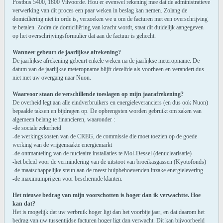
Postbus 5400, 1800 Vilvoorde. Hou er evenwel rekening mee dat de administratieve
verwerking van dit proces een paar weken in beslag kan nemen. Zolang de
domiciliëring niet in orde is, verzoeken we u om de facturen met een overschrijving
te betalen. Zodra de domiciliëring van kracht wordt, staat dit duidelijk aangegeven
op het overschrijvingsformulier dat aan de factuur is gehecht.
Wanneer gebeurt de jaarlijkse afrekening?
De jaarlijkse afrekening gebeurt enkele weken na de jaarlijkse meteropname. De
datum van de jaarlijkse meteropname blijft dezelfde als voorheen en verandert dus
niet met uw overgang naar Nuon.
Waarvoor staan de verschillende toeslagen op mijn jaarafrekening?
De overheid legt aan alle eindverbruikers en energieleveranciers (en dus ook Nuon)
bepaalde taksen en bijdragen op. De opbrengsten worden gebruikt om zaken van
algemeen belang te financieren, waaronder :
-de sociale zekerheid
-de werkingskosten van de CREG, de commissie die moet toezien op de goede
werking van de vrijgemaakte energiemarkt
-de ontmanteling van de nucleaire installaties te Mol-Dessel (denuclearisatie)
-het beleid voor de vermindering van de uitstoot van broeikasgassen (Kyotofonds)
-de maatschappelijke steun aan de meest hulpbehoevenden inzake energielevering
-de maximumprijzen voor beschermde klanten.
Het nieuwe bedrag van mijn voorschotten is hoger dan ik verwachtte. Hoe
kan dat?
Het is mogelijk dat uw verbruik hoger ligt dan het voorbije jaar, en dat daarom het
bedrag van uw tussentijdse facturen hoger ligt dan verwacht. Dit kan bijvoorbeeld