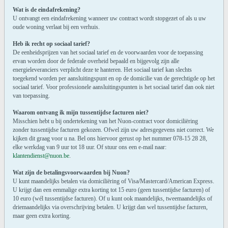
Wat is de eindafrekening?
U ontvangt een eindafrekening wanneer uw contract wordt stopgezet of als u uw
oude woning verlaat bij een verhuis.
Heb ik recht op sociaal tarief?
De eenheidsprijzen van het sociaal tarief en de voorwaarden voor de toepassing
ervan worden door de federale overheid bepaald en bijgevolg zijn alle
energieleveranciers verplicht deze te hanteren. Het sociaal tarief kan slechts
toegekend worden per aansluitingspunt en op de domicilie van de gerechtigde op het
sociaal tarief. Voor professionele aansluitingspunten is het sociaal tarief dan ook niet
van toepassing.
Waarom ontvang ik mijn tussentijdse facturen niet?
Misschien hebt u bij ondertekening van het Nuon-contract voor domiciliëring
zonder tussentijdse facturen gekozen. Ofwel zijn uw adresgegevens niet correct. We
kijken dit graag voor u na. Bel ons hiervoor gerust op het nummer 078-15 28 28,
elke werkdag van 9 uur tot 18 uur. Of stuur ons een e-mail naar:
klantendienst@nuon.be
.
Wat zijn de betalingsvoorwaarden bij Nuon?
U kunt maandelijks betalen via domiciliëring of Visa/Mastercard/American Express.
U krijgt dan een eenmalige extra korting tot 15 euro (geen tussentijdse facturen) of
10 euro (wél tussentijdse facturen). Of u kunt ook maandelijks, tweemaandelijks of
driemaandelijks via overschrijving betalen. U krijgt dan wel tussentijdse facturen,
maar geen extra korting.