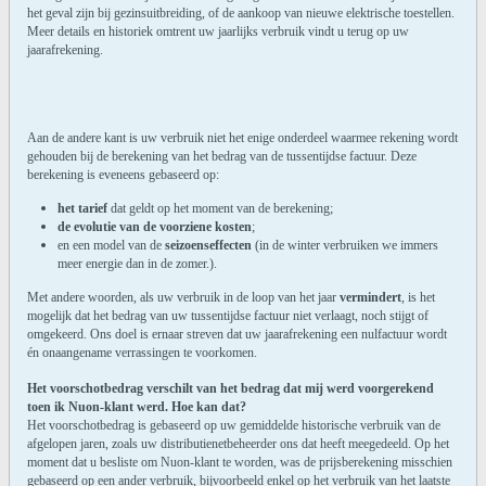
het geval zijn bij gezinsuitbreiding, of de aankoop van nieuwe elektrische toestellen.
Meer details en historiek omtrent uw jaarlijks verbruik vindt u terug op uw
jaarafrekening.
Aan de andere kant is uw verbruik niet het enige onderdeel waarmee rekening wordt
gehouden bij de berekening van het bedrag van de tussentijdse factuur. Deze
berekening is eveneens gebaseerd op:
het tarief
dat geldt op het moment van de berekening;
de evolutie van de voorziene kosten
;
en een model van de
seizoenseffecten
(in de winter verbruiken we immers
meer energie dan in de zomer.).
Met andere woorden, als uw verbruik in de loop van het jaar
vermindert
, is het
mogelijk dat het bedrag van uw tussentijdse factuur niet verlaagt, noch stijgt of
omgekeerd. Ons doel is ernaar streven dat uw jaarafrekening een nulfactuur wordt
én onaangename verrassingen te voorkomen.
Het voorschotbedrag verschilt van het bedrag dat mij werd voorgerekend
toen ik Nuon-klant werd. Hoe kan dat?
Het voorschotbedrag is gebaseerd op uw gemiddelde historische verbruik van de
afgelopen jaren, zoals uw distributienetbeheerder ons dat heeft meegedeeld. Op het
moment dat u besliste om Nuon-klant te worden, was de prijsberekening misschien
gebaseerd op een ander verbruik, bijvoorbeeld enkel op het verbruik van het laatste