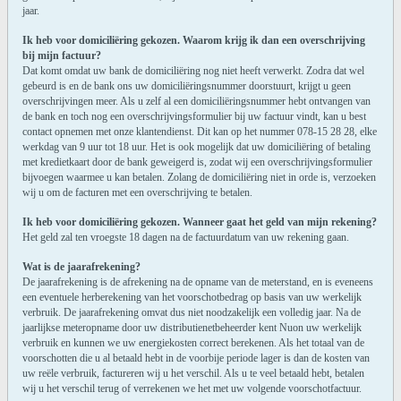
jaar.
Ik heb voor domiciliëring gekozen. Waarom krijg ik dan een overschrijving
bij mijn factuur?
Dat komt omdat uw bank de domiciliëring nog niet heeft verwerkt. Zodra dat wel
gebeurd is en de bank ons uw domiciliëringsnummer doorstuurt, krijgt u geen
overschrijvingen meer. Als u zelf al een domiciliëringsnummer hebt ontvangen van
de bank en toch nog een overschrijvingsformulier bij uw factuur vindt, kan u best
contact opnemen met onze klantendienst. Dit kan op het nummer 078-15 28 28, elke
werkdag van 9 uur tot 18 uur. Het is ook mogelijk dat uw domiciliëring of betaling
met kredietkaart door de bank geweigerd is, zodat wij een overschrijvingsformulier
bijvoegen waarmee u kan betalen. Zolang de domiciliëring niet in orde is, verzoeken
wij u om de facturen met een overschrijving te betalen.
Ik heb voor domiciliëring gekozen. Wanneer gaat het geld van mijn rekening?
Het geld zal ten vroegste 18 dagen na de factuurdatum van uw rekening gaan.
Wat is de jaarafrekening?
De jaarafrekening is de afrekening na de opname van de meterstand, en is eveneens
een eventuele herberekening van het voorschotbedrag op basis van uw werkelijk
verbruik. De jaarafrekening omvat dus niet noodzakelijk een volledig jaar. Na de
jaarlijkse meteropname door uw distributienetbeheerder kent Nuon uw werkelijk
verbruik en kunnen we uw energiekosten correct berekenen. Als het totaal van de
voorschotten die u al betaald hebt in de voorbije periode lager is dan de kosten van
uw reële verbruik, factureren wij u het verschil. Als u te veel betaald hebt, betalen
wij u het verschil terug of verrekenen we het met uw volgende voorschotfactuur.