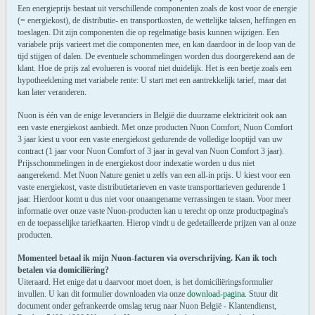
Een energieprijs bestaat uit verschillende componenten zoals de kost voor de energie
(= energiekost), de distributie- en transportkosten, de wettelijke taksen, heffingen en
toeslagen. Dit zijn componenten die op regelmatige basis kunnen wijzigen. Een
variabele prijs varieert met die componenten mee, en kan daardoor in de loop van de
tijd stijgen of dalen. De eventuele schommelingen worden dus doorgerekend aan de
klant. Hoe de prijs zal evolueren is vooraf niet duidelijk. Het is een beetje zoals een
hypotheeklening met variabele rente: U start met een aantrekkelijk tarief, maar dat
kan later veranderen.
Nuon is één van de enige leveranciers in België die duurzame elektriciteit ook aan
een vaste energiekost aanbiedt. Met onze producten Nuon Comfort, Nuon Comfort
3 jaar kiest u voor een vaste energiekost gedurende de volledige looptijd van uw
contract (1 jaar voor Nuon Comfort of 3 jaar in geval van Nuon Comfort 3 jaar).
Prijsschommelingen in de energiekost door indexatie worden u dus niet
aangerekend. Met Nuon Nature geniet u zelfs van een all-in prijs. U kiest voor een
vaste energiekost, vaste distributietarieven en vaste transporttarieven gedurende 1
jaar. Hierdoor komt u dus niet voor onaangename verrassingen te staan. Voor meer
informatie over onze vaste Nuon-producten kan u terecht op onze productpagina's
en de toepasselijke tariefkaarten. Hierop vindt u de gedetailleerde prijzen van al onze
producten.
Momenteel betaal ik mijn Nuon-facturen via overschrijving. Kan ik toch
betalen via domiciliëring?
Uiteraard. Het enige dat u daarvoor moet doen, is het domiciliëringsformulier
invullen. U kan dit formulier downloaden via onze
download-pagina
. Stuur dit
document onder gefrankeerde omslag terug naar Nuon België - Klantendienst,