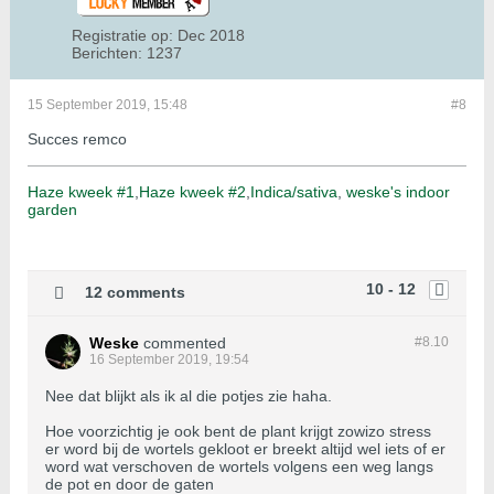
Registratie op:
Dec 2018
Berichten:
1237
15 September 2019, 15:48
#8
Succes remco
Haze kweek #1
,
Haze kweek #2
,
Indica/sativa
,
weske's indoor
garden
10 - 12
12 comments
Weske
commented
#8.
10
16 September 2019, 19:54
Nee dat blijkt als ik al die potjes zie haha.
Hoe voorzichtig je ook bent de plant krijgt zowizo stress
er word bij de wortels gekloot er breekt altijd wel iets of er
word wat verschoven de wortels volgens een weg langs
de pot en door de gaten