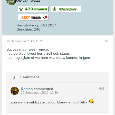
Wicked Stoner
Registratie op:
Oct 2017
Berichten:
246
15 September 2019, 16:27
#9
Succes maar weer remco.
heb de blue forest berry zelf ook staan.
nou nog kijken of we hem wat blauw kunnen krijgen.
1 comment
Remco
commented
#9.
1
15 September 2019, 16:39
Zou wel geweldig zijn , mooi blauw is nooit lelijk !
!