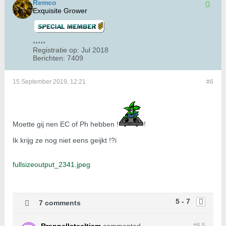
Remco
Exquisite Grower
Registratie op:
Jul 2018
Berichten:
7409
15 September 2019, 12:21
#6
Moette gij nen EC of Ph hebben !
!
Ik krijg ze nog niet eens geijkt !?i
fullsizeoutput_2341.jpeg
5 - 7
7 comments
#6.
5