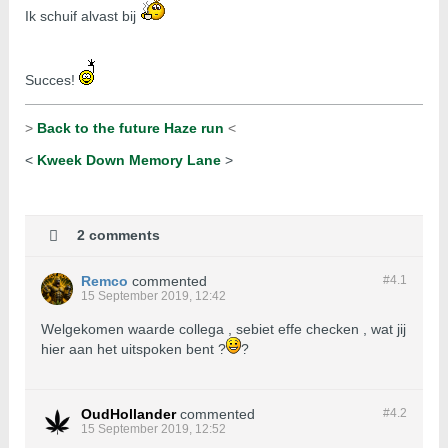
Ik schuif alvast bij
Succes!
>
Back to the future Haze run
<
<
Kweek Down Memory Lane
>
2 comments
Remco
commented
#4.
1
15 September 2019, 12:42
Welgekomen waarde collega , sebiet effe checken , wat jij
hier aan het uitspoken bent ?
?
OudHollander
commented
#4.
2
15 September 2019, 12:52