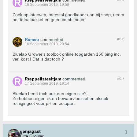
Rreppellsteeltjam
commented
16 September 2019, 19:58
Zoek op interweb, meestal goedkoper dan bij shop, neem
het totaalpakket en geen combimeter.
Remco
commented
#6.
6
16 September 2019, 20:54
Bluelab Grower's toolbox online topgarden 150 ping inc.
ver. kost ! Dat is dat toch ?
Rreppellsteeltjam
commented
#6.
7
17 September 2019, 19:14
Bluelab heeft toch ook een eigen site?
Ze hebben eigen ijk en bewaarvloeistoffen alsook
reinigingset voor pH en ec apart.
ganjagast
Elite Grower