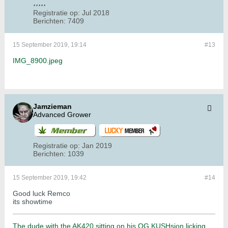
Registratie op:
Jul 2018
Berichten:
7409
15 September 2019, 19:14
#13
IMG_8900.jpeg
Jamzieman
Advanced Grower
Registratie op:
Jan 2019
Berichten:
1039
15 September 2019, 19:42
#14
Good luck Remco
its showtime
The dude with the AK420 sitting on his OG KUSHsion licking