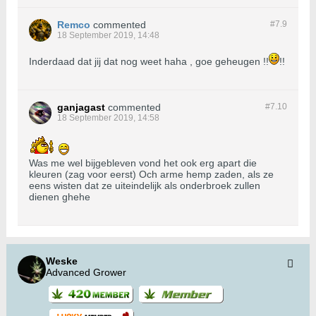
Remco
commented
#7.
9
18 September 2019, 14:48
Inderdaad dat jij dat nog weet haha , goe geheugen !!
!!
ganjagast
commented
#7.
10
18 September 2019, 14:58
Was me wel bijgebleven vond het ook erg apart die
kleuren (zag voor eerst) Och arme hemp zaden, als ze
eens wisten dat ze uiteindelijk als onderbroek zullen
dienen ghehe
Weske
Advanced Grower