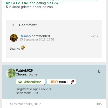
his GELATO41 and eating his GSC
5 lekkere grieten onder de zon
1 comment
Remco
commented
#14.
1
15 September 2019, 19:53
thanks
Patrick026
Chronic Stoner
Registratie op:
Feb 2019
Berichten:
179
15 September 2019, 20:52
#15