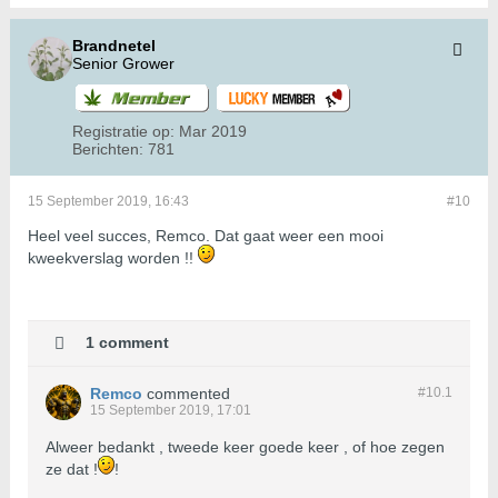
Brandnetel
Senior Grower
Registratie op:
Mar 2019
Berichten:
781
15 September 2019, 16:43
#10
Heel veel succes, Remco. Dat gaat weer een mooi
kweekverslag worden !!
1 comment
Remco
commented
#10.
1
15 September 2019, 17:01
Alweer bedankt , tweede keer goede keer , of hoe zegen
ze dat !
!