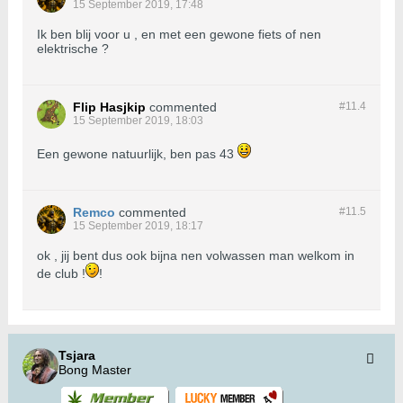
15 September 2019, 17:48
Ik ben blij voor u , en met een gewone fiets of nen
elektrische ?
Flip Hasjkip
commented
#11.
4
15 September 2019, 18:03
Een gewone natuurlijk, ben pas 43
Remco
commented
#11.
5
15 September 2019, 18:17
ok , jij bent dus ook bijna nen volwassen man welkom in
de club !
!
Tsjara
Bong Master