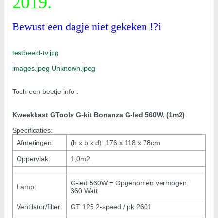
2019.
Bewust een dagje niet gekeken !?i
testbeeld-tv.jpg
images.jpeg
Unknown.jpeg
Toch een beetje info :
Kweekkast GTools G-kit Bonanza G-led 560W. (1m2)
Specificaties:
Afmetingen:
(h x b x d): 176 x 118 x 78cm
Oppervlak:
1,0m2.
G-led 560W = Opgenomen vermogen:
Lamp:
360 Watt
Ventilator/filter:
GT 125 2-speed / pk 2601