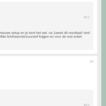
#2.
1
nieuwe setup en je kent het wel. na 1week dit resultaat! vind
lfde licht/warmte/zuurstof krijgen en voor de rest enkel
#3
#3.
1