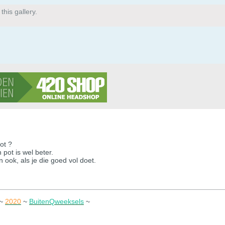
his gallery.
pot ?
pot is wel beter.
 ook, als je die goed vol doet.
~
2020
~
BuitenQweeksels
~