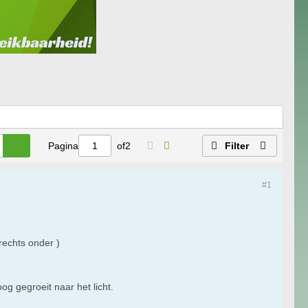
Pagina
of
2
Filter
#1
rechts onder )
og gegroeit naar het licht.