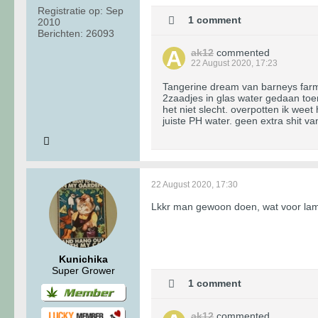
Registratie op:
Sep
1 comment
2010
Berichten:
26093
ak12
commented
22 August 2020, 17:23
Tangerine dream van barneys far
2zaadjes in glas water gedaan toen
het niet slecht. overpotten ik weet
juiste PH water. geen extra shit va
22 August 2020, 17:30
Lkkr man gewoon doen, wat voor lam
Kunichika
Super Grower
1 comment
ak12
commented