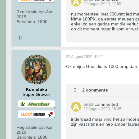
22 August 2020, 17:59
Registratie op:
Apr
nu momenteel met 300watt led maar
2019
klima 100PK. ga eerste met een ge
Berichten:
1890
enkel zo een gedoe met die verluc
op dit moment maar ik kom er wel.
22 August 2020, 18:21
Ok netjes Gooi die ts 1000 erop dan, 
Kunichika
2 comments
Super Grower
ak12
commented
22 August 2020, 18:35
inderdaad maar vind het zo mooi s
zijn vast ritme en heb amper lawaai
Registratie op:
Apr
2019
Berichten:
1890