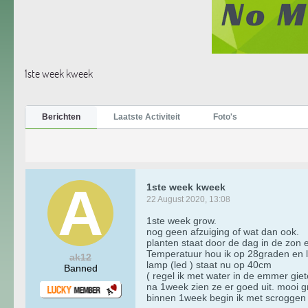
1ste week kweek
Berichten
Laatste Activiteit
Foto's
1ste week kweek
22 August 2020, 13:08
1ste week grow.
nog geen afzuiging of wat dan ook.
planten staat door de dag in de zon 
Temperatuur hou ik op 28graden en l
ak12
lamp (led ) staat nu op 40cm
Banned
( regel ik met water in de emmer giete
na 1week zien ze er goed uit. mooi gr
binnen 1week begin ik met scroggen e