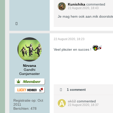
Kunichika
commented
22 August 2020, 18:43
Je mag hem ook aan.mik doorstoten
22 August 2020, 18:23
Veel plezier en succes !
Nirvana
Gandhi
Ganjamaster
1 comment
Registratie op:
Oct
ak12
commented
2011
22 August 2020, 18:37
Berichten:
478