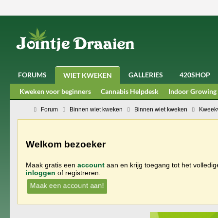
FORUMS
GALLERIES
420SHOP
WIET KWEKEN
Kweken voor beginners
Cannabis Helpdesk
Indoor Growing
Forum
Binnen wiet kweken
Binnen wiet kweken
Kweekv
Welkom bezoeker
Maak gratis een
account
aan en krijg toegang tot het volledi
inloggen
of registreren.
Maak een account aan!