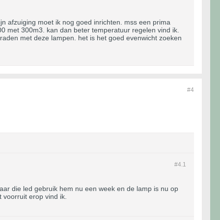
n afzuiging moet ik nog goed inrichten. mss een prima
00 met 300m3. kan dan beter temperatuur regelen vind ik.
30graden met deze lampen. het is het goed evenwicht zoeken
#4
#4.
1
maar die led gebruik hem nu een week en de lamp is nu op
 voorruit erop vind ik.