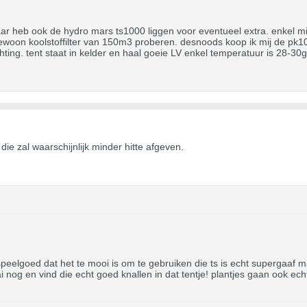
 heb ook de hydro mars ts1000 liggen voor eventueel extra. enkel mij
woon koolstoffilter van 150m3 proberen. desnoods koop ik mij de pk1
hting. tent staat in kelder en haal goeie LV enkel temperatuur is 28-
die zal waarschijnlijk minder hitte afgeven.
peelgoed dat het te mooi is om te gebruiken die ts is echt supergaaf 
 nog en vind die echt goed knallen in dat tentje! plantjes gaan ook echt