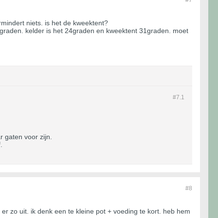
rmindert niets. is het de kweektent?
graden. kelder is het 24graden en kweektent 31graden. moet
#7.
1
 gaten voor zijn.
.
#8
r zo uit. ik denk een te kleine pot + voeding te kort. heb hem