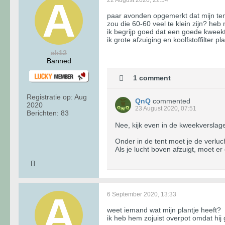
paar avonden opgemerkt dat mijn te
zou die 60-60 veel te klein zijn? heb
ik begrijp goed dat een goede kwee
ik grote afzuiging en koolfstoffilter p
ak12
Banned
1 comment
Registratie op:
Aug
QnQ
commented
2020
23 August 2020, 07:51
Berichten:
83
Nee, kijk even in de kweekverslag
Onder in de tent moet je de verluc
Als je lucht boven afzuigt, moet er
6 September 2020, 13:33
weet iemand wat mijn plantje heeft?
ik heb hem zojuist overpot omdat hij