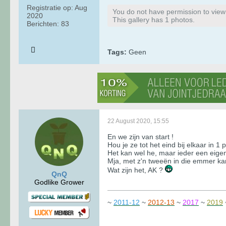
Registratie op:
Aug
You do not have permission to view t
2020
This gallery has 1 photos.
Berichten:
83
Tags:
Geen
22 August 2020, 15:55
En we zijn van start !
Hou je ze tot het eind bij elkaar in 1 
Het kan wel he, maar ieder een eigen 
Mja, met z'n tweeën in die emmer kan
Wat zijn het, AK ?
QnQ
Godlike Grower
~
2011-12
~
2012-13
~
2017
~
2019