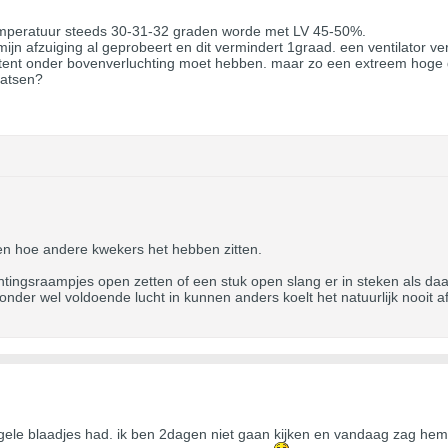
mperatuur steeds 30-31-32 graden worde met LV 45-50%.
 mijn afzuiging al geprobeert en dit vermindert 1graad. een ventilator ve
ktent onder bovenverluchting moet hebben. maar zo een extreem hoge 
laatsen?
en hoe andere kwekers het hebben zitten.
htingsraampjes open zetten of een stuk open slang er in steken als daar
 onder wel voldoende lucht in kunnen anders koelt het natuurlijk nooit af
 gele blaadjes had. ik ben 2dagen niet gaan kijken en vandaag zag hem e