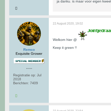
ja danku. is maar voor eigen kwe
22 August 2020, 19:02
Welkom hier @
Keep it green !!
Remco
Exquisite Grower
Registratie op:
Jul
2018
Berichten:
7409
22 August 2020, 22:54