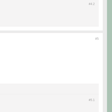
#4.
2
#5
#5.
1