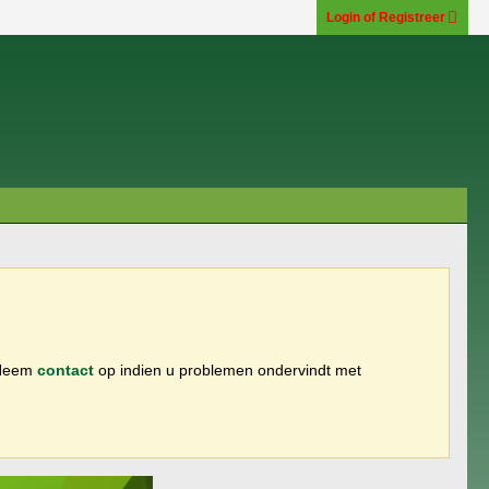
Login of Registreer
 Neem
contact
op indien u problemen ondervindt met