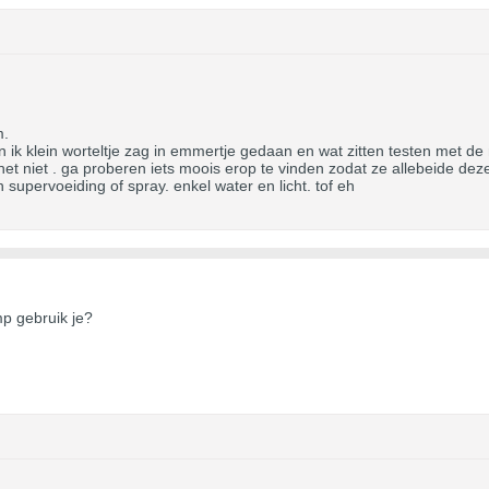
m.
 ik klein worteltje zag in emmertje gedaan en wat zitten testen met de 
 het niet . ga proberen iets moois erop te vinden zodat ze allebeide deze
n supervoeiding of spray. enkel water en licht. tof eh
p gebruik je?