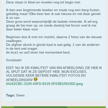
Deze staan in bloei en moeten nog tot begin mei.
Ik ben een beginnende kweker en maak nog een berg fouten,
gelukkig maar! Elke keer leer ik wat nieuws en net daar geniet
ik zo van.
Deze grow word waarschijnlijk de laatste minerale. Ik wil erg
graag de bio-toer op, en mede dankzij het forum voel ik me
daar beter klaar voor.
Beginnen doe ik met mn martini, daarna 2 fotos van de nieuwe
zaailingen.
De afghan skunk in gtools kast is wat gelig. 1 van de anderen
in de tent wat mager.
de bca1 en as3 doen het momenteel best.
Groetsels!
EDIT: NU IK DE KWALITEIT VAN MN AFBEELDING ZIE HEB IK
AL SPIJT DAT IK ZE GEPOST HEB. MIJN EXCUSES,
VOLGENDE KEER BETERE KWALITEIT FOTOS EN
AFBEELDINGEN!
04162CBC-3109-43FD-8219-5F03B109156D.jpeg
Tags:
Geen