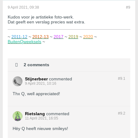
9 April 2021, 09:38
#9
Kudos voor je artistieke foto-werk.
Dat geeft een verslag precies wat extra.
~
2011-12
~
2012-13
~
2017
~
2019
~
2020
~
BuitenQweeksels
~
2 comments
Stijnerbeer
commented
#9.
1
9 April 2021, 10:16
Thx Q, well appreciated!
Rietslang
commented
#9.
2
11 April 2021, 16:05
Hëy Q heeft nieuwe smileys!