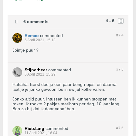
4 - 6
6 comments
Remco
commented
#7.
4
6 April 2021, 15:13
Jointje puur ?
Stijnerbeer
commented
#7.
5
6 April 2021, 15:29
Hahaha. Eerst doe je een paar bong-ripjes, en daarna
laat je je jonko gewoon los in uw jat koffie vallen.
Jonko altijd puur. Intussen ben ik kunnen stoppen met
roken, ik rookte 2 pakjes marlboro per dag, 10 jaar lang.
Ben zo blij dat ik daar vanaf ben.
Rietslang
commented
#7.
6
11 April 2021, 16:04