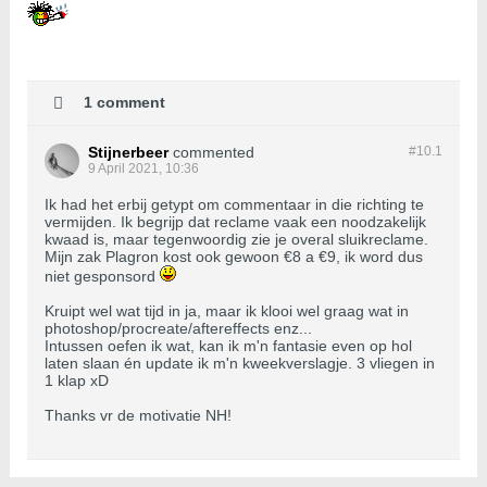
1 comment
Stijnerbeer
commented
#10.
1
9 April 2021, 10:36
Ik had het erbij getypt om commentaar in die richting te
vermijden. Ik begrijp dat reclame vaak een noodzakelijk
kwaad is, maar tegenwoordig zie je overal sluikreclame.
Mijn zak Plagron kost ook gewoon €8 a €9, ik word dus
niet gesponsord
Kruipt wel wat tijd in ja, maar ik klooi wel graag wat in
photoshop/procreate/aftereffects enz...
Intussen oefen ik wat, kan ik m'n fantasie even op hol
laten slaan én update ik m'n kweekverslagje. 3 vliegen in
1 klap xD
Thanks vr de motivatie NH!