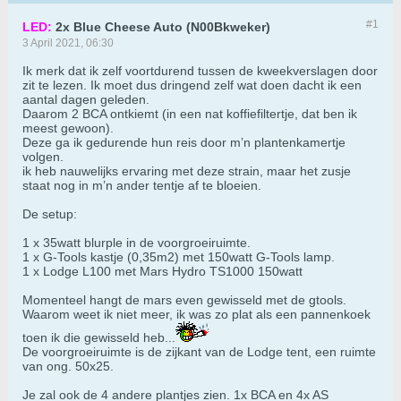
#1
LED:
2x Blue Cheese Auto (N00Bkweker)
3 April 2021, 06:30
Ik merk dat ik zelf voortdurend tussen de kweekverslagen door
zit te lezen. Ik moet dus dringend zelf wat doen dacht ik een
aantal dagen geleden.
Daarom 2 BCA ontkiemt (in een nat koffiefiltertje, dat ben ik
meest gewoon).
Deze ga ik gedurende hun reis door m’n plantenkamertje
volgen.
ik heb nauwelijks ervaring met deze strain, maar het zusje
staat nog in m’n ander tentje af te bloeien.
De setup:
1 x 35watt blurple in de voorgroeiruimte.
1 x G-Tools kastje (0,35m2) met 150watt G-Tools lamp.
1 x Lodge L100 met Mars Hydro TS1000 150watt
Momenteel hangt de mars even gewisseld met de gtools.
Waarom weet ik niet meer, ik was zo plat als een pannenkoek
toen ik die gewisseld heb...
De voorgroeiruimte is de zijkant van de Lodge tent, een ruimte
van ong. 50x25.
Je zal ook de 4 andere plantjes zien. 1x BCA en 4x AS