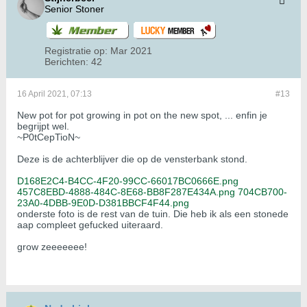
Senior Stoner
Registratie op:
Mar 2021
Berichten:
42
16 April 2021, 07:13
#13
New pot for pot growing in pot on the new spot, ... enfin je
begrijpt wel.
~P0tCepTioN~
Deze is de achterblijver die op de vensterbank stond.
D168E2C4-B4CC-4F20-99CC-66017BC0666E.png
457C8EBD-4888-484C-8E68-BB8F287E434A.png
704CB700-
23A0-4DBB-9E0D-D381BBCF4F44.png
onderste foto is de rest van de tuin. Die heb ik als een stonede
aap compleet gefucked uiteraard.
grow zeeeeeee!