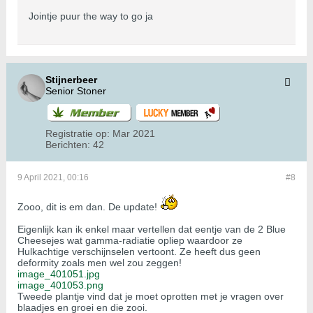
Jointje puur the way to go ja
Stijnerbeer
Senior Stoner
Registratie op:
Mar 2021
Berichten:
42
9 April 2021, 00:16
#8
Zooo, dit is em dan. De update!
Eigenlijk kan ik enkel maar vertellen dat eentje van de 2 Blue
Cheesejes wat gamma-radiatie opliep waardoor ze
Hulkachtige verschijnselen vertoont. Ze heeft dus geen
deformity zoals men wel zou zeggen!
image_401051.jpg
image_401053.png
Tweede plantje vind dat je moet oprotten met je vragen over
blaadjes en groei en die zooi.