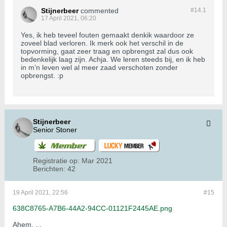
Stijnerbeer
commented
#14.
1
17 April 2021, 06:20
Yes, ik heb teveel fouten gemaakt denkik waardoor ze
zoveel blad verloren. Ik merk ook het verschil in de
topvorming, gaat zeer traag en opbrengst zal dus ook
bedenkelijk laag zijn. Achja. We leren steeds bij, en ik heb
in m’n leven wel al meer zaad verschoten zonder
opbrengst. :p
Stijnerbeer
Senior Stoner
Registratie op:
Mar 2021
Berichten:
42
19 April 2021, 22:56
#15
638C8765-A7B6-44A2-94CC-01121F2445AE.png
Ahem, ...