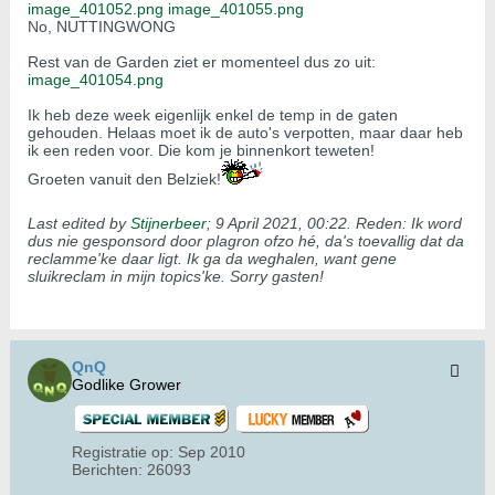
image_401052.png
image_401055.png
No, NUTTINGWONG
Rest van de Garden ziet er momenteel dus zo uit:
image_401054.png
Ik heb deze week eigenlijk enkel de temp in de gaten
gehouden. Helaas moet ik de auto's verpotten, maar daar heb
ik een reden voor. Die kom je binnenkort teweten!
Groeten vanuit den Belziek!
Last edited by
Stijnerbeer
;
9 April 2021, 00:22
.
Reden:
Ik word
dus nie gesponsord door plagron ofzo hé, da's toevallig dat da
reclamme'ke daar ligt. Ik ga da weghalen, want gene
sluikreclam in mijn topics'ke. Sorry gasten!
QnQ
Godlike Grower
Registratie op:
Sep 2010
Berichten:
26093