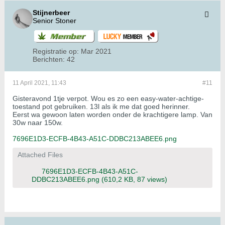
Stijnerbeer
Senior Stoner
Registratie op:
Mar 2021
Berichten:
42
11 April 2021, 11:43
#11
Gisteravond 1tje verpot. Wou es zo een easy-water-achtige-
toestand pot gebruiken. 13l als ik me dat goed herinner.
Eerst wa gewoon laten worden onder de krachtigere lamp. Van
30w naar 150w.
7696E1D3-ECFB-4B43-A51C-DDBC213ABEE6.png
Attached Files
7696E1D3-ECFB-4B43-A51C-
DDBC213ABEE6.png
(610,2 KB, 87 views)