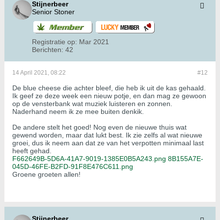
Stijnerbeer
Senior Stoner
Registratie op:
Mar 2021
Berichten:
42
14 April 2021, 08:22
#12
De blue cheese die achter bleef, die heb ik uit de kas gehaald.
Ik geef ze deze week een nieuw potje, en dan mag ze gewoon
op de vensterbank wat muziek luisteren en zonnen.
Naderhand neem ik ze mee buiten denkik.
De andere stelt het goed! Nog even de nieuwe thuis wat
gewend worden, maar dat lukt best. Ik zie zelfs al wat nieuwe
groei, dus ik neem aan dat ze van het verpotten minimaal last
heeft gehad.
F662649B-5D6A-41A7-9019-1385E0B5A243.png
8B155A7E-
045D-46FE-B2FD-91F8E476C611.png
Groene groeten allen!
Stijnerbeer