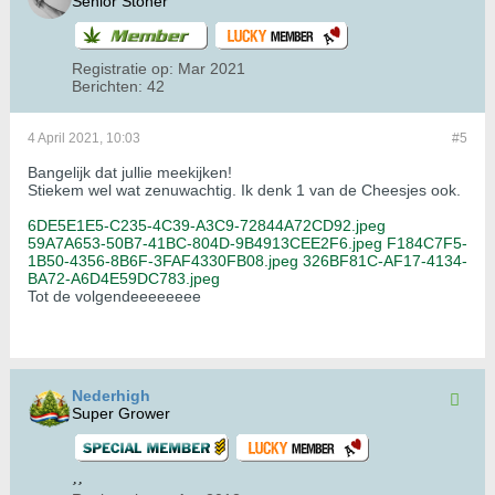
Senior Stoner
Registratie op:
Mar 2021
Berichten:
42
4 April 2021, 10:03
#5
Bangelijk dat jullie meekijken!
Stiekem wel wat zenuwachtig. Ik denk 1 van de Cheesjes ook.
6DE5E1E5-C235-4C39-A3C9-72844A72CD92.jpeg
59A7A653-50B7-41BC-804D-9B4913CEE2F6.jpeg
F184C7F5-
1B50-4356-8B6F-3FAF4330FB08.jpeg
326BF81C-AF17-4134-
BA72-A6D4E59DC783.jpeg
Tot de volgendeeeeeeee
Nederhigh
Super Grower