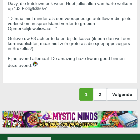
Davy, die kutclown ook weer. Heet jullie allen van harte welkom
op “d3 Fr3@k$h0w”
“Ditmaal niet minder als een voorspoedige autoflower die plots
verkiest om in spreidstand verder te groeien.
Opmerkelijk weliswaar...”
Gelieve uw €3 achter te laten bij de kassa (ik ben dan wel een
kermisoplichter, maar niet zo’n grote als die sjoepappezuigers
in Bruxelles!)
Fijne avond allemaal. De amazing haze kwam goed binnen
deze avond.
1
2
Volgende