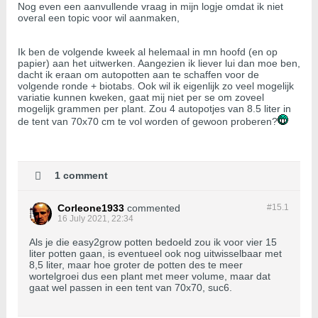
Nog even een aanvullende vraag in mijn logje omdat ik niet
overal een topic voor wil aanmaken,
Ik ben de volgende kweek al helemaal in mn hoofd (en op
papier) aan het uitwerken. Aangezien ik liever lui dan moe ben,
dacht ik eraan om autopotten aan te schaffen voor de
volgende ronde + biotabs. Ook wil ik eigenlijk zo veel mogelijk
variatie kunnen kweken, gaat mij niet per se om zoveel
mogelijk grammen per plant. Zou 4 autopotjes van 8.5 liter in
de tent van 70x70 cm te vol worden of gewoon proberen?
1 comment
Corleone1933
commented
#15.
1
16 July 2021, 22:34
Als je die easy2grow potten bedoeld zou ik voor vier 15
liter potten gaan, is eventueel ook nog uitwisselbaar met
8,5 liter, maar hoe groter de potten des te meer
wortelgroei dus een plant met meer volume, maar dat
gaat wel passen in een tent van 70x70, suc6.