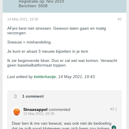
Registratie op:
Nov 2019
Berichten:
5508
14 May 2021, 19:38
#2
AFjes best niet stressen. Gewoon laten gaan en matig
verzorgen.
Sneeuw = mishandeling.
Je kunt er alvast 3 nieuwe bijzetten in je tent.
Ik zie beginnende bloei. Dus er zal wel wat komen. Verwacht
geen basebalbatformaat toppen.
Last edited by
kelderkastje
;
14 May 2021, 19:43
.
1 comment
Sinaasappel
commented
#2.
1
15 May 2021, 06:30
Daar ben ik me van bewust, was ook niet de bedoeling
dat ze zulk soort kloteweer over zich heen zou krijgen.