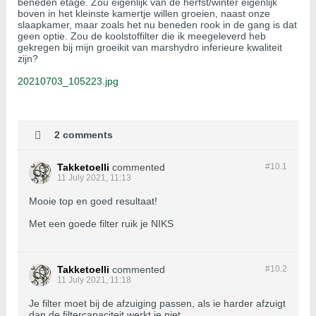
beneden etage. Zou eigenlijk van de herfst/winter eigenlijk
boven in het kleinste kamertje willen groeien, naast onze
slaapkamer, maar zoals het nu beneden rook in de gang is dat
geen optie. Zou de koolstoffilter die ik meegeleverd heb
gekregen bij mijn groeikit van marshydro inferieure kwaliteit
zijn?
20210703_105223.jpg
2 comments
Takketoelli
commented
#10.
1
11 July 2021, 11:13
Mooie top en goed resultaat!
Met een goede filter ruik je NIKS
Takketoelli
commented
#10.
2
11 July 2021, 11:18
Je filter moet bij de afzuiging passen, als ie harder afzuigt
dan de filtercapaciteit werkt ie niet.