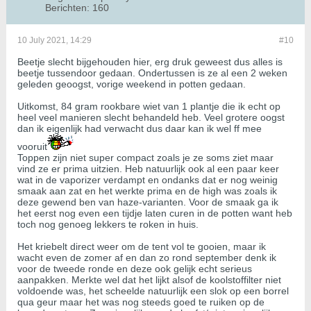
Berichten:
160
10 July 2021, 14:29
#10
Beetje slecht bijgehouden hier, erg druk geweest dus alles is
beetje tussendoor gedaan. Ondertussen is ze al een 2 weken
geleden geoogst, vorige weekend in potten gedaan.
Uitkomst, 84 gram rookbare wiet van 1 plantje die ik echt op
heel veel manieren slecht behandeld heb. Veel grotere oogst
dan ik eigenlijk had verwacht dus daar kan ik wel ff mee
vooruit
Toppen zijn niet super compact zoals je ze soms ziet maar
vind ze er prima uitzien. Heb natuurlijk ook al een paar keer
wat in de vaporizer verdampt en ondanks dat er nog weinig
smaak aan zat en het werkte prima en de high was zoals ik
deze gewend ben van haze-varianten. Voor de smaak ga ik
het eerst nog even een tijdje laten curen in de potten want heb
toch nog genoeg lekkers te roken in huis.
Het kriebelt direct weer om de tent vol te gooien, maar ik
wacht even de zomer af en dan zo rond september denk ik
voor de tweede ronde en deze ook gelijk echt serieus
aanpakken. Merkte wel dat het lijkt alsof de koolstoffilter niet
voldoende was, het scheelde natuurlijk een slok op een borrel
qua geur maar het was nog steeds goed te ruiken op de