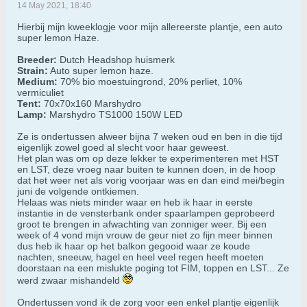
14 May 2021, 18:40
Hierbij mijn kweeklogje voor mijn allereerste plantje, een auto
super lemon Haze.
Breeder:
Dutch Headshop huismerk
Strain:
Auto super lemon haze.
Medium:
70% bio moestuingrond, 20% perliet, 10%
vermiculiet
Tent:
70x70x160 Marshydro
Lamp:
Marshydro TS1000 150W LED
Ze is ondertussen alweer bijna 7 weken oud en ben in die tijd
eigenlijk zowel goed al slecht voor haar geweest.
Het plan was om op deze lekker te experimenteren met HST
en LST, deze vroeg naar buiten te kunnen doen, in de hoop
dat het weer net als vorig voorjaar was en dan eind mei/begin
juni de volgende ontkiemen.
Helaas was niets minder waar en heb ik haar in eerste
instantie in de vensterbank onder spaarlampen geprobeerd
groot te brengen in afwachting van zonniger weer. Bij een
week of 4 vond mijn vrouw de geur niet zo fijn meer binnen
dus heb ik haar op het balkon gegooid waar ze koude
nachten, sneeuw, hagel en heel veel regen heeft moeten
doorstaan na een mislukte poging tot FIM, toppen en LST... Ze
werd zwaar mishandeld
Ondertussen vond ik de zorg voor een enkel plantje eigenlijk