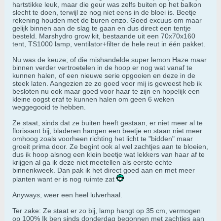
hartstikke leuk, maar die geur was zelfs buiten op het balkon
slecht te doen, terwijl ze nog niet eens in de bloei is. Beetje
rekening houden met de buren enzo. Goed excuus om maar
gelijk binnen aan de slag te gaan en dus direct een tentje
besteld. Marshydro grow kit, bestaande uit een 70x70x160
tent, TS1000 lamp, ventilator+filter de hele reut in één pakket.
Nu was de keuze; of die mishandelde super lemon Haze maar
binnen verder vertroetelen in de hoop er nog wat vanaf te
kunnen halen, of een nieuwe serie opgooien en deze in de
steek laten. Aangezien ze zo goed voor mij is geweest heb ik
besloten nu ook maar goed voor haar te zijn en hopelijk een
kleine oogst eraf te kunnen halen om geen 6 weken
weggegooid te hebben.
Ze staat, sinds dat ze buiten heeft gestaan, er niet meer al te
florissant bij, bladeren hangen een beetje en staan niet meer
omhoog zoals voorheen richting het licht te "bidden" maar
groeit prima door. Ze begint ook al wel zachtjes aan te bloeien,
dus ik hoop alsnog een klein beetje wat lekkers van haar af te
krijgen al ga ik deze niet meetellen als eerste echte
binnenkweek. Dan pak ik het direct goed aan en met meer
planten want er is nog ruimte zat
Anyways, weer een heel lulverhaal.
Ter zake: Ze staat er zo bij, lamp hangt op 35 cm, vermogen
op 100% Ik ben sinds donderdag begonnen met zachtjes aan