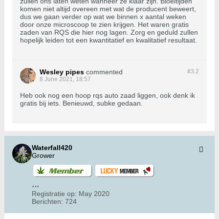
zullen ons laten weten wanneer ze klaar zijn. Bloeitijden
komen niet altijd overeen met wat de producent beweert,
dus we gaan verder op wat we binnen x aantal weken
door onze microscoop te zien krijgen. Het waren gratis
zaden van RQS die hier nog lagen. Zorg en geduld zullen
hopelijk leiden tot een kwantitatief en kwalitatief resultaat.
Wesley pipes
commented
#3.
2
8 June 2021, 18:57
Heb ook nog een hoop rqs auto zaad liggen, ook denk ik
gratis bij iets. Benieuwd, subke gedaan.
Waterfall420
Grower
Registratie op:
May 2020
Berichten:
724