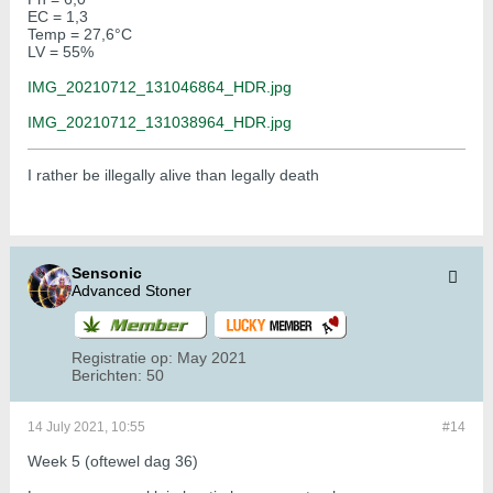
EC = 1,3
Temp = 27,6°C
LV = 55%
IMG_20210712_131046864_HDR.jpg
IMG_20210712_131038964_HDR.jpg
I rather be illegally alive than legally death
Sensonic
Advanced Stoner
Registratie op:
May 2021
Berichten:
50
14 July 2021, 10:55
#14
Week 5 (oftewel dag 36)