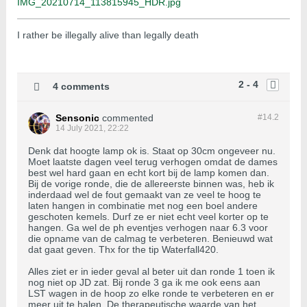
IMG_20210714_113815945_HDR.jpg
I rather be illegally alive than legally death
2 - 4
4 comments
Sensonic
commented
#14.
2
14 July 2021, 22:22
Denk dat hoogte lamp ok is. Staat op 30cm ongeveer nu.
Moet laatste dagen veel terug verhogen omdat de dames
best wel hard gaan en echt kort bij de lamp komen dan.
Bij de vorige ronde, die de allereerste binnen was, heb ik
inderdaad wel de fout gemaakt van ze veel te hoog te
laten hangen in combinatie met nog een boel andere
geschoten kemels. Durf ze er niet echt veel korter op te
hangen. Ga wel de ph eventjes verhogen naar 6.3 voor
die opname van de calmag te verbeteren. Benieuwd wat
dat gaat geven. Thx for the tip Waterfall420.
Alles ziet er in ieder geval al beter uit dan ronde 1 toen ik
nog niet op JD zat. Bij ronde 3 ga ik me ook eens aan
LST wagen in de hoop zo elke ronde te verbeteren en er
meer uit te halen. De therapeutische waarde van het