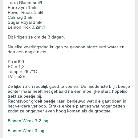
Terra Bloom 5ml/l
Pure Zym 1ml/l
Power Roots 1ml/l
Calmag 1ml/l
Sugar Royal 1ml/l
Lemon Kick 0,2ml/l
Dit krijgen ze om de 3 dagen.
Na elke voedingsdag krijgen ze gewoon afgezuurd water en
dan een dagje niets.
Ph = 6,0
EC = 1,3
Temp = 26,7°C
LV = 53%
Ze lijken zich redelijk goed te voelen. De middenste blijft beetje
achter maar heeft het gehaald na een moeilijke start, hopelijk
trekt ze beetje bij.
Rechtsvoor groeit beetje raar, benieuwd wat die gaat doen in
het verdere verloop. Straks enkele plantjes wat hoger zetten
zodat ze ongeveer even hoog komen als de grootste.
Binnen Week 3-2.jpg
Binnen Week 3.jpg