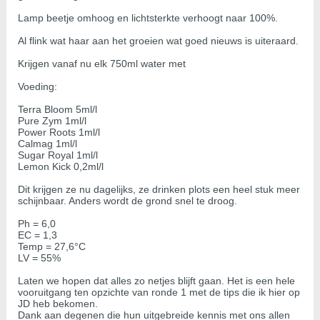
Lamp beetje omhoog en lichtsterkte verhoogt naar 100%.
Al flink wat haar aan het groeien wat goed nieuws is uiteraard.
Krijgen vanaf nu elk 750ml water met
Voeding:
Terra Bloom 5ml/l
Pure Zym 1ml/l
Power Roots 1ml/l
Calmag 1ml/l
Sugar Royal 1ml/l
Lemon Kick 0,2ml/l
Dit krijgen ze nu dagelijks, ze drinken plots een heel stuk meer
schijnbaar. Anders wordt de grond snel te droog.
Ph = 6,0
EC = 1,3
Temp = 27,6°C
LV = 55%
Laten we hopen dat alles zo netjes blijft gaan. Het is een hele
vooruitgang ten opzichte van ronde 1 met de tips die ik hier op
JD heb bekomen.
Dank aan degenen die hun uitgebreide kennis met ons allen