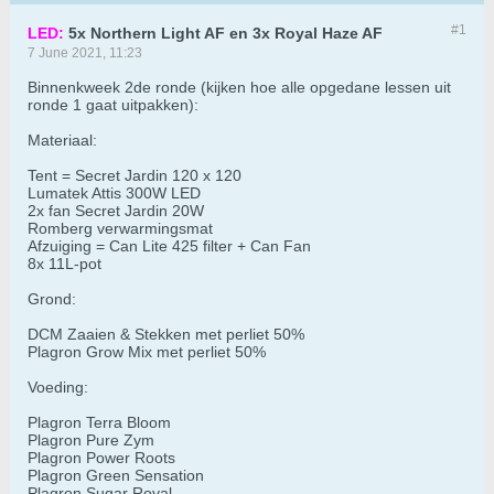
#1
LED:
5x Northern Light AF en 3x Royal Haze AF
7 June 2021, 11:23
Binnenkweek 2de ronde (kijken hoe alle opgedane lessen uit
ronde 1 gaat uitpakken):
Materiaal:
Tent = Secret Jardin 120 x 120
Lumatek Attis 300W LED
2x fan Secret Jardin 20W
Romberg verwarmingsmat
Afzuiging = Can Lite 425 filter + Can Fan
8x 11L-pot
Grond:
DCM Zaaien & Stekken met perliet 50%
Plagron Grow Mix met perliet 50%
Voeding:
Plagron Terra Bloom
Plagron Pure Zym
Plagron Power Roots
Plagron Green Sensation
Plagron Sugar Royal