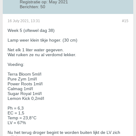
Registratie op:
May 2021
Berichten:
50
16 July 2021, 13:31
#15
Week 5 (oftewel dag 38)
Lamp weer klein tikje hoger. (30 cm)
Net elk 1 liter water gegeven.
Wat ruiken ze nu al verdomd lekker.
Voeding:
Terra Bloom 5ml/l
Pure Zym 1ml/l
Power Roots 1ml/l
Calmag 1ml/l
Sugar Royal 1ml/l
Lemon Kick 0,2ml/l
Ph = 6,3
EC = 1,5
Temp = 23,8°C
LV = 67%
Nu het terug droger begint te worden buiten lijkt de LV zich