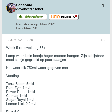
Sensonic
Advanced Stoner
Registratie op:
May 2021
Berichten:
50
12 July 2021, 12:28
#13
Week 5 (oftewel dag 35)
Lamp weer klein beetje hoger moeten hangen. Zijn schijnbaar
mooi stukje gegroeid op paar daagjes.
Net weer elk 750ml water gegeven met
Voeding:
Terra Bloom 5ml/l
Pure Zym 1ml/l
Power Roots 1ml/l
Calmag 1ml/l
Sugar Royal 1ml/l
Lemon Kick 0,2ml/l
Ph = 6,0