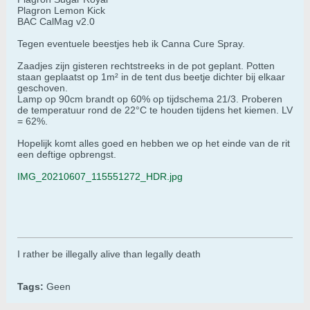
Plagron Lemon Kick
BAC CalMag v2.0
Tegen eventuele beestjes heb ik Canna Cure Spray.
Zaadjes zijn gisteren rechtstreeks in de pot geplant. Potten
staan geplaatst op 1m² in de tent dus beetje dichter bij elkaar
geschoven.
Lamp op 90cm brandt op 60% op tijdschema 21/3. Proberen
de temperatuur rond de 22°C te houden tijdens het kiemen. LV
= 62%.
Hopelijk komt alles goed en hebben we op het einde van de rit
een deftige opbrengst.
IMG_20210607_115551272_HDR.jpg
I rather be illegally alive than legally death
Tags:
Geen