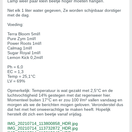
Lamp weer paar klein beetje hoger moeten hangen.
Net elk 1 liter water gegeven, Ze worden schijnbaar dorstiger
met de dag.
Voeding:
Terra Bloom 5ml/l
Pure Zym 1ml/l
Power Roots 1ml/l
Calmag 1ml/l
Sugar Royal 1ml/l
Lemon Kick 0,2ml/l
Ph = 6,0
EC = 1,3
Temp = 25,1°C
LV = 69%
Opmerkelijk: Temperatuur is wat gezakt met 2,5°C en de
luchtvochtigheid 14% gestegen met dat regenweer hier.
Momenteel buiten 17°C en er zou 100 l/m² vallen vandaag en
morgen als we de berichten mogen geloven. Veronderstel dus
dat het met het onweerachtige te maken heeft. Hopelijk
herstelt dit zich een beetje vanaf vrijdag.
IMG_20210714_113800858_HDR.jpg
IMG_20210714_113732872_HDR.jpg