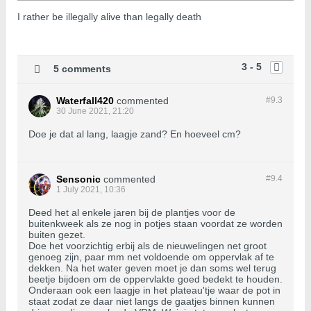
I rather be illegally alive than legally death
3 - 5
5 comments
Waterfall420
commented
#9.
3
30 June 2021, 21:20
Doe je dat al lang, laagje zand? En hoeveel cm?
Sensonic
commented
#9.
4
1 July 2021, 10:36
Deed het al enkele jaren bij de plantjes voor de
buitenkweek als ze nog in potjes staan voordat ze worden
buiten gezet.
Doe het voorzichtig erbij als de nieuwelingen net groot
genoeg zijn, paar mm net voldoende om oppervlak af te
dekken. Na het water geven moet je dan soms wel terug
beetje bijdoen om de oppervlakte goed bedekt te houden.
Onderaan ook een laagje in het plateau'tje waar de pot in
staat zodat ze daar niet langs de gaatjes binnen kunnen