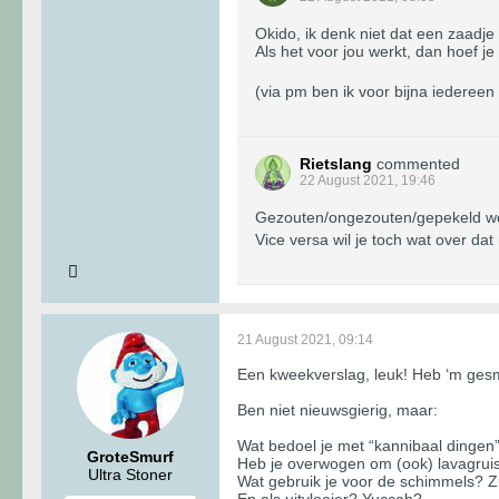
Okido, ik denk niet dat een zaadje
Als het voor jou werkt, dan hoef je 
(via pm ben ik voor bijna iedereen
Rietslang
commented
22 August 2021, 19:46
Gezouten/ongezouten/gepekeld wor
Vice versa wil je toch wat over da
21 August 2021, 09:14
Een kweekverslag, leuk! Heb ‘m ges
Ben niet nieuwsgierig, maar:
Wat bedoel je met “kannibaal dingen
GroteSmurf
Heb je overwogen om (ook) lavagruis
Ultra Stoner
Wat gebruik je voor de schimmels? Z
En als uitvloeier? Yuccah?