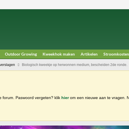
Outdoor Growing
Kweekhok maken
Artikelen
Stroomkosten
erslagen
Biologisch kweekje op herwonnen medium, bescheiden 2de ronde.
ge forum. Paswoord vergeten? klik
hier
om een nieuwe aan te vragen.