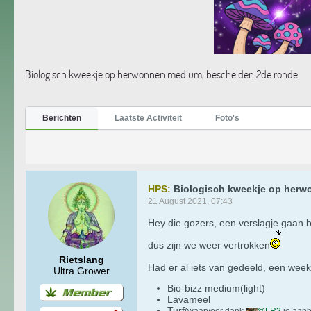
Biologisch kweekje op herwonnen medium, bescheiden 2de ronde.
Berichten
Laatste Activiteit
Foto's
HPS:
Biologisch kweekje op herw
21 August 2021, 07:43
Hey die gozers, een verslagje gaan 
dus zijn we weer vertrokken
Rietslang
Had er al iets van gedeeld, een wee
Ultra Grower
Bio-bizz medium(light)
Lavameel
Turf
(waarvoor dank
LR2
je aanb