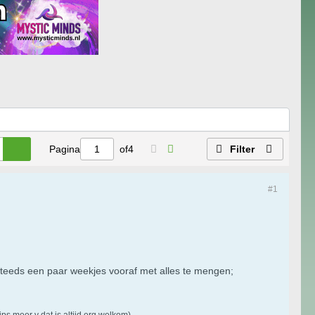
Pagina
of
4
Filter
#1
 steeds een paar weekjes vooraf met alles te mengen;
ps meer v dat is altijd erg welkom)