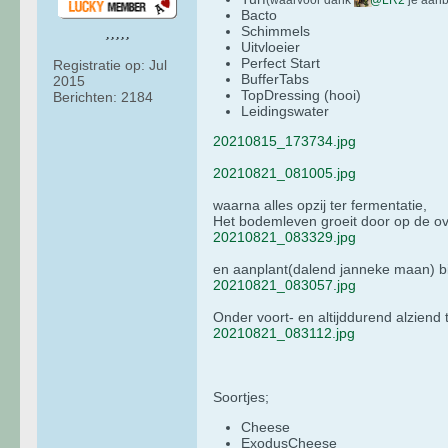
Bacto
Schimmels
Uitvloeier
Perfect Start
Registratie op:
Jul
BufferTabs
2015
TopDressing (hooi)
Berichten:
2184
Leidingswater
20210815_173734.jpg
20210821_081005.jpg
waarna alles opzij ter fermentatie,
Het bodemleven groeit door op de ov
20210821_083329.jpg
en aanplant(dalend janneke maan) b
20210821_083057.jpg
Onder voort- en altijddurend alziend 
20210821_083112.jpg
Soortjes;
Cheese
ExodusCheese