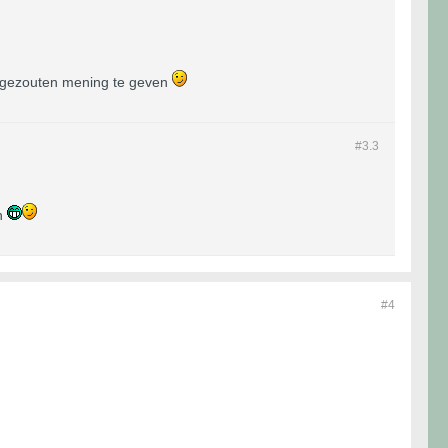
 ongezouten mening te geven
#3.
3
en
#4