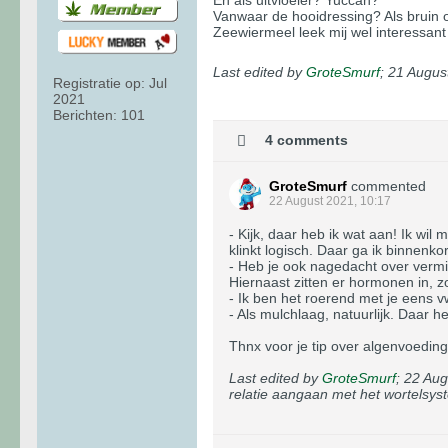
Vanwaar de hooidressing? Als bruin 
Zeewiermeel leek mij wel interessan
Last edited by
GroteSmurf
;
21 Augus
Registratie op:
Jul
2021
Berichten:
101
4 comments
GroteSmurf
commented
22 August 2021, 10:17
- Kijk, daar heb ik wat aan! Ik w
klinkt logisch. Daar ga ik binnenk
- Heb je ook nagedacht over verm
Hiernaast zitten er hormonen in, z
- Ik ben het roerend met je eens vw
- Als mulchlaag, natuurlijk. Daar 
Thnx voor je tip over algenvoeding
Last edited by
GroteSmurf
;
22 Aug
relatie aangaan met het wortelsys