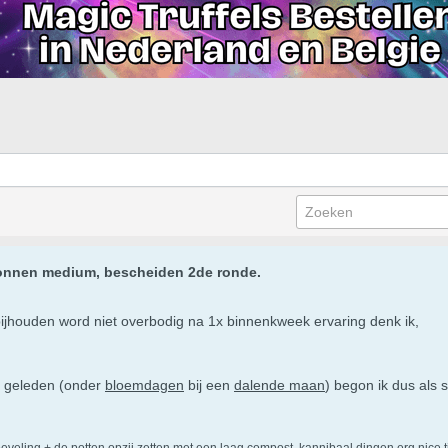
onnen medium, bescheiden 2de ronde.
bijhouden word niet overbodig na 1x binnenkweek ervaring denk ik,
k geleden (onder
bloemdagen
bij een
dalende maan
) begon ik dus als
eveling + de potten opzij zetten met een laag compost, kannibaal dingen erg nice ti