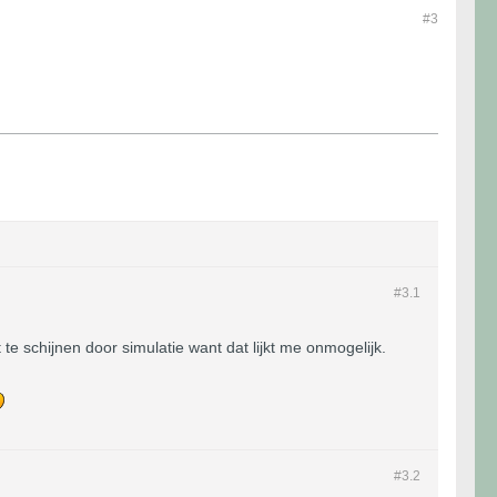
#3
#3.
1
te schijnen door simulatie want dat lijkt me onmogelijk.
#3.
2