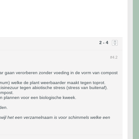
2 - 4
#4.
2
kaar gaan verorberen zonder voeding in de vorm van compost
num) welke de plant weerbaarder maakt tegen toprot.
isinezuur tegen abiotische stress (stress van buitenaf).
compost.
ijn plannen voor een biologische kweek.
den.
rwijl het een verzamelnaam is voor schimmels welke een