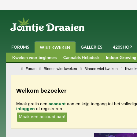
FORUMS
GALLERIES
420SHOP
WIET KWEKEN
Kweken voor beginners
Cannabis Helpdesk
Indoor Growing
Forum
Binnen wiet kweken
Binnen wiet kweken
Kweekv
Welkom bezoeker
Maak gratis een
account
aan en krijg toegang tot het volledi
inloggen
of registreren.
Maak een account aan!