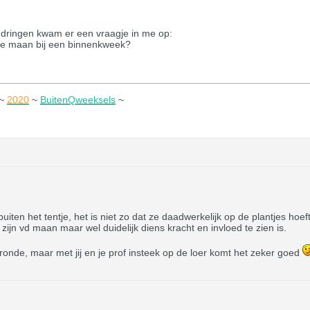
en dringen kwam er een vraagje in me op:
nde maan bij een binnenkweek?
~
2020
~
BuitenQweeksels
~
en het tentje, het is niet zo dat ze daadwerkelijk op de plantjes hoeft 
zijn vd maan maar wel duidelijk diens kracht en invloed te zien is.
onde, maar met jij en je prof insteek op de loer komt het zeker goed