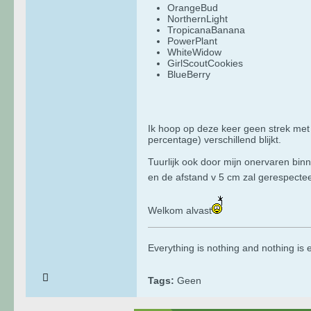
OrangeBud
NorthernLight
TropicanaBanana
PowerPlant
WhiteWidow
GirlScoutCookies
BlueBerry
Ik hoop op deze keer geen strek met
percentage) verschillend blijkt.
Tuurlijk ook door mijn onervaren bi
en de afstand v 5 cm zal gerespect
Welkom alvast
​​​​​​Everything is nothing and nothing i
Tags:
Geen