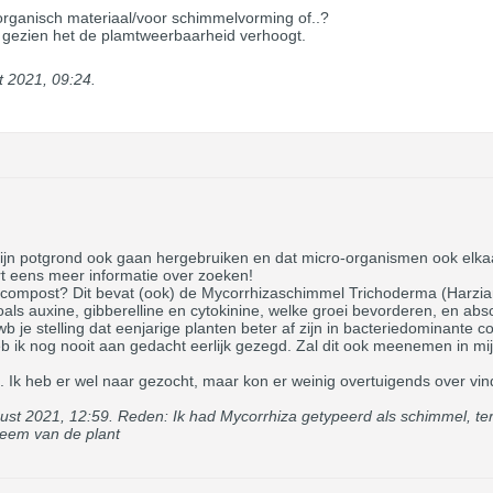
organisch materiaal/voor schimmelvorming of..?
t gezien het de plamtweerbaarheid verhoogt.
t 2021, 09:24
.
il mijn potgrond ook gaan hergebruiken en dat micro-organismen ook el
ort eens meer informatie over zoeken!
icompost? Dit bevat (ook) de Mycorrhizaschimmel Trichoderma (Harzia
oals auxine, gibberelline en cytokinine, welke groei bevorderen, en absc
b je stelling dat eenjarige planten beter af zijn in bacteriedominante 
heb ik nog nooit aan gedacht eerlijk gezegd. Zal dit ook meenemen in m
. Ik heb er wel naar gezocht, maar kon er weinig overtuigends over vin
ust 2021, 12:59
.
Reden:
Ik had Mycorrhiza getypeerd als schimmel, te
teem van de plant