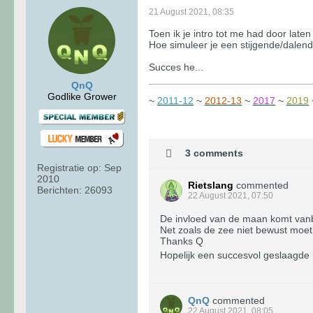
21 August 2021, 08:35
Toen ik je intro tot me had door lat
Hoe simuleer je een stijgende/dale
Succes he...
QnQ
Godlike Grower
~
2011-12
~
2012-13
~
2017
~
2019
3 comments
Registratie op:
Sep
2010
Rietslang
commented
Berichten:
26093
22 August 2021, 07:50
De invloed van de maan komt vanbuit
Net zoals de zee niet bewust moet 
Thanks Q
Hopelijk een succesvol geslaagde r
QnQ
commented
22 August 2021, 08:05