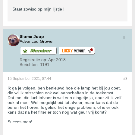
vertelt over kruisen, landrassen en
de zadenindustrie. De Ouwe Doos
Staat zowiso op mijn lijstje !
gaat over Derrick’s avonturen als
coffeeshop-tester voor Highlife
Magazine.
Slome Joop
Advanced Grower
Registratie op:
Apr 2018
Berichten:
1191
15 September 2021, 07:44
#3
Ik ga je volgen, ben benieuwd hoe die lamp het bij jou doet,
die wil ik misschien ook wel aanschaffen in de toekomst.
Dat met die luchtafvoer is wel een dingetje ja, daar zit ik zelf
ook al mee. Wel mogelijkheid tot afvoer, maar kans dat de
buren het horen. Is geluid het enige probleem, of is er ook
kans dat na het filter er toch nog wat geur vrij komt?
Succes man!