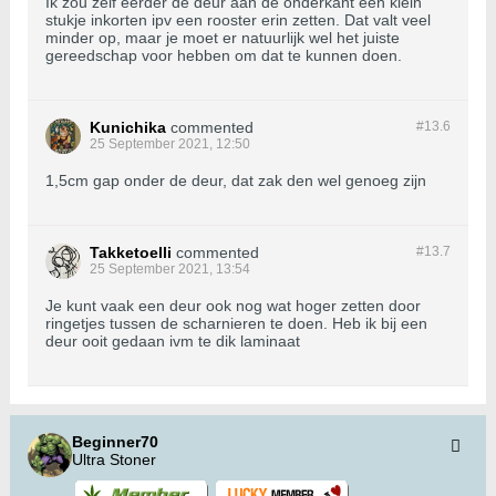
Ik zou zelf eerder de deur aan de onderkant een klein
stukje inkorten ipv een rooster erin zetten. Dat valt veel
minder op, maar je moet er natuurlijk wel het juiste
gereedschap voor hebben om dat te kunnen doen.
Kunichika
commented
#13.
6
25 September 2021, 12:50
1,5cm gap onder de deur, dat zak den wel genoeg zijn
Takketoelli
commented
#13.
7
25 September 2021, 13:54
Je kunt vaak een deur ook nog wat hoger zetten door
ringetjes tussen de scharnieren te doen. Heb ik bij een
deur ooit gedaan ivm te dik laminaat
Beginner70
Ultra Stoner