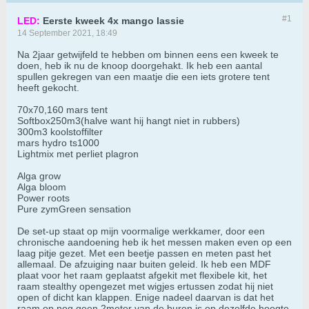
#1
LED:
Eerste kweek 4x mango lassie
14 September 2021, 18:49
Na 2jaar getwijfeld te hebben om binnen eens een kweek te
doen, heb ik nu de knoop doorgehakt. Ik heb een aantal
spullen gekregen van een maatje die een iets grotere tent
heeft gekocht.
​​​​​70x70,160 mars tent
Softbox250m3(halve want hij hangt niet in rubbers)
300m3 koolstoffilter
mars hydro ts1000
Lightmix met perliet plagron
Alga grow
Alga bloom
Power roots
Pure zymGreen sensation
​​​​​​De set-up staat op mijn voormalige werkkamer, door een
chronische aandoening heb ik het messen maken even op een
laag pitje gezet. Met een beetje passen en meten past het
allemaal. De afzuiging naar buiten geleid. Ik heb een MDF
plaat voor het raam geplaatst afgekit met flexibele kit, het
raam stealthy opengezet met wigjes ertussen zodat hij niet
open of dicht kan klappen. Enige nadeel daarvan is dat het
raam op nog geen 2meter van de buren is op dezelfde hoogte.