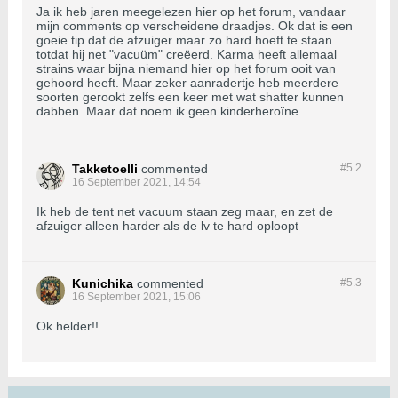
Ja ik heb jaren meegelezen hier op het forum, vandaar
mijn comments op verscheidene draadjes. Ok dat is een
goeie tip dat de afzuiger maar zo hard hoeft te staan
totdat hij net "vacuüm" creëerd. Karma heeft allemaal
strains waar bijna niemand hier op het forum ooit van
gehoord heeft. Maar zeker aanradertje heb meerdere
soorten gerookt zelfs een keer met wat shatter kunnen
dabben. Maar dat noem ik geen kinderheroïne.
Takketoelli
commented
#5.
2
16 September 2021, 14:54
Ik heb de tent net vacuum staan zeg maar, en zet de
afzuiger alleen harder als de lv te hard oploopt
Kunichika
commented
#5.
3
16 September 2021, 15:06
Ok helder!!