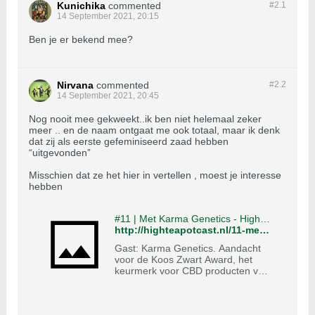
Kunichika
commented
#2.
1
14 September 2021, 20:15
Ben je er bekend mee?
Nirvana
commented
#2.
2
14 September 2021, 20:45
Nog nooit mee gekweekt..ik ben niet helemaal zeker
meer .. en de naam ontgaat me ook totaal, maar ik denk
dat zij als eerste gefeminiseerd zaad hebben
“uitgevonden”
Misschien dat ze het hier in vertellen , moest je interesse
hebben
#11 | Met Karma Genetics - High Tea Potcast
http://highteapotcast.nl/11-met-karma-genetics/
Gast: Karma Genetics. Aandacht
voor de Koos Zwart Award, het
keurmerk voor CBD producten van
het CAN, edibles in Canada en
Nederland, CannNext en de eerste
cannabis kliniek in India. Karma