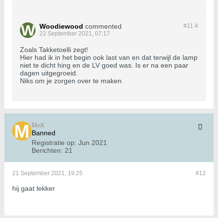
Woodiewood
commented
#11.
4
22 September 2021, 07:17
Zoals Takketoelli zegt!
Hier had ik in het begin ook last van en dat terwijl de lamp
niet te dicht hing en de LV goed was. Is er na een paar
dagen uitgegroeid.
Niks om je zorgen over te maken
MrX
Banned
Registratie op:
Jun 2021
Berichten:
21
21 September 2021, 19:25
#12
hij gaat lekker