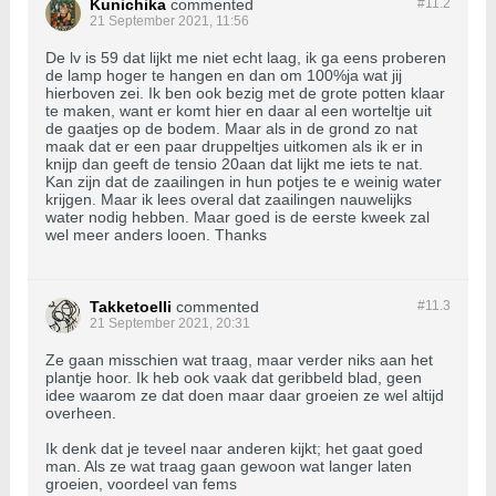
Kunichika
commented
#11.
2
21 September 2021, 11:56
De lv is 59 dat lijkt me niet echt laag, ik ga eens proberen
de lamp hoger te hangen en dan om 100%ja wat jij
hierboven zei. Ik ben ook bezig met de grote potten klaar
te maken, want er komt hier en daar al een worteltje uit
de gaatjes op de bodem. Maar als in de grond zo nat
maak dat er een paar druppeltjes uitkomen als ik er in
knijp dan geeft de tensio 20aan dat lijkt me iets te nat.
Kan zijn dat de zaailingen in hun potjes te e weinig water
krijgen. Maar ik lees overal dat zaailingen nauwelijks
water nodig hebben. Maar goed is de eerste kweek zal
wel meer anders looen. Thanks
Takketoelli
commented
#11.
3
21 September 2021, 20:31
Ze gaan misschien wat traag, maar verder niks aan het
plantje hoor. Ik heb ook vaak dat geribbeld blad, geen
idee waarom ze dat doen maar daar groeien ze wel altijd
overheen.
Ik denk dat je teveel naar anderen kijkt; het gaat goed
man. Als ze wat traag gaan gewoon wat langer laten
groeien, voordeel van fems