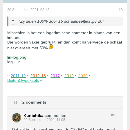
20 September 2021, 08:12
#9
"Zij delen 100% door 16 schaaldeeltjes ipv 20"
Misschien is het een logaritmische potmeter in plaats van een
lineaire.
Die worden vaker gebruikt, en dan komt halverwege de schaal
niet overeen met 50%
lin-log.png
log - lin
~
2011-12
~
2012-13
~
2017
~
2019
~
2020
~
BuitenQweeksels
~
2 comments
Kunichika
commented
#9.
1
20 September 2021, 11:05
Dat zal het dan wel zijn, ben de "100%" met beetje op of