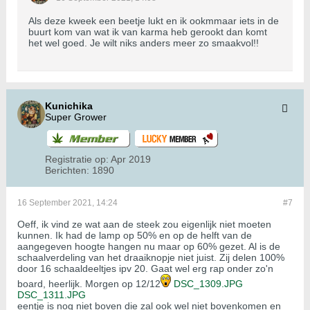
Als deze kweek een beetje lukt en ik ookmmaar iets in de
buurt kom van wat ik van karma heb gerookt dan komt
het wel goed. Je wilt niks anders meer zo smaakvol!!
Kunichika
Super Grower
Registratie op:
Apr 2019
Berichten:
1890
16 September 2021, 14:24
#7
Oeff, ik vind ze wat aan de steek zou eigenlijk niet moeten
kunnen. Ik had de lamp op 50% en op de helft van de
aangegeven hoogte hangen nu maar op 60% gezet. Al is de
schaalverdeling van het draaiknopje niet juist. Zij delen 100%
door 16 schaaldeeltjes ipv 20. Gaat wel erg rap onder zo'n
board, heerlijk. Morgen op 12/12
DSC_1309.JPG
DSC_1311.JPG
eentje is nog niet boven die zal ook wel niet bovenkomen en