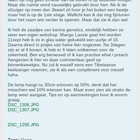
Maar die ruimte word nauwelijks gebruikt door hen. Als ik de
afzuiger op meer dan 3kwart zit hoor je het buiten een beetje
maar het is op de 1ste etage. Wellicht kan ik dat nog fijntunen
door het raam iets verder te openen. Maar dat zie ik dan wel.
Ik heb de zaadjes van karma genetics, eindelijk hebben ze
weer een eigen webshop. Mango Lassie gaat het worden
11sept heb ik ze in glas water gekukeld een uurtje of 16.
Daarna direct in potjes van halve liter ongeveer. Na 3dagen
zijn er al 4 boven, ik heb er 6 laten ontkiemen voor de
zekerheid. Ben erg benieuwd of ik kan practise what i preach.
Aangezien ik hier en daar commentaar geef op
binnenkweekjes. Nu zal ik mezelf eens een Tibetaanse
keelzanger noemen, zie ik als een compliment voor mezelf
haha.
De lamp hangt nu 30cm erboven op 50%, denk dat het
misschien wel 10% intenser kan. Maar even zien als straks de
lamp weer aangaat. Tips en op aanmerkingen hoor ik enorm
graag.
DSC_1306.JPG
DSC_1307.JPG
DSC_1295.JPG
Tags:
Geen