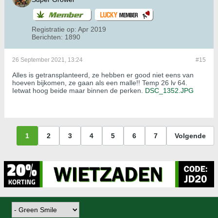
Registratie op:
Apr 2019
Berichten:
1890
26 September 2021, 13:24
#15
Alles is getransplanteerd, ze hebben er good niet eens van
hoeven bijkomen, ze gaan als een malle!! Temp 26 lv 64.
Ietwat hoog beide maar binnen de perken.
DSC_1352.JPG
1
2
3
4
5
6
7
Volgende