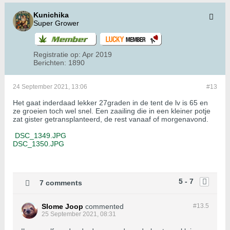
Kunichika
Super Grower
Registratie op:
Apr 2019
Berichten:
1890
24 September 2021, 13:06
#13
Het gaat inderdaad lekker 27graden in de tent de lv is 65 en
ze groeien toch wel snel. Een zaailing die in een kleiner potje
zat gister getransplanteerd, de rest vanaaf of morgenavond.
​​​​​​
DSC_1349.JPG
DSC_1350.JPG
5 - 7
7 comments
Slome Joop
commented
#13.
5
25 September 2021, 08:31