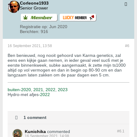
Corleone1933
Senior Grower
Registratie op:
Jun 2020
Berichten:
916
16 September 2021, 13:58
#6
Ben benieuwd, nog nooit gehoord van Karma genetics, zal
eens een kijkje gaan nemen, in ieder geval veel suc6 met je
eerste binnenkweek, subke aangemaakt, ik zette mijn ts1000
altijd op vol vermogen en dan in begin op 80-90 cm en dan
langzaam laten zakken om de paar dagen een 5 cm.
buiten-2020
,
2021
,
2022
,
2023
Hydro-met afjes
-2022
1 comment
Kunichika
commented
#6.
1
16 September 2021, 14:08