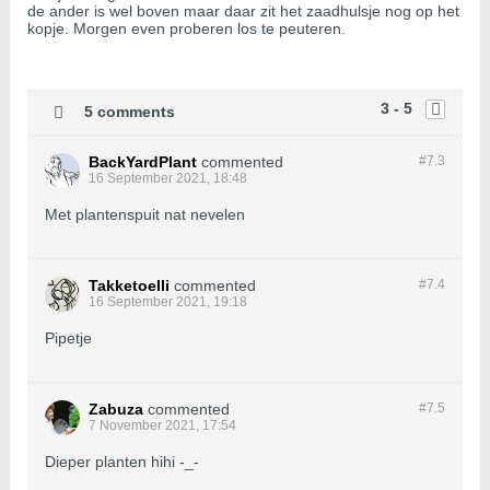
de ander is wel boven maar daar zit het zaadhulsje nog op het
kopje. Morgen even proberen los te peuteren.
3 - 5
5 comments
BackYardPlant
commented
#7.
3
16 September 2021, 18:48
Met plantenspuit nat nevelen
Takketoelli
commented
#7.
4
16 September 2021, 19:18
Pipetje
Zabuza
commented
#7.
5
7 November 2021, 17:54
Dieper planten hihi -_-