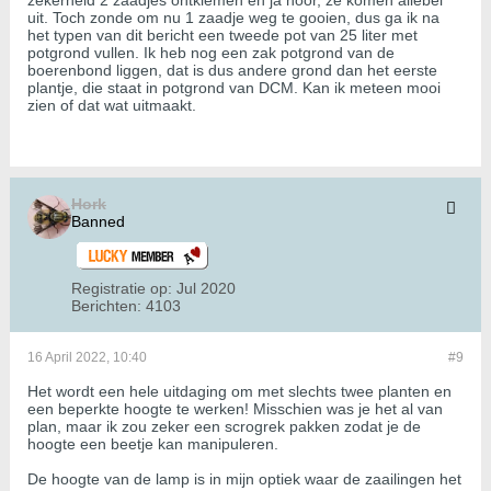
zekerheid 2 zaadjes ontkiemen en ja hoor, ze komen allebei
uit. Toch zonde om nu 1 zaadje weg te gooien, dus ga ik na
het typen van dit bericht een tweede pot van 25 liter met
potgrond vullen. Ik heb nog een zak potgrond van de
boerenbond liggen, dat is dus andere grond dan het eerste
plantje, die staat in potgrond van DCM. Kan ik meteen mooi
zien of dat wat uitmaakt.
Hork
Banned
Registratie op:
Jul 2020
Berichten:
4103
16 April 2022, 10:40
#9
Het wordt een hele uitdaging om met slechts twee planten en
een beperkte hoogte te werken! Misschien was je het al van
plan, maar ik zou zeker een scrogrek pakken zodat je de
hoogte een beetje kan manipuleren.
De hoogte van de lamp is in mijn optiek waar de zaailingen het