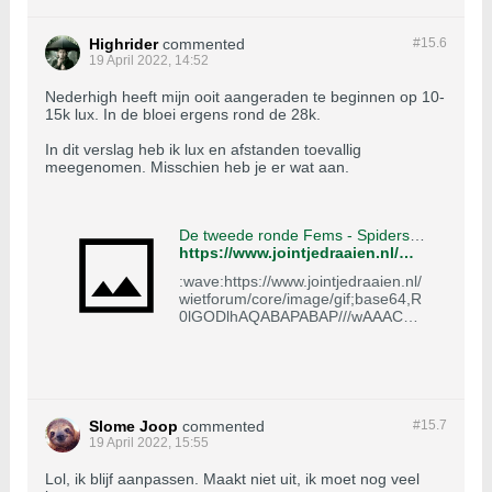
Highrider
commented
#15.
6
19 April 2022, 14:52
Nederhigh heeft mijn ooit aangeraden te beginnen op 10-
15k lux. In de bloei ergens rond de 28k.
In dit verslag heb ik lux en afstanden toevallig
meegenomen. Misschien heb je er wat aan.
De tweede ronde Fems - Spiders Secret Passion: Strawberry Cough & Freddy's Best (haze) - Cannabis Forum
https://www.jointjedraaien.nl/wietforum/forum/binnen-wiet-kweken/binnen-wiet-kweken-aa/kweekverslagen/1617157-de-tweede-ronde-fems-spiders-secret-passion-strawberry-cough-freddy-s-best-haze
:wave:https://www.jointjedraaien.nl/
wietforum/core/image/gif;base64,R
0lGODlhAQABAPABAP///wAAACH5
BAEKAAAALAAAAAABAAEAAAICR
AEAOw==https://www.jointjedraaie
n.nl/wietforum/core/image/gif;base
64,R0lGODlhAQABAPABAP///wAAA
CH5BAEKAAAALAAAAAABAAEAA
AICRAEAOw==https://www.jointjedr
Slome Joop
commented
#15.
7
aaien.nl/wietforum/core/image/gif;b
19 April 2022, 15:55
ase64,R0lGODlhAQABAPABAP
Lol, ik blijf aanpassen. Maakt niet uit, ik moet nog veel