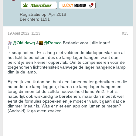
Registratie op:
Apr 2018
Berichten:
1191
19 April 2022, 11:23
#15
Old dawg
&
Remco
Bedankt voor jullie input!
I
ik snap het nu. Er is lang niet voldoende bladoppervlak om al
het licht te benutten, dus de lamp lager hangen, want dan
belicht je een kleiner oppervlak. Om te compenseren voor de
toegenomen lichtintensiteit vanwege de lager hangende lamp
dim je de lamp.
Eigenlijk zou ik dan het best een lumenmeter gebruiken en die
nu onder de lamp leggen, daarna de lamp lager hangen en
terug dimmen tot de zelfde hoeveelheid lumen/m2. Het is
natuurlijk ook wiskundig te berekenen, maar dan moet ik wel
eerst de formules opzoeken en je moet er vanuit gaan dat de
dimmer lineair is. Was er niet een app om lumen te meten?
(Android) ik ga even zoeken....