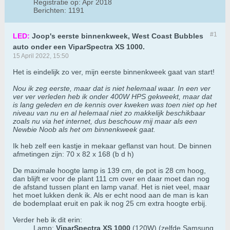
Registratie op:
Apr 2018
Berichten:
1191
#1
LED:
Joop's eerste binnenkweek, West Coast Bubbles
auto onder een ViparSpectra XS 1000.
15 April 2022, 15:50
Het is eindelijk zo ver, mijn eerste binnenkweek gaat van start!
Nou ik zeg eerste, maar dat is niet helemaal waar. In een ver
ver ver verleden heb ik onder 400W HPS gekweekt, maar dat
is lang geleden en de kennis over kweken was toen niet op het
niveau van nu en al helemaal niet zo makkelijk beschikbaar
zoals nu via het internet, dus beschouw mij maar als een
Newbie Noob als het om binnenkweek gaat.
Ik heb zelf een kastje in mekaar geflanst van hout. De binnen
afmetingen zijn: 70 x 82 x 168 (b d h)
De maximale hoogte lamp is 139 cm, de pot is 28 cm hoog,
dan blijft er voor de plant 111 cm over en daar moet dan nog
de afstand tussen plant en lamp vanaf. Het is niet veel, maar
het moet lukken denk ik. Als er echt nood aan de man is kan
de bodemplaat eruit en pak ik nog 25 cm extra hoogte erbij.
Verder heb ik dit erin:
Lamp:
ViparSpectra XS 1000
(120W) (zelfde Samsung