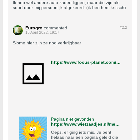
Ik heb wel andere auto zaden liggen, maar die zijn als
soort door mij persoonlijk afgekeurd. (ik ben heel kritisch)
Eurogro
commented
#2.
2
15 April 2022, 19:17
Slome hier zijn ze nog verkrijgbaar
https://www.focus-planet.com/nl-nl/west-coast-bubbles-3-seeds-nl-nl.html
Pagina niet gevonden
https://www.wietzaadjes.nl/merken/sumo-seeds/west-coast-bubbles-auto-sumo-seeds/
Oeps, er ging iets mis. Je bent
helaas naar een pagina geleid die