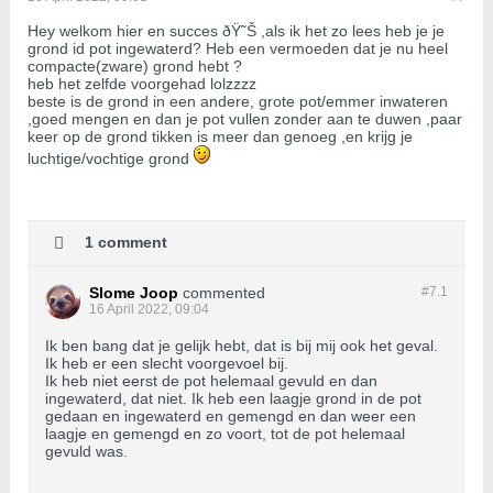
Hey welkom hier en succes ðŸ˜Š ,als ik het zo lees heb je je
grond id pot ingewaterd? Heb een vermoeden dat je nu heel
compacte(zware) grond hebt ?
heb het zelfde voorgehad lolzzzz
beste is de grond in een andere, grote pot/emmer inwateren
,goed mengen en dan je pot vullen zonder aan te duwen ,paar
keer op de grond tikken is meer dan genoeg ,en krijg je
luchtige/vochtige grond
1 comment
Slome Joop
commented
#7.
1
16 April 2022, 09:04
Ik ben bang dat je gelijk hebt, dat is bij mij ook het geval.
Ik heb er een slecht voorgevoel bij.
Ik heb niet eerst de pot helemaal gevuld en dan
ingewaterd, dat niet. Ik heb een laagje grond in de pot
gedaan en ingewaterd en gemengd en dan weer een
laagje en gemengd en zo voort, tot de pot helemaal
gevuld was.