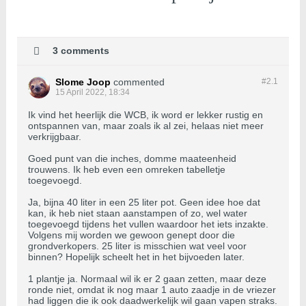
3 comments
Slome Joop
commented
#2.
1
15 April 2022, 18:34
Ik vind het heerlijk die WCB, ik word er lekker rustig en
ontspannen van, maar zoals ik al zei, helaas niet meer
verkrijgbaar.
Goed punt van die inches, domme maateenheid
trouwens. Ik heb even een omreken tabelletje
toegevoegd.
Ja, bijna 40 liter in een 25 liter pot. Geen idee hoe dat
kan, ik heb niet staan aanstampen of zo, wel water
toegevoegd tijdens het vullen waardoor het iets inzakte.
Volgens mij worden we gewoon genept door die
grondverkopers. 25 liter is misschien wat veel voor
binnen? Hopelijk scheelt het in het bijvoeden later.
1 plantje ja. Normaal wil ik er 2 gaan zetten, maar deze
ronde niet, omdat ik nog maar 1 auto zaadje in de vriezer
had liggen die ik ook daadwerkelijk wil gaan vapen straks.