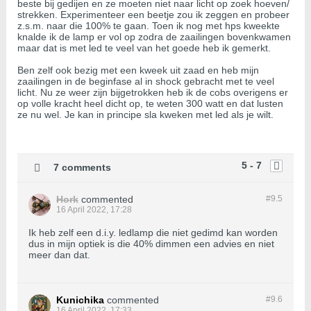
beste bij gedijen en ze moeten niet naar licht op zoek hoeven/
strekken. Experimenteer een beetje zou ik zeggen en probeer
z.s.m. naar die 100% te gaan. Toen ik nog met hps kweekte
knalde ik de lamp er vol op zodra de zaailingen bovenkwamen
maar dat is met led te veel van het goede heb ik gemerkt.
Ben zelf ook bezig met een kweek uit zaad en heb mijn
zaailingen in de beginfase al in shock gebracht met te veel
licht. Nu ze weer zijn bijgetrokken heb ik de cobs overigens er
op volle kracht heel dicht op, te weten 300 watt en dat lusten
ze nu wel. Je kan in principe sla kweken met led als je wilt.
5 - 7
7 comments
Hork
commented
#9.
5
16 April 2022, 17:28
Ik heb zelf een d.i.y. ledlamp die niet gedimd kan worden
dus in mijn optiek is die 40% dimmen een advies en niet
meer dan dat.
Kunichika
commented
#9.
6
16 April 2022, 17:33