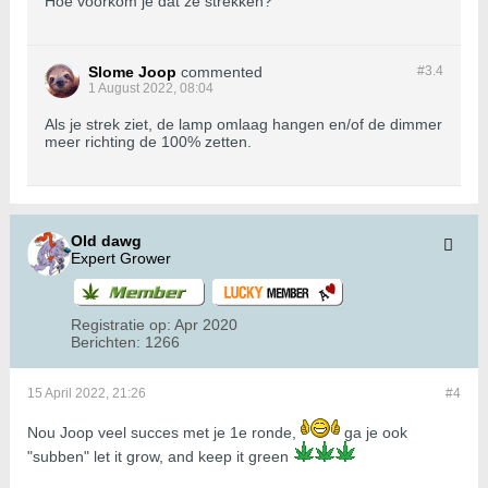
Hoe voorkom je dat ze strekken?
Slome Joop
commented
#3.
4
1 August 2022, 08:04
Als je strek ziet, de lamp omlaag hangen en/of de dimmer
meer richting de 100% zetten.
Old dawg
Expert Grower
Registratie op:
Apr 2020
Berichten:
1266
15 April 2022, 21:26
#4
Nou Joop veel succes met je 1e ronde,
ga je ook
"subben" let it grow, and keep it green