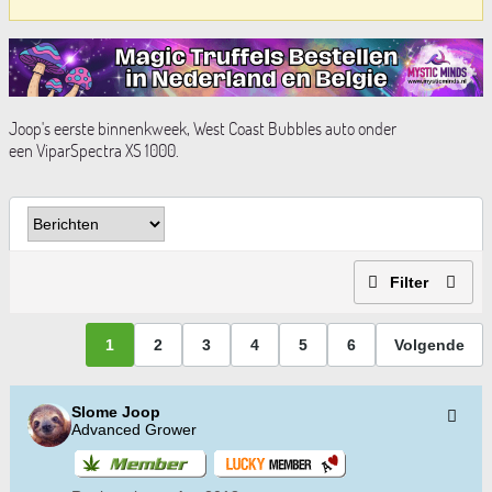
Joop's eerste binnenkweek, West Coast Bubbles auto onder
een ViparSpectra XS 1000.
Filter
1
2
3
4
5
6
Volgende
Slome Joop
Advanced Grower