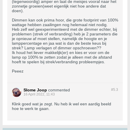
(tegenwoordig) amper en laat de meisjes vooral naar het
zonnetje groeien(weet eigenlijk niet hoe andere dat
doen).
Dimmen kan ook prima hoor, die grote footprint van 100%
wattage hebben zaailingen nog helemaal niet nodig.
Heb zelf wel geexperimenteerd met de dimmer echter, bij
problemen (strek of verbranding) heb je 2 parameters die
je opnieuw af moet stellen, namelijk de hoogte en je
lamppercentage en jaa wat is dan de beste keus bij
strek? Lamp verlagen of dimmer opschroeven??
Ik houd het liever makkelijk(er) en kies er voor om de
lamp op 100% te zetten zodat je alleen met de afstand
hoeft te spelen bij strek/verbranding probleempjes.
Peeez
Slome Joop
commented
#5.
3
16 April 2022, 11:43
Klink goed wat je zegt. Nu heb ik wel een aardig beeld
hoe te werk te gaan.