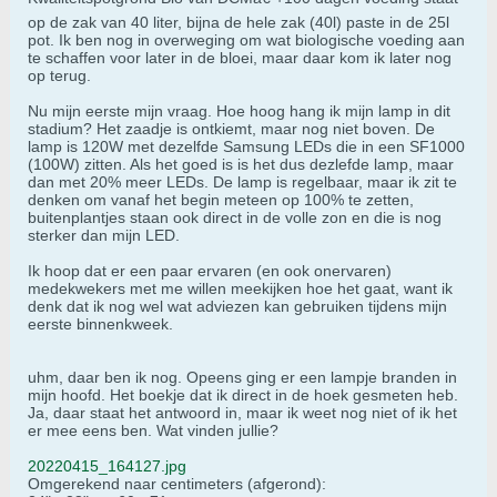
op de zak van 40 liter, bijna de hele zak (40l) paste in de 25l
pot. Ik ben nog in overweging om wat biologische voeding aan
te schaffen voor later in de bloei, maar daar kom ik later nog
op terug.
Nu mijn eerste mijn vraag. Hoe hoog hang ik mijn lamp in dit
stadium? Het zaadje is ontkiemt, maar nog niet boven. De
lamp is 120W met dezelfde Samsung LEDs die in een SF1000
(100W) zitten. Als het goed is is het dus dezlefde lamp, maar
dan met 20% meer LEDs. De lamp is regelbaar, maar ik zit te
denken om vanaf het begin meteen op 100% te zetten,
buitenplantjes staan ook direct in de volle zon en die is nog
sterker dan mijn LED.
Ik hoop dat er een paar ervaren (en ook onervaren)
medekwekers met me willen meekijken hoe het gaat, want ik
denk dat ik nog wel wat adviezen kan gebruiken tijdens mijn
eerste binnenkweek.
uhm, daar ben ik nog. Opeens ging er een lampje branden in
mijn hoofd. Het boekje dat ik direct in de hoek gesmeten heb.
Ja, daar staat het antwoord in, maar ik weet nog niet of ik het
er mee eens ben. Wat vinden jullie?
20220415_164127.jpg
Omgerekend naar centimeters (afgerond):