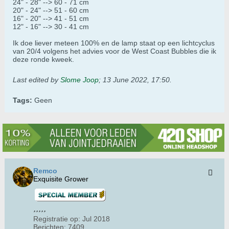
24" - 28" --> 60 - 71 cm
20" - 24" --> 51 - 60 cm
16" - 20" --> 41 - 51 cm
12" - 16" --> 30 - 41 cm
Ik doe liever meteen 100% en de lamp staat op een lichtcyclus
van 20/4 volgens het advies voor de West Coast Bubbles die ik
deze ronde kweek.
Last edited by
Slome Joop
;
13 June 2022, 17:50
.
Tags:
Geen
Remco
Exquisite Grower
Registratie op:
Jul 2018
Berichten:
7409