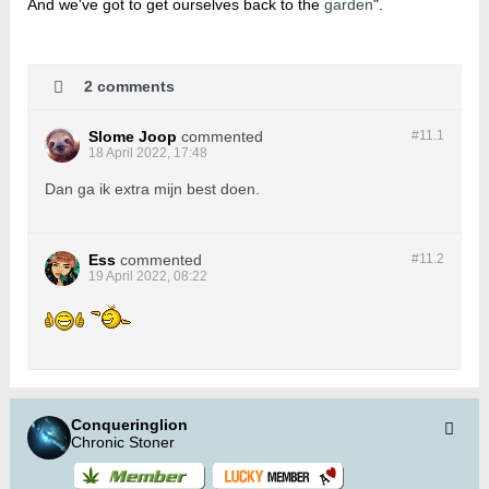
And we've got to get ourselves back to the
garden
".
2 comments
Slome Joop
commented
#11.
1
18 April 2022, 17:48
Dan ga ik extra mijn best doen.
Ess
commented
#11.
2
19 April 2022, 08:22
Conqueringlion
Chronic Stoner