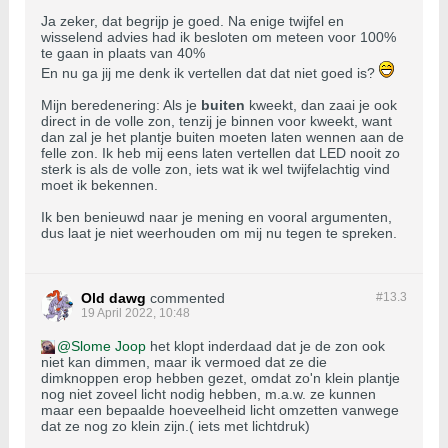
Ja zeker, dat begrijp je goed. Na enige twijfel en
wisselend advies had ik besloten om meteen voor 100%
te gaan in plaats van 40%
En nu ga jij me denk ik vertellen dat dat niet goed is?
Mijn beredenering: Als je
buiten
kweekt, dan zaai je ook
direct in de volle zon, tenzij je binnen voor kweekt, want
dan zal je het plantje buiten moeten laten wennen aan de
felle zon. Ik heb mij eens laten vertellen dat LED nooit zo
sterk is als de volle zon, iets wat ik wel twijfelachtig vind
moet ik bekennen.
Ik ben benieuwd naar je mening en vooral argumenten,
dus laat je niet weerhouden om mij nu tegen te spreken.
Old dawg
commented
#13.
3
19 April 2022, 10:48
Slome Joop
het klopt inderdaad dat je de zon ook
niet kan dimmen, maar ik vermoed dat ze die
dimknoppen erop hebben gezet, omdat zo'n klein plantje
nog niet zoveel licht nodig hebben, m.a.w. ze kunnen
maar een bepaalde hoeveelheid licht omzetten vanwege
dat ze nog zo klein zijn.( iets met lichtdruk)