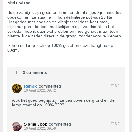
Mini update:
Beide zaadjes zijn goed ontkiemt en de plantjes zijn inmiddels
opgekomen, ze staan al in hun definitieve pot van 25 liter.
Het gedoe met hoesjes en vliesjes viel deze keer mee,
blijkbaar gaat dat toch makkelijker als je voorkiemt. In het
verleden heb ik daar wel problemen mee gehad, maar toen
plantte ik de zaden direct in de grond, zonder voor te kiemen.
Ik heb de lamp toch op 100% gezet en deze hangt nu op
60cm.
3 comments
Remco
commented
#13.
1
19 April 2022, 09:42
A'tik het goed begrijp zijn ze pas boven de grond en de
lamp staat al op 100% ????
Slome Joop
commented
#13.
2
19 April 2022, 09:58