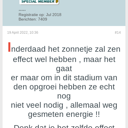
Registratie op:
Jul 2018
Berichten:
7409
19 April 2022, 10:36
#14
I
nderdaad het zonnetje zal zen
effect wel hebben , maar het
gaat
er maar om in dit stadium van
den opgroei hebben ze echt
nog
niet
veel nodig , allemaal weg
gesmeten energie !!
Denk dat je het zelfde effect