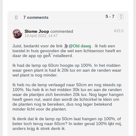
5 - 7
7 comments
Slome Joop
commented
#15.
5
19 April 2022, 14:47
Juist, bedankt voor de link
Old dawg
. Ik heb een
toestel in huis gevonden die wel een lichtsensor heeft en
daar de app op geÃ¯nstalleerd.
Ik had de lamp op 60cm hoogte op 100%. In het midden
waar geen plant is had ik 20k lux en aan de randen waar
wel plant is nog minder.
Ik heb nu de lamp verlaagd naar 50cm en nog steeds op
100%. Nu heb ik in het midden 30k lux en aan de randen
waar de plantjes zich bevinden 20k lux. Nog lager hangen
heeft geen nut, want dan wordt de lichtcirkel te klein om
de planten nog te bereiken, dus nog lager betekend
minder licht voor de planten.
Ik denk dat ik de lamp op 50cm laat hangen op 100%, of
beter toch terug naar 60cm? In ieder geval 100% lijkt mij,
anders krijg ik strek denk ik.