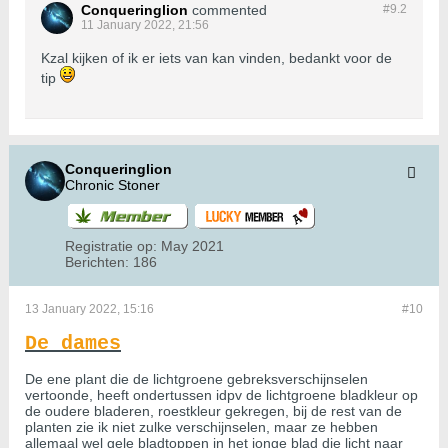
Conqueringlion
commented
#9.
2
11 January 2022, 21:56
Kzal kijken of ik er iets van kan vinden, bedankt voor de
tip
Conqueringlion
Chronic Stoner
Registratie op:
May 2021
Berichten:
186
13 January 2022, 15:16
#10
De dames
De ene plant die de lichtgroene gebreksverschijnselen
vertoonde, heeft ondertussen idpv de lichtgroene bladkleur op
de oudere bladeren, roestkleur gekregen, bij de rest van de
planten zie ik niet zulke verschijnselen, maar ze hebben
allemaal wel gele bladtoppen in het jonge blad die licht naar