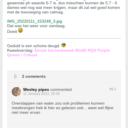
gewenste ph waarde 6-7 is. dus misschien kunnen de 5.7 - 6
dames wel nog wat meer krijgen, maar dit zal wel goed komen
met de toevoeging van calmag.
IMG_20220111_153248_3.jpg
Dat was het weer voor vandaag.
Doeiii
Geduld is een schone deugd.
Kweekverslag:
Eerste binnenkweek 80x80 RQS Purple
Queen / Critical
2 comments
Wesley pipes
commented
#9.
1
11 January 2022, 20:39
Overstappen van water zou ook problemen kunnen
meebrengen heb ik hier es gelezen ook... weet wel tfijne
niet meer ervan .