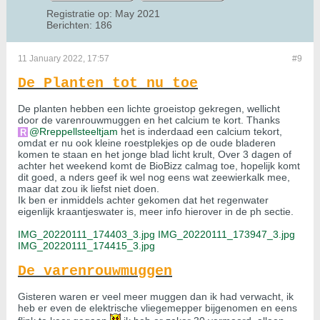
Registratie op:
May 2021
Berichten:
186
11 January 2022, 17:57
#9
De Planten tot nu toe
De planten hebben een lichte groeistop gekregen, wellicht
door de varenrouwmuggen en het calcium te kort. Thanks
Rreppellsteeltjam
het is inderdaad een calcium tekort,
omdat er nu ook kleine roestplekjes op de oude bladeren
komen te staan en het jonge blad licht krult, Over 3 dagen of
achter het weekend komt de BioBizz calmag toe, hopelijk komt
dit goed, a nders geef ik wel nog eens wat zeewierkalk mee,
maar dat zou ik liefst niet doen.
Ik ben er inmiddels achter gekomen dat het regenwater
eigenlijk kraantjeswater is, meer info hierover in de ph sectie.
IMG_20220111_174403_3.jpg
IMG_20220111_173947_3.jpg
IMG_20220111_174415_3.jpg
De varenrouwmuggen
Gisteren waren er veel meer muggen dan ik had verwacht, ik
heb er even de elektrische vliegemepper bijgenomen en eens