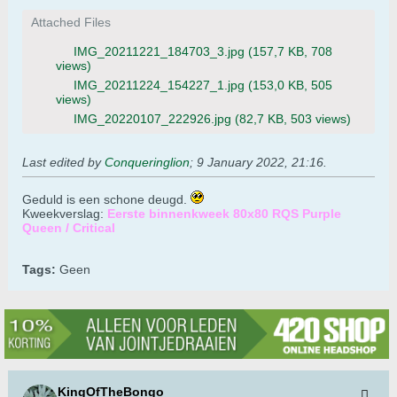
Attached Files
IMG_20211221_184703_3.jpg
(157,7 KB, 708
views)
IMG_20211224_154227_1.jpg
(153,0 KB, 505
views)
IMG_20220107_222926.jpg
(82,7 KB, 503 views)
Last edited by
Conqueringlion
;
9 January 2022, 21:16
.
Geduld is een schone deugd.
Kweekverslag:
Eerste binnenkweek 80x80 RQS Purple
Queen / Critical
Tags:
Geen
KingOfTheBongo