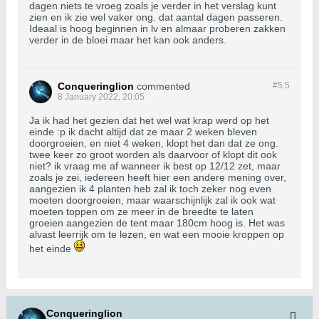
dagen niets te vroeg zoals je verder in het verslag kunt
zien en ik zie wel vaker ong. dat aantal dagen passeren.
Ideaal is hoog beginnen in lv en almaar proberen zakken
verder in de bloei maar het kan ook anders.
Conqueringlion
commented
#5.
5
8 January 2022, 20:05
Ja ik had het gezien dat het wel wat krap werd op het
einde :p ik dacht altijd dat ze maar 2 weken bleven
doorgroeien, en niet 4 weken, klopt het dan dat ze ong.
twee keer zo groot worden als daarvoor of klopt dit ook
niet? ik vraag me af wanneer ik best op 12/12 zet, maar
zoals je zei, iedereen heeft hier een andere mening over,
aangezien ik 4 planten heb zal ik toch zeker nog even
moeten doorgroeien, maar waarschijnlijk zal ik ook wat
moeten toppen om ze meer in de breedte te laten
groeien aangezien de tent maar 180cm hoog is. Het was
alvast leerrijk om te lezen, en wat een mooie kroppen op
het einde
Conqueringlion