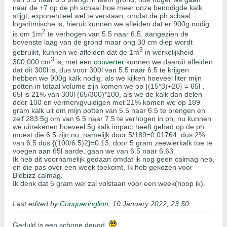
naar de +7 op de ph schaal hoe meer onze benodigde kalk
stijgt, exponentieel wel te verstaan, omdat de ph schaal
logaritmische is, hieruit kunnen we afleiden dat er 900g nodig
2
is om 1m
te verhogen van 5.5 naar 6.5, aangezien de
bovenste laag van de grond maar ong 30 cm diep wordt
3
gebruikt, kunnen we afleiden dat de 1m
in werkelijkheid
3
300,000 cm
is, met een
converter
kunnen we daaruit afleiden
dat dit 300l is, dus voor 300l van 5.5 naar 6.5 te krijgen
hebben we 900g kalk nodig. als we kijken hoeveel liter mijn
potten in totaal volume zijn komen we op {(15*3)+20} = 65l ,
65l is 21% van 300l (65/300)*100, als we de kalk dan delen
door 100 en vermenigvuldigen met 21% komen we op 189
gram kalk uit om mijn potten van 5.5 naar 6.5 te brengen en
zelf 283.5g om van 6.5 naar 7.5 te verhogen in ph, nu kunnen
we uitrekenen hoeveel 5g kalk impact heeft gehad op de ph
moest die 6.5 zijn nu, namelijk door 5/189=0.01764, dus 2%
van 6.5 dus {(100/6.5)2}=0.13, door 5 gram zeewierkalk toe te
voegen aan 65l aarde, gaan we van 6.5 naar 6.63.
Ik heb dit voornamelijk gedaan omdat ik nog geen calmag heb,
en die pas over een week toekomt, Ik heb gekozen voor
Biobizz calmag.
Ik denk dat 5 gram wel zal volstaan voor een week(hoop ik).
Last edited by
Conqueringlion
;
10 January 2022, 23:50
.
Geduld is een schone deugd.