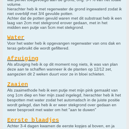
volume.
hierachter heb ik met regenwater de grond ingewaterd zodat ik
niet overblijf met 3/4 gevulde potten.
Achter dat de potten gevuld waren met dit substraat heb ik een
laag van 2cm met stekgrond erover gedaan, met in het
midden een putje van 5cm met stekgrond.
Water
Voor het water heb ik opgevangen regenwater van ons dak en
teras gebruikt die wordt gefiltered.
Afzuiging
Als afzuiging heb ik op dit moment nog niets, ik was van plan
deze aan te schaffen wanneer ik de planten op 12/12 zet,
aangezien dit 2 weken duurt voor ze in bloei schieten.
Zaaien
Als zaaimethode heb ik een putje met mijn pink gemaakt van
ong 1cm diep en hier mijn zaad ingelegd, hierachter heb ik het
bespotten met water zodat het automatisch in de juiste positie
wordt gelegd, dan heb ik er weer stekgrond over gedaan en
weer besproeit met water om het "aan te duwen"
Eerste blaadjes
Achter 3-4 dagen kwamen de eerste kopjes al boven, en ja