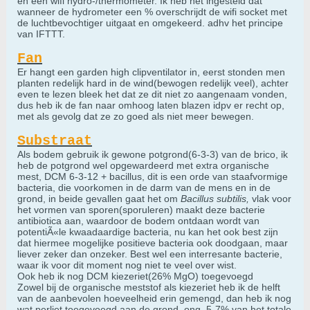
en een wifi hydro-/thermometer. Ik heb het ingesteld dat
wanneer de hydrometer een % overschrijdt de wifi socket met
de luchtbevochtiger uitgaat en omgekeerd. adhv het principe
van IFTTT.
Fan
Er hangt een garden high clipventilator in, eerst stonden men
planten redelijk hard in de wind(bewogen redelijk veel), achter
even te lezen bleek het dat ze dit niet zo aangenaam vonden,
dus heb ik de fan naar omhoog laten blazen idpv er recht op,
met als gevolg dat ze zo goed als niet meer bewegen.
Substraat
Als bodem gebruik ik gewone potgrond(6-3-3) van de brico, ik
heb de potgrond wel opgewardeerd met extra organische
mest, DCM 6-3-12 + bacillus, dit is een orde van staafvormige
bacteria, die voorkomen in de darm van de mens en in de
grond, in beide gevallen gaat het om
Bacillus subtilis,
vlak voor
het vormen van sporen(sporuleren) maakt deze bacterie
antibiotica aan, waardoor de bodem ontdaan wordt van
potentiÃ«le kwaadaardige bacteria, nu kan het ook best zijn
dat hiermee mogelijke positieve bacteria ook doodgaan, maar
liever zeker dan onzeker. Best wel een interresante bacterie,
waar ik voor dit moment nog niet te veel over wist.
Ook heb ik nog DCM kiezeriet(26% MgO) toegevoegd
Zowel bij de organische meststof als kiezeriet heb ik de helft
van de aanbevolen hoeveelheid erin gemengd, dan heb ik nog
wat perliet toegevoegd aan de grond, ong. 5-7% van het totale