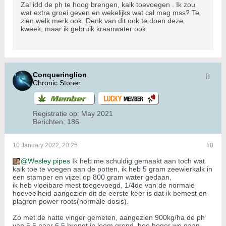
Zal idd de ph te hoog brengen, kalk toevoegen . Ik zou
wat extra groei geven en wekelijks wat cal mag mss? Te
zien welk merk ook. Denk van dit ook te doen deze
kweek, maar ik gebruik kraanwater ook.
Conqueringlion
Chronic Stoner
Registratie op:
May 2021
Berichten:
186
10 January 2022, 20:25
#8
Wesley pipes
Ik heb me schuldig gemaakt aan toch wat
kalk toe te voegen aan de potten, ik heb 5 gram zeewierkalk in
een stamper en vijzel op 800 gram water gedaan,
ik heb vloeibare mest toegevoegd, 1/4de van de normale
hoeveelheid aangezien dit de eerste keer is dat ik bemest en
plagron power roots(normale dosis).
Zo met de natte vinger gemeten, aangezien 900kg/ha de ph
van 5.5 naar 6.5 brengt in leem grond, hoe hoger we gaan