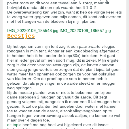
power roots en dit voor een teveel aan N zorgt, maar dit
betwijfel ik omdat dit een npk waarde heeft 1-0-2.
De overbewatering kan wel zijn, want ik heb de vorige keer iets
te vroeg water gegeven aan mijn dames, dit komt ook overeen
met het hangen van de bladeren bij mijn planten.
IMG_20220109_185548.jpg
IMG_20220109_185557.jpg
Beestjes
Bij het openen van mijn tent zag ik een paar zwarte vliegjes
rondgaan in mijn tent. Achter er een koudbloeding afgemaakt
te hebben heb ik het onder de loep(30x) bekeken. Het gaat
hier in ieder geval om een soort mug, dit is zeker. MIjn ergste
zorg is dat deze varenrouwmuggen zijn, de larven daarvan
eten graag jonge wortels en zorgen dat de plant bijna tot geen
water meer kan opnemen ook zorgen ze voor het opkrullen
van bladeren. Om de proef op de som te nemen heb ik
gelezen dat als je je vinger in de aarde steekt en er muggen
weg springen.
Bij de meeste planten was er niets te bekennen en bij een
dame sprongen 2 muggen op vanuit de aarde. Dit zegt
genoeg volgens mij, aangezien ik maar een 6 tal muggen heb
gezien. Ik zal de planten behandelen door water met kaneel
toe te voegen aan de aarde, alsook vliegvangplaten op te
hangen tegen varenrouwmug alsook aaltjes, nu komen ze wel
maar over 4 dagen toe.
dit topic
heeft me nog heel wat bijgeleerd over dit insect.