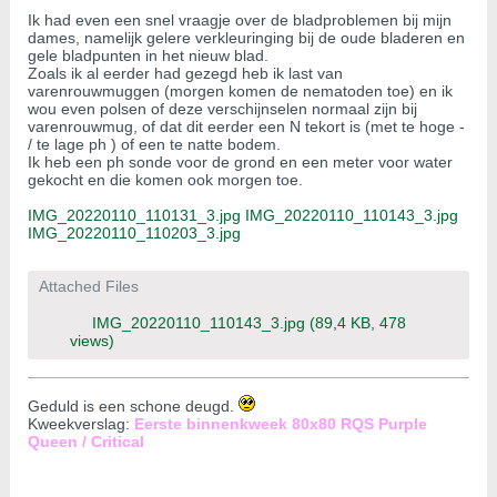
Ik had even een snel vraagje over de bladproblemen bij mijn
dames, namelijk gelere verkleuringing bij de oude bladeren en
gele bladpunten in het nieuw blad.
Zoals ik al eerder had gezegd heb ik last van
varenrouwmuggen (morgen komen de nematoden toe) en ik
wou even polsen of deze verschijnselen normaal zijn bij
varenrouwmug, of dat dit eerder een N tekort is (met te hoge -
/ te lage ph ) of een te natte bodem.
Ik heb een ph sonde voor de grond en een meter voor water
gekocht en die komen ook morgen toe.
IMG_20220110_110131_3.jpg
IMG_20220110_110143_3.jpg
IMG_20220110_110203_3.jpg
Attached Files
IMG_20220110_110143_3.jpg
(89,4 KB, 478
views)
Geduld is een schone deugd.
Kweekverslag:
Eerste binnenkweek 80x80 RQS Purple
Queen / Critical