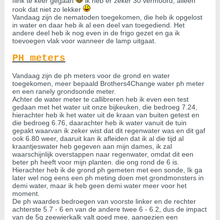
flink te keer gegaan
ik heb er zeker 30 vermoord, alleen
rook dat niet zo lekker
Vandaag zijn de nematoden toegekomen, die heb ik opgelost
in water en daar heb ik al een deel van toegediend. Het
andere deel heb ik nog even in de frigo gezet en ga ik
toevoegen vlak voor wanneer de lamp uitgaat.
PH meters
Vandaag zijn de ph meters voor de grond en water
toegekomen, meer bepaald Brothers4Change water ph meter
en een ranely grondsonde meter.
Achter de water meter te callibreren heb ik even een test
gedaan met het water uit onze bijkeuken, die bedroeg 7.24,
hierachter heb ik het water uit de kraan van buiten getest en
die bedroeg 6.76, daarachter heb ik water vanuit de tuin
gepakt waarvan ik zeker wist dat dit regenwater was en dit gaf
ook 6.80 weer, daaruit kan ik afleiden dat ik al die tijd al
kraantjeswater heb gegeven aan mijn dames, ik zal
waarschijnlijk overstappen naar regenwater, omdat dit een
beter ph heeft voor mijn planten. die ong rond de 6 is.
Hierachter heb ik de grond ph gemeten met een sonde, Ik ga
later wel nog eens een ph meting doen met grondmonsters in
demi water, maar ik heb geen demi water meer voor het
moment.
De ph waardes bedroegen van voorste linker en de rechter
achterste 5.7 - 6 en van de andere twee 6 - 6.2, dus de impact
van de 5g zeewierkalk valt goed mee, aangezien een