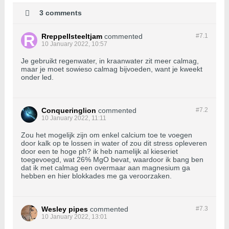
3 comments
Rreppellsteeltjam
commented
#7.
1
10 January 2022, 10:57
Je gebruikt regenwater, in kraanwater zit meer calmag,
maar je moet sowieso calmag bijvoeden, want je kweekt
onder led.
Conqueringlion
commented
#7.
2
10 January 2022, 11:11
Zou het mogelijk zijn om enkel calcium toe te voegen
door kalk op te lossen in water of zou dit stress opleveren
door een te hoge ph? ik heb namelijk al kieseriet
toegevoegd, wat 26% MgO bevat, waardoor ik bang ben
dat ik met calmag een overmaar aan magnesium ga
hebben en hier blokkades me ga veroorzaken.
Wesley pipes
commented
#7.
3
10 January 2022, 13:01