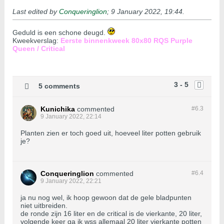
Last edited by
Conqueringlion
;
9 January 2022, 19:44
.
Geduld is een schone deugd.
Kweekverslag:
Eerste binnenkweek 80x80 RQS Purple
Queen / Critical
3 - 5
5 comments
Kunichika
commented
#6.
3
9 January 2022, 22:14
Planten zien er toch goed uit, hoeveel liter potten gebruik
je?
Conqueringlion
commented
#6.
4
9 January 2022, 22:21
ja nu nog wel, ik hoop gewoon dat de gele bladpunten
niet uitbreiden.
de ronde zijn 16 liter en de critical is de vierkante, 20 liter,
volgende keer ga ik wss allemaal 20 liter vierkante potten