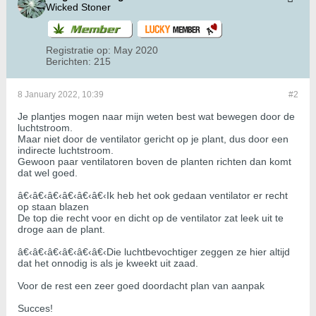
Wicked Stoner
Registratie op:
May 2020
Berichten:
215
8 January 2022, 10:39
#2
Je plantjes mogen naar mijn weten best wat bewegen door de
luchtstroom.
Maar niet door de ventilator gericht op je plant, dus door een
indirecte luchtstroom.
Gewoon paar ventilatoren boven de planten richten dan komt
dat wel goed.
â€‹â€‹â€‹â€‹â€‹â€‹Ik heb het ook gedaan ventilator er recht
op staan blazen
De top die recht voor en dicht op de ventilator zat leek uit te
droge aan de plant.
â€‹â€‹â€‹â€‹â€‹â€‹Die luchtbevochtiger zeggen ze hier altijd
dat het onnodig is als je kweekt uit zaad.
Voor de rest een zeer goed doordacht plan van aanpak
Succes!