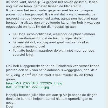
de hoge kant, namelijk 24 graden net boven de lamp. ik heb
nog niet de temp. gemeten tussen de bladeren in.
Ik heb voor het eerst water gegeven met hieraan plagron
power roots toegevoegd. Ik zie wel dat ik wat overmatig ben
geweest met de hoeveelheid water, aangezien het blad naar
beneden kruilt als een omgekeerde kano, hier heb ik wat over
opgezocht en het blijkt dat dit meestal ligt aan
Te Hoge luchtvochtigheid, waardoor de plant nietmeer
kan verdampen omdat de huidmondjes sluiten
Te veel stikstof, wat gepaard gaat met een donker
groen glimmend blad
Te natte bodem, waardoor de plant niet meer genoeg
zuurstof krijgt
Ook heb ik opgemerkt dat er op 2 bladeren van verschillende
planten een stuk van het bladmoes is weggegaan, een klein
2
stuk, ong. 2 cm
van het blad is veel minder dik en lichter
groen.
InkedIMG_20220107_222926_LI.jpg
IMG_20220107_222938.jpg
Hopelijk hebben jullie hier wat aan :p Als je bepaalde dingen
denkt die kunnen helpen, aarzel niet om opmerkingen te
geven!
Doei