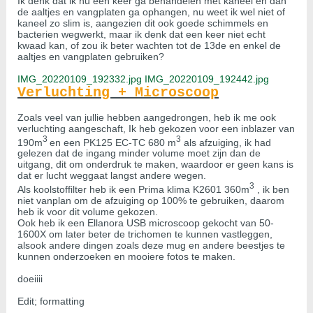
Ik denk dat ik nu een keer ga behandelen met kaneel en dan
de aaltjes en vangplaten ga ophangen, nu weet ik wel niet of
kaneel zo slim is, aangezien dit ook goede schimmels en
bacterien wegwerkt, maar ik denk dat een keer niet echt
kwaad kan, of zou ik beter wachten tot de 13de en enkel de
aaltjes en vangplaten gebruiken?
IMG_20220109_192332.jpg
IMG_20220109_192442.jpg
Verluchting + Microscoop
Zoals veel van jullie hebben aangedrongen, heb ik me ook
verluchting aangeschaft, Ik heb gekozen voor een inblazer van
3
3
190m
en een PK125 EC-TC 680 m
als afzuiging, ik had
gelezen dat de ingang minder volume moet zijn dan de
uitgang, dit om onderdruk te maken, waardoor er geen kans is
dat er lucht weggaat langst andere wegen.
3
Als koolstoffilter heb ik een Prima klima K2601 360m
, ik ben
niet vanplan om de afzuiging op 100% te gebruiken, daarom
heb ik voor dit volume gekozen.
Ook heb ik een Ellanora USB microscoop gekocht van 50-
1600X om later beter de trichomen te kunnen vastleggen,
alsook andere dingen zoals deze mug en andere beestjes te
kunnen onderzoeken en mooiere fotos te maken.
doeiiii
Edit; formatting