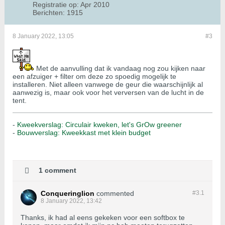
Registratie op:
Apr 2010
Berichten:
1915
8 January 2022, 13:05
#3
Met de aanvulling dat ik vandaag nog zou kijken naar
een afzuiger + filter om deze zo spoedig mogelijk te
installeren. Niet alleen vanwege de geur die waarschijnlijk al
aanwezig is, maar ook voor het verversen van de lucht in de
tent.
-
Kweekverslag: Circulair kweken, let's GrOw greener
-
Bouwverslag: Kweekkast met klein budget
1 comment
Conqueringlion
commented
#3.
1
8 January 2022, 13:42
Thanks, ik had al eens gekeken voor een softbox te