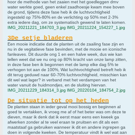
hoor de methode van het zaaien met het goedleggen dmv
water werkte goed, geen enkel zaadhoesje kwam mee boven
de grond, tijdens deze fase heb ik de luchtvochtigheid
ingesteld op 75%-80% en de verlichting op 50% met 2-3%
extra iedere dag, om ze systematisch gewend te laten komen.
IMG_20211221_184703_3.jpg
IMG_20211224_154227_1.jpg
3De setje bladeren
Een mooie indicatie dat de planten uit de zaailing fase zijn en
nu in de vegitatieve fase bevinden, met de mooie en iconische
fanleaves. Dit duurde ong 1 en een halve week, dus wie kan
tellen weet dat we nu ong op 80% kracht van onze lamp zitten,
in deze fase ben ik begonnen met de lamp elke dag 5% te
verhogen tot aan de 100%, Wat luchtvochtigheid betreft heb ik
dit terug geduwd naar 60-70% luchtvochtigheid, misschien kan
dit wel wat lager? in verband met het verdampen van het
water vanuit de huidmondjes, en de sluiting hiervan.
IMG_20211229_184314_3.jpg
IMG_20220104_184754_2.jpg
De situatie tot op het heden
De planten staan in ieder geval mooi bossig en beginnen al
goed te vertakken, ik vroeg me af of het beter was om deze te
dieven, maar ik denk dat ik eerst maar eens een kweek ga
afwerken zonder al te veel eraan te pruitsen en dit als een
maatstaaf ga gebruiken wanneer ik dit en andere ingrepen ga
doen in volgende kweken. De temperatuur vindt ik wel wat aan