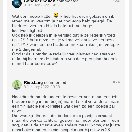
Conqueringlion
commented
#5.
3
8 January 2022, 19:17
Wat een mooie katten
ik heb het even gelezen en ik
vroeg me af waarom je het hooi erop hebt gelegd. De
bladeren zien er idd iets beter uit met hoge
luchtvochtigheid.
Ook heb ik gelezen in je verslag dat je ze redelijk vroeg
op 12/12 hebt gezet, en je vriend zei dat je ze het beste
op 12/12 wanneer de bladeren mekaar raken, nu vroeg ik
me 2 dingen af,
Omdat dit is omdat je redelijk veel planten had staan en
ofdat hij hiermee de bladeren van de eigen plant bedoeld
of met haar buurvrouw?
Rietslang
commented
#5.
4
8 January 2022, 19:38
Hooi diende om de bodem te beschermen (staat een iets
bredere uitleg in het begin) maar dat zal veranderen naar
een fijn laagje kleikorreltjes wat geen zo een boeltje zal
geven.
Dat was zijn theorie, die bedoelde de plantjes ernaast
maar die werkte achteraf gezien met meer planten in een
sog, dan is de situatie even anders maar i know, dat juiste
omschakelmoment is niet simpel maar bij mij was 23