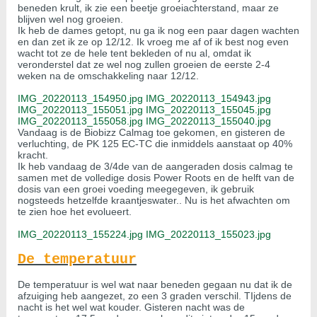
beneden krult, ik zie een beetje groeiachterstand, maar ze
blijven wel nog groeien.
Ik heb de dames getopt, nu ga ik nog een paar dagen wachten
en dan zet ik ze op 12/12. Ik vroeg me af of ik best nog even
wacht tot ze de hele tent bekleden of nu al, omdat ik
veronderstel dat ze wel nog zullen groeien de eerste 2-4
weken na de omschakkeling naar 12/12.
IMG_20220113_154950.jpg
IMG_20220113_154943.jpg
IMG_20220113_155051.jpg
IMG_20220113_155045.jpg
IMG_20220113_155058.jpg
IMG_20220113_155040.jpg
Vandaag is de Biobizz Calmag toe gekomen, en gisteren de
verluchting, de PK 125 EC-TC die inmiddels aanstaat op 40%
kracht.
Ik heb vandaag de 3/4de van de aangeraden dosis calmag te
samen met de volledige dosis Power Roots en de helft van de
dosis van een groei voeding meegegeven, ik gebruik
nogsteeds hetzelfde kraantjeswater.. Nu is het afwachten om
te zien hoe het evolueert.
IMG_20220113_155224.jpg
IMG_20220113_155023.jpg
De temperatuur
De temperatuur is wel wat naar beneden gegaan nu dat ik de
afzuiging heb aangezet, zo een 3 graden verschil. TIjdens de
nacht is het wel wat kouder. Gisteren nacht was de