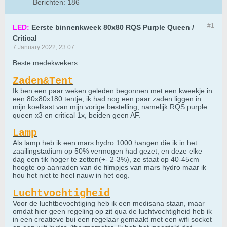
Berichten:
186
#1
LED:
Eerste binnenkweek 80x80 RQS Purple Queen /
Critical
7 January 2022, 23:07
Beste medekwekers
Zaden&Tent
Ik ben een paar weken geleden begonnen met een kweekje in
een 80x80x180 tentje, ik had nog een paar zaden liggen in
mijn koelkast van mijn vorige bestelling, namelijk RQS purple
queen x3 en critical 1x, beiden geen AF.
Lamp
Als lamp heb ik een mars hydro 1000 hangen die ik in het
zaailingstadium op 50% vermogen had gezet, en deze elke
dag een tik hoger te zetten(+- 2-3%), ze staat op 40-45cm
hoogte op aanraden van de filmpjes van mars hydro maar ik
hou het niet te heel nauw in het oog.
Luchtvochtigheid
Voor de luchtbevochtiging heb ik een medisana staan, maar
omdat hier geen regeling op zit qua de luchtvochtigheid heb ik
in een creatieve bui een regelaar gemaakt met een wifi socket