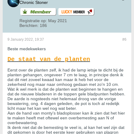
Chronic Stoner
Registratie op:
May 2021
Berichten:
186
9 January 2022, 19:37
#6
Beste medekwekers
De staat van de planten
Eerst over de planten zelf, ik had de lamp ietsje te dicht bij de
planten gehangen, ongeveer 7 cm te laag, in principe denk ik
dat dit niet zoveel kwaad kan maar ik heb het voor de
zekerheid nog maar naar omhoog gedaan met zo'n 10 cm.
Wat ik wel merk is dat de planten wat beginnen te hangen en
dat de nieuwe bladeren in de toppen gele bladpunten hebben.
De aarde is nogsteeds niet helemaal droog van de vorige
bewatering, ong. 4 dagen geleden, de pot is toch al redelijk
licht maar het kan wel nog wat beter.
Aan de hand van monty's bladoplosser kan ik zien dat het hier
te maken heeft met oftewel een overbemesting aan N of
overbewatering.
Ik denk niet dat de bemesting te veel is, al kan het wel zijn dat
dit gekomen is door het eerste keer gebruiken van plagron