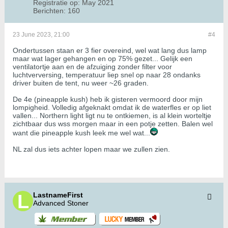
Registratie op:
May 2021
Berichten:
160
23 June 2023, 21:00
#4
Ondertussen staan er 3 fier overeind, wel wat lang dus lamp
maar wat lager gehangen en op 75% gezet... Gelijk een
ventilatortje aan en de afzuiging zonder filter voor
luchtverversing, temperatuur liep snel op naar 28 ondanks
driver buiten de tent, nu weer ~26 graden.
De 4e (pineapple kush) heb ik gisteren vermoord door mijn
lompigheid. Volledig afgeknakt omdat ik de waterfles er op liet
vallen... Northern light ligt nu te ontkiemen, is al klein worteltje
zichtbaar dus wss morgen maar in een potje zetten. Balen wel
want die pineapple kush leek me wel wat...
NL zal dus iets achter lopen maar we zullen zien.
LastnameFirst
Advanced Stoner