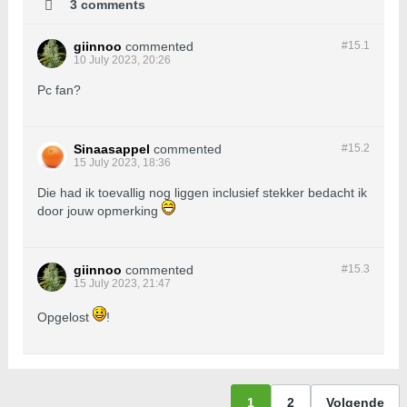
3 comments
giinnoo
commented
#15.
1
10 July 2023, 20:26
Pc fan?
Sinaasappel
commented
#15.
2
15 July 2023, 18:36
Die had ik toevallig nog liggen inclusief stekker bedacht ik
door jouw opmerking
giinnoo
commented
#15.
3
15 July 2023, 21:47
Opgelost
!
1
2
Volgende