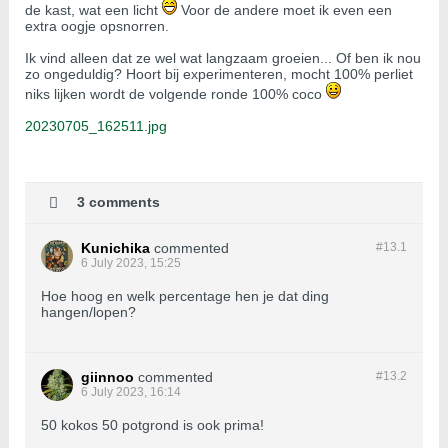
de kast, wat een licht
Voor de andere moet ik even een
extra oogje opsnorren.
Ik vind alleen dat ze wel wat langzaam groeien... Of ben ik nou
zo ongeduldig? Hoort bij experimenteren, mocht 100% perliet
niks lijken wordt de volgende ronde 100% coco
20230705_162511.jpg
3 comments
Kunichika
commented
#13.
1
6 July 2023, 15:25
Hoe hoog en welk percentage hen je dat ding
hangen/lopen?
giinnoo
commented
#13.
2
6 July 2023, 16:14
50 kokos 50 potgrond is ook prima!