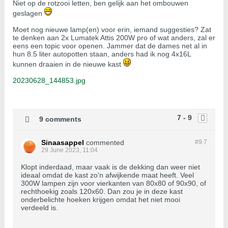
Niet op de rotzooi letten, ben gelijk aan het ombouwen
geslagen
Moet nog nieuwe lamp(en) voor erin, iemand suggesties? Zat
te denken aan 2x Lumatek Attis 200W pro of wat anders, zal er
eens een topic voor openen. Jammer dat de dames net al in
hun 8.5 liter autopotten staan, anders had ik nog 4x16L
kunnen draaien in de nieuwe kast
20230628_144853.jpg
7 - 9
9 comments
Sinaasappel
commented
#9.
7
29 June 2023, 11:04
Klopt inderdaad, maar vaak is de dekking dan weer niet
ideaal omdat de kast zo'n afwijkende maat heeft. Veel
300W lampen zijn voor vierkanten van 80x80 of 90x90, of
rechthoekig zoals 120x60. Dan zou je in deze kast
onderbelichte hoeken krijgen omdat het niet mooi
verdeeld is.