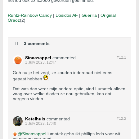
het idd ook 2x fc3000 geworden gedimmed.
Runtz-Rainbow Candy
|
Dosidos AF
|
Guerilla
|
Original
Oreoz
(2)
3 comments
Sinaasappel
commented
#12.
1
1 July 2023, 12:47
Goh nu je het zegt, ze zouden inderdaad niet eens
gepast hebben
.
Dat was dan weer mijn andere optie, vind Lumatek alleen
vaag over welke diodes ze nou gebruiken, kon dat
nergens vinden.
Ketelhuis
commented
#12.
2
1 July 2023, 17:40
Sinaasappel
lumatek gebruikt phillips leds voor wit
en osram voor rood.