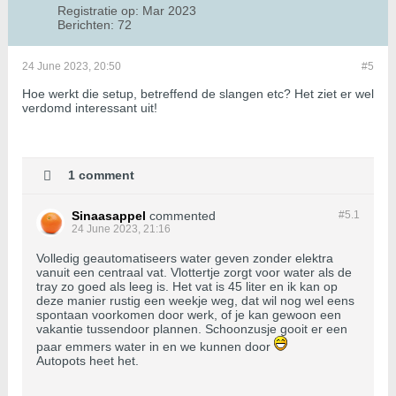
Registratie op:
Mar 2023
Berichten:
72
24 June 2023, 20:50
#5
Hoe werkt die setup, betreffend de slangen etc? Het ziet er wel
verdomd interessant uit!
1 comment
Sinaasappel
commented
#5.
1
24 June 2023, 21:16
Volledig geautomatiseers water geven zonder elektra
vanuit een centraal vat. Vlottertje zorgt voor water als de
tray zo goed als leeg is. Het vat is 45 liter en ik kan op
deze manier rustig een weekje weg, dat wil nog wel eens
spontaan voorkomen door werk, of je kan gewoon een
vakantie tussendoor plannen. Schoonzusje gooit er een
paar emmers water in en we kunnen door
Autopots heet het.