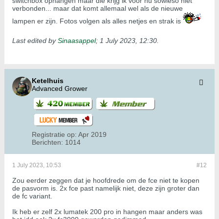
switchbox ophangen maar die krijg ik voor nu sowieso niet
verbonden... maar dat komt allemaal wel als de nieuwe
lampen er zijn. Fotos volgen als alles netjes en strak is
Last edited by
Sinaasappel
;
1 July 2023, 12:30
.
Ketelhuis
Advanced Grower
Registratie op:
Apr 2019
Berichten:
1014
1 July 2023, 10:53
#12
Zou eerder zeggen dat je hoofdrede om de fce niet te kopen
de pasvorm is. 2x fce past namelijk niet, deze zijn groter dan
de fc variant.
Ik heb er zelf 2x lumatek 200 pro in hangen maar anders was