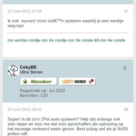
25 June 2023, 07:48
#7
ik ook. succes! mooi zoâ€™n systeem waarbij je een weekje
weg kan.
mn eerste rondje
mn 2e rondje
mn 3e ronde
â€‹
mn 4e ronde
CobyBE
Ultra Stoner
Registratie op:
Jul 2022
Berichten:
120
26 June 2023, 08:42
#8
Super! Is dit zo'n 1Pot auto systeem? Heb dat onlangs ook
zien staan en wou me dat mss aanschaffen als oplossing op
het eeuwige verkeerd water geven. Best prijzig wel als je 9x25l
potten wilt.