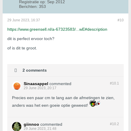
Registratie op:
Sep 2012
Berichten:
353
29 June 2023, 16:37
#10
https://www.greensell.nl/a-67323583/...wE#description
dit is perfect ervoor toch?
of is dit te groot.
2 comments
Sinaasappel
commented
#10.
1
29 June 2023, 20:17
Precies een paar cm te lang aan de afmetingen te zien,
anders was het een goeie optie geweest!
giinnoo
commented
#10.
2
29 June 2023, 21:48