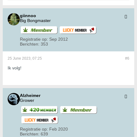
giinnoo
Big Bongmaster
Registratie op:
Sep 2012
Berichten:
353
25 June 2023, 07:25
#6
Ik volg!
Alzheimer
Grower
Registratie op:
Feb 2020
Berichten:
639