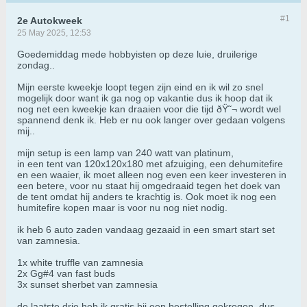
#1
2e Autokweek
25 May 2025, 12:53
Goedemiddag mede hobbyisten op deze luie, druilerige
zondag..
Mijn eerste kweekje loopt tegen zijn eind en ik wil zo snel
mogelijk door want ik ga nog op vakantie dus ik hoop dat ik
nog net een kweekje kan draaien voor die tijd ðŸ˜¬ wordt wel
spannend denk ik. Heb er nu ook langer over gedaan volgens
mij..
mijn setup is een lamp van 240 watt van platinum,
in een tent van 120x120x180 met afzuiging, een dehumitefire
en een waaier, ik moet alleen nog even een keer investeren in
een betere, voor nu staat hij omgedraaid tegen het doek van
de tent omdat hij anders te krachtig is. Ook moet ik nog een
humitefire kopen maar is voor nu nog niet nodig.
ik heb 6 auto zaden vandaag gezaaid in een smart start set
van zamnesia.
1x white truffle van zamnesia
2x Gg#4 van fast buds
3x sunset sherbet van zamnesia
de laatste drie heb ik gratis bij een bestelling gekregen, dus