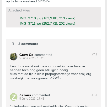
op tis bijna weekend ðŸ’ªðŸ»
Attached Files
IMG_3710.jpg
(182,9 KB, 213 views)
IMG_3711.jpg
(252,7 KB, 202 views)
2 comments
Grow Co
commented
#7.
1
5 June 2025, 15:20
Een doos werkt ook gewoon goed in deze fase ze
hebben toch nog geen afzuiging nodig.
Miss met de tijd n klein propagatortentje voor erbij erg
makkelijk met voorgroeien ðŸ‘ðŸ»
Zazaris
commented
#7.
2
5 June 2025, 17:43
Ja inderdaad zou wel makkelijk zijn. Komt ook op het