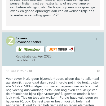
wensen lijstje naast een extra lamp of nieuwe lamp en
een betere afzuiging etc. Nu hopen op een voorspoedige
kweek en goede opbrengst dan kan dit wensenlijstje des
te sneller in vervulling gaan.. ðŸ˜
Zazaris
Advanced Stoner
Registratie op:
Apr 2025
Berichten:
71
10 June 2025, 19:01
#8
Voor zover ik zie geen bijzonderheden, alleen dat het allemaal
aanzienlijk trager gaat dan direct in grote pot in de tent.. gister
alle 5 totaal 500ml afgezuurd water gegeven van onderaf, net
nog vochtig dus vandaag niets.. dan nog even een kiekje van
de afbloeiende bijna rijpe vrouwtjesâ€¦ gewoon omdat ik het
leuk vind. Tips en tops zijn welkom. Purple haze valt tegen en
hyperion F1 ook. De rest zien er best mooi uit, helemaal
aangezien ik veel fouten heb gemaakt en tegen elementen