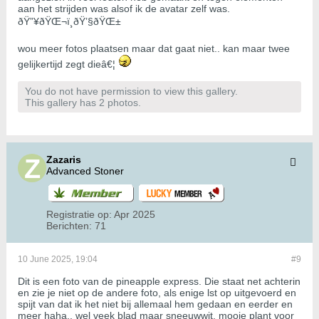
aan het strijden was alsof ik de avatar zelf was.
ðŸ”¥ðŸŒ¬ï¸ðŸ’§ðŸŒ±
wou meer fotos plaatsen maar dat gaat niet.. kan maar twee
gelijkertijd zegt dieâ€¦
You do not have permission to view this gallery.
This gallery has 2 photos.
Zazaris
Advanced Stoner
Registratie op:
Apr 2025
Berichten:
71
10 June 2025, 19:04
#9
Dit is een foto van de pineapple express. Die staat net achterin
en zie je niet op de andere foto, als enige lst op uitgevoerd en
spijt van dat ik het niet bij allemaal hem gedaan en eerder en
meer haha.. wel veek blad maar sneeuwwit, mooie plant voor