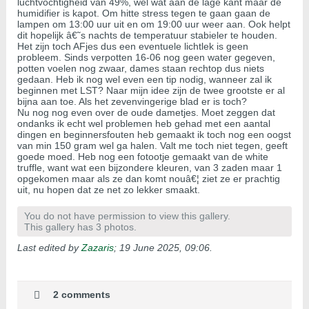
luchtvochtigheid van 49%, wel wat aan de lage kant maar de
humidifier is kapot. Om hitte stress tegen te gaan gaan de
lampen om 13:00 uur uit en om 19:00 uur weer aan. Ook helpt
dit hopelijk â€˜s nachts de temperatuur stabieler te houden.
Het zijn toch AFjes dus een eventuele lichtlek is geen
probleem. Sinds verpotten 16-06 nog geen water gegeven,
potten voelen nog zwaar, dames staan rechtop dus niets
gedaan. Heb ik nog wel even een tip nodig, wanneer zal ik
beginnen met LST? Naar mijn idee zijn de twee grootste er al
bijna aan toe. Als het zevenvingerige blad er is toch?
Nu nog nog even over de oude dametjes. Moet zeggen dat
ondanks ik echt wel problemen heb gehad met een aantal
dingen en beginnersfouten heb gemaakt ik toch nog een oogst
van min 150 gram wel ga halen. Valt me toch niet tegen, geeft
goede moed. Heb nog een fotootje gemaakt van de white
truffle, want wat een bijzondere kleuren, van 3 zaden maar 1
opgekomen maar als ze dan komt nouâ€¦ ziet ze er prachtig
uit, nu hopen dat ze net zo lekker smaakt.
You do not have permission to view this gallery.
This gallery has 3 photos.
Last edited by
Zazaris
;
19 June 2025, 09:06
.
2 comments