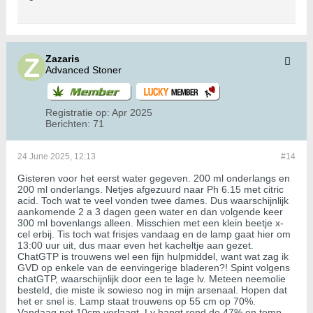
Zazaris
Advanced Stoner
Registratie op:
Apr 2025
Berichten:
71
24 June 2025, 12:13
#14
Gisteren voor het eerst water gegeven. 200 ml onderlangs en
200 ml onderlangs. Netjes afgezuurd naar Ph 6.15 met citric
acid. Toch wat te veel vonden twee dames. Dus waarschijnlijk
aankomende 2 a 3 dagen geen water en dan volgende keer
300 ml bovenlangs alleen. Misschien met een klein beetje x-
cel erbij. Tis toch wat frisjes vandaag en de lamp gaat hier om
13:00 uur uit, dus maar even het kacheltje aan gezet.
ChatGTP is trouwens wel een fijn hulpmiddel, want wat zag ik
GVD op enkele van de eenvingerige bladeren?! Spint volgens
chatGTP, waarschijnlijk door een te lage lv. Meteen neemolie
besteld, die miste ik sowieso nog in mijn arsenaal. Hopen dat
het er snel is. Lamp staat trouwens op 55 cm op 70%.
Vandaag net 10cm verlaagt. Lv hangt rond de 47% en temp