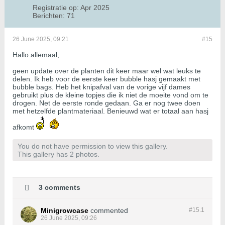
Registratie op:
Apr 2025
Berichten:
71
26 June 2025, 09:21
#15
Hallo allemaal,
geen update over de planten dit keer maar wel wat leuks te
delen. Ik heb voor de eerste keer bubble hasj gemaakt met
bubble bags. Heb het knipafval van de vorige vijf dames
gebruikt plus de kleine topjes die ik niet de moeite vond om te
drogen. Net de eerste ronde gedaan. Ga er nog twee doen
met hetzelfde plantmateriaal. Benieuwd wat er totaal aan hasj
afkomt
You do not have permission to view this gallery.
This gallery has 2 photos.
3 comments
Minigrowcase
commented
#15.
1
26 June 2025, 09:26