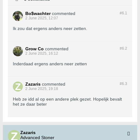
Bo$wachter
commented
#6.
1
2 June 2025, 12:07
Ik zou dat ergens anders neer zetten.
Grow Co
commented
#6.
2
2 June 2025, 16:12
Inderdaad ergens anders neer zetten
Zazaris
commented
#6.
3
2 June 2025, 19:18
Heb ze idd al op een andere plek gezet. Hopelijk bevalt
het ze daar beter
Zazaris
Advanced Stoner