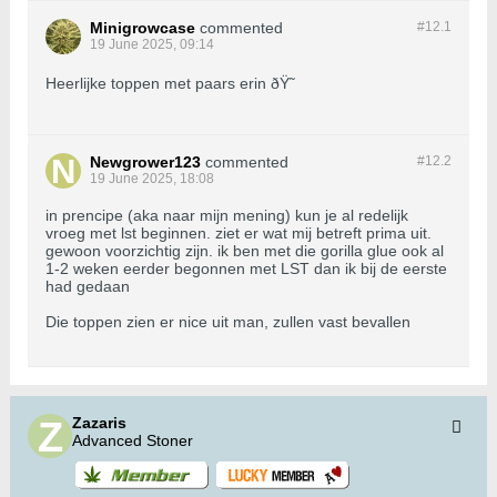
Minigrowcase
commented
#12.
1
19 June 2025, 09:14
Heerlijke toppen met paars erin ðŸ˜
Newgrower123
commented
#12.
2
19 June 2025, 18:08
in prencipe (aka naar mijn mening) kun je al redelijk
vroeg met lst beginnen. ziet er wat mij betreft prima uit.
gewoon voorzichtig zijn. ik ben met die gorilla glue ook al
1-2 weken eerder begonnen met LST dan ik bij de eerste
had gedaan
Die toppen zien er nice uit man, zullen vast bevallen
Zazaris
Advanced Stoner