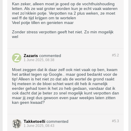
Kan zeker, alleen moet je goed op de vochthuishouding
letten. Als ze wat groter worden kun je echt vaak wateren
met zo'nklein potje. Verpotten na 2 plus weken, ze moet
wel ff de tijd krijgen om te wortelen
Veel potje tillen en genieten maar
Zonder stress verpotten geeft het niet. Zo min mogelijk
wel
Zazaris
commented
#5.
2
1 June 2025, 08:38
Moet zeggen dat ik daar zelf ook niet vaak op ben, kwam
het artikel tegen op Google.. maar goed bedankt voor de
tip! Alleen is het niet zo dat als de wortel de grond raakt
hij meteen in de bloei schiet want dit heb ik namelijk
eerder gehad toen ik het zo heb gedaan, vandaar dat ik
ook dacht dat je beter zo snel mogelijk kunt verpotten dan
maar jij zegt dus gewoon even paar weekjes laten zitten
kan geen kwaad?
Takketoelli
commented
#5.
3
1 June 2025, 08:43