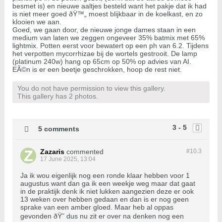
besmet is) en nieuwe aaltjes besteld want het pakje dat ik had
is niet meer goed ðŸ™„ moest blijkbaar in de koelkast, en zo
klooien we aan.
Goed, we gaan door, de nieuwe jonge dames staan in een
medium van laten we zeggen ongeveer 35% batmix met 65%
lightmix. Potten eerst voor bewatert op een ph van 6.2. Tijdens
het verpotten mycorrhizae bij de wortels gestrooit. De lamp
(platinum 240w) hang op 65cm op 50% op advies van AI.
EÃ©n is er een beetje geschrokken, hoop de rest niet.
You do not have permission to view this gallery.
This gallery has 2 photos.
3 - 5
5 comments
Zazaris
commented
#10.
3
17 June 2025, 13:04
Ja ik wou eigenlijk nog een ronde klaar hebben voor 1
augustus want dan ga ik een weekje weg maar dat gaat
in de praktijk denk ik niet lukken aangezien deze er ook
13 weken over hebben gedaan en dan is er nog geen
sprake van een amber gloed. Maar heb al oppas
gevonden ðŸ˜ dus nu zit er over na denken nog een