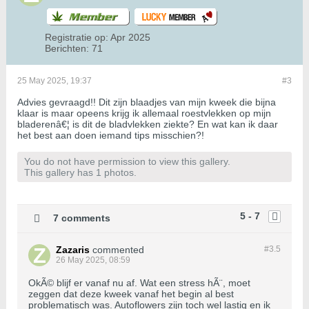
Registratie op:
Apr 2025
Berichten:
71
25 May 2025, 19:37
#3
Advies gevraagd!! Dit zijn blaadjes van mijn kweek die bijna
klaar is maar opeens krijg ik allemaal roestvlekken op mijn
bladerenâ€¦ is dit de bladvlekken ziekte? En wat kan ik daar
het best aan doen iemand tips misschien?!
You do not have permission to view this gallery.
This gallery has 1 photos.
5 - 7
7 comments
Zazaris
commented
#3.
5
26 May 2025, 08:59
OkÃ© blijf er vanaf nu af. Wat een stress hÃ¨, moet
zeggen dat deze kweek vanaf het begin al best
problematisch was. Autoflowers zijn toch wel lastig en ik