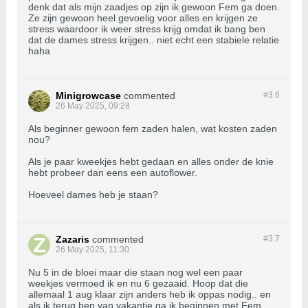
denk dat als mijn zaadjes op zijn ik gewoon Fem ga doen.
Ze zijn gewoon heel gevoelig voor alles en krijgen ze
stress waardoor ik weer stress krijg omdat ik bang ben
dat de dames stress krijgen.. niet echt een stabiele relatie
haha
Minigrowcase
commented
#3.
6
26 May 2025, 09:28
Als beginner gewoon fem zaden halen, wat kosten zaden
nou?
Als je paar kweekjes hebt gedaan en alles onder de knie
hebt probeer dan eens een autoflower.
Hoeveel dames heb je staan?
Zazaris
commented
#3.
7
26 May 2025, 11:30
Nu 5 in de bloei maar die staan nog wel een paar
weekjes vermoed ik en nu 6 gezaaid. Hoop dat die
allemaal 1 aug klaar zijn anders heb ik oppas nodig.. en
als ik terug ben van vakantie ga ik beginnen met Fem