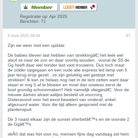
Registratie op:
Apr 2025
Berichten:
71
5 June 2025, 09:34
#7
Zijn we weer met een update:
De babies bleven last hebben van strekkingâ€¦ het leek wel
alsof ze naar de zon en daar voorbij wouden.. vooral de SS de
Gg heeft daar wel minder last vast trouwens. Dus toch maar
de zolder opgegaan en een oude alie express led lamp van 5
jaar terug erop gezet.. ze zijn gelukkig wel gestopt met
strekken! Ik kan ze helaas nog niet in de tent zetten want daar
staan er nog 5 af te bloeien en moet dan sowieso eerst de
boel grondig schoonmaken!! Heb namelijk vliegjesâ€¦. Voor de
nieuwe dames alvast aaltjes besteld uit voorzorg.
Gisteravond voor het eerst bewatert van onderaf, enkel
afgezuurd water. Voor die tijd alleen gesproeid met de
plantenspuit.
De 3 naast elkaar zijn de sunset sherbetâ€™s en de voorste 2
de Ggâ€™s
okÃ© dat was het voor nu, mensen fijne dag vandaag zet hem