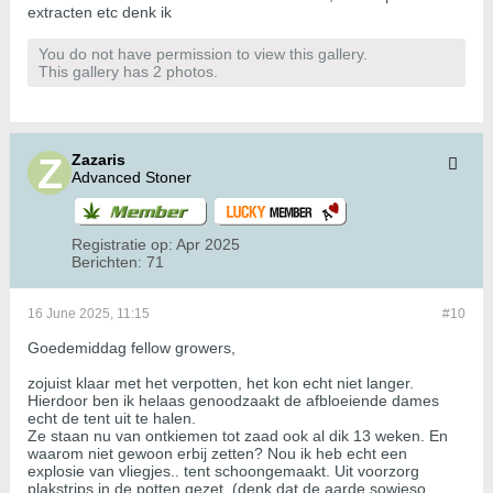
extracten etc denk ik
You do not have permission to view this gallery.
This gallery has 2 photos.
Zazaris
Advanced Stoner
Registratie op:
Apr 2025
Berichten:
71
16 June 2025, 11:15
#10
Goedemiddag fellow growers,
zojuist klaar met het verpotten, het kon echt niet langer.
Hierdoor ben ik helaas genoodzaakt de afbloeiende dames
echt de tent uit te halen.
Ze staan nu van ontkiemen tot zaad ook al dik 13 weken. En
waarom niet gewoon erbij zetten? Nou ik heb echt een
explosie van vliegjes.. tent schoongemaakt. Uit voorzorg
plakstrips in de potten gezet, (denk dat de aarde sowieso