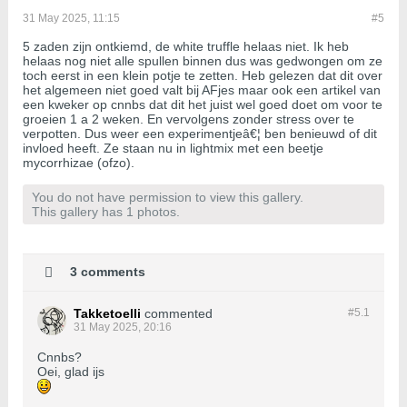
31 May 2025, 11:15
#5
5 zaden zijn ontkiemd, de white truffle helaas niet. Ik heb
helaas nog niet alle spullen binnen dus was gedwongen om ze
toch eerst in een klein potje te zetten. Heb gelezen dat dit over
het algemeen niet goed valt bij AFjes maar ook een artikel van
een kweker op cnnbs dat dit het juist wel goed doet om voor te
groeien 1 a 2 weken. En vervolgens zonder stress over te
verpotten. Dus weer een experimentjeâ€¦ ben benieuwd of dit
invloed heeft. Ze staan nu in lightmix met een beetje
mycorrhizae (ofzo).
You do not have permission to view this gallery.
This gallery has 1 photos.
3 comments
Takketoelli
commented
#5.
1
31 May 2025, 20:16
Cnnbs?
Oei, glad ijs