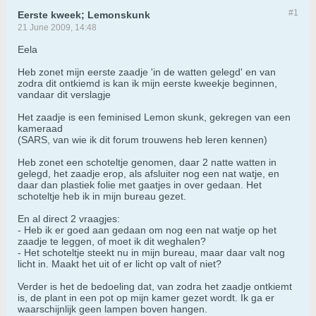
#1
Eerste kweek; Lemonskunk
21 June 2009, 14:48
Eela
Heb zonet mijn eerste zaadje 'in de watten gelegd' en van
zodra dit ontkiemd is kan ik mijn eerste kweekje beginnen,
vandaar dit verslagje
Het zaadje is een feminised Lemon skunk, gekregen van een
kameraad
(SARS, van wie ik dit forum trouwens heb leren kennen)
Heb zonet een schoteltje genomen, daar 2 natte watten in
gelegd, het zaadje erop, als afsluiter nog een nat watje, en
daar dan plastiek folie met gaatjes in over gedaan. Het
schoteltje heb ik in mijn bureau gezet.
En al direct 2 vraagjes:
- Heb ik er goed aan gedaan om nog een nat watje op het
zaadje te leggen, of moet ik dit weghalen?
- Het schoteltje steekt nu in mijn bureau, maar daar valt nog
licht in. Maakt het uit of er licht op valt of niet?
Verder is het de bedoeling dat, van zodra het zaadje ontkiemt
is, de plant in een pot op mijn kamer gezet wordt. Ik ga er
waarschijnlijk geen lampen boven hangen.