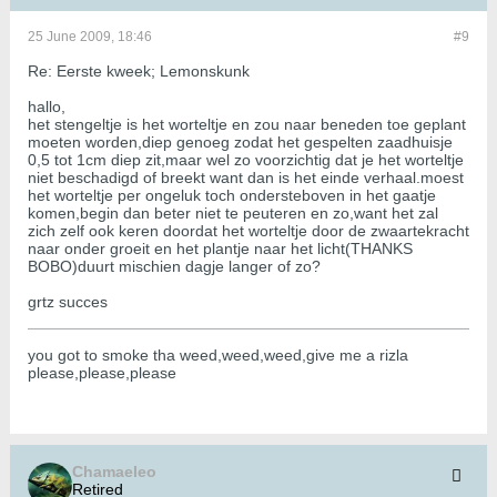
25 June 2009, 18:46
#9
Re: Eerste kweek; Lemonskunk
hallo,
het stengeltje is het worteltje en zou naar beneden toe geplant
moeten worden,diep genoeg zodat het gespelten zaadhuisje
0,5 tot 1cm diep zit,maar wel zo voorzichtig dat je het worteltje
niet beschadigd of breekt want dan is het einde verhaal.moest
het worteltje per ongeluk toch ondersteboven in het gaatje
komen,begin dan beter niet te peuteren en zo,want het zal
zich zelf ook keren doordat het worteltje door de zwaartekracht
naar onder groeit en het plantje naar het licht(THANKS
BOBO)duurt mischien dagje langer of zo?
grtz succes
you got to smoke tha weed,weed,weed,give me a rizla
please,please,please
Chamaeleo
Retired