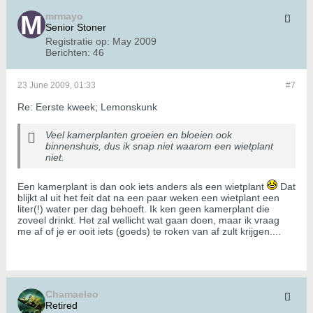
mrmayo
Senior Stoner
Registratie op:
May 2009
Berichten:
46
23 June 2009, 01:33
#7
Re: Eerste kweek; Lemonskunk
Veel kamerplanten groeien en bloeien ook
binnenshuis, dus ik snap niet waarom een wietplant
niet.
Een kamerplant is dan ook iets anders als een wietplant
Dat
blijkt al uit het feit dat na een paar weken een wietplant een
liter(!) water per dag behoeft. Ik ken geen kamerplant die
zoveel drinkt. Het zal wellicht wat gaan doen, maar ik vraag
me af of je er ooit iets (goeds) te roken van af zult krijgen....
Chamaeleo
Retired