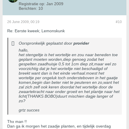
Registratie op:
Jan 2009
Berichten:
10
26 June 2009, 00:19
#10
Re: Eerste kweek; Lemonskunk
Oorspronkelijk geplaatst door
prorider
hallo,
het stengeltje is het worteltje en zou naar beneden toe
geplant moeten worden,diep genoeg zodat het
gespelten zaadhuisje 0,5 tot 1cm diep zit,maar wel zo
voorzichtig dat je het worteltje niet beschadigd of
breekt want dan is het einde verhaal.moest het
worteltje per ongeluk toch ondersteboven in het gaatje
komen,begin dan beter niet te peuteren en zo,want het
zal zich zelf ook keren doordat het worteltje door de
zwaartekracht naar onder groeit en het plantje naar het
licht(THANKS BOBO)duurt mischien dagje langer of
zo?
grtz succes
Thx man !!
Dan ga ik morgen het zaadje planten, en tijdelijk overdag