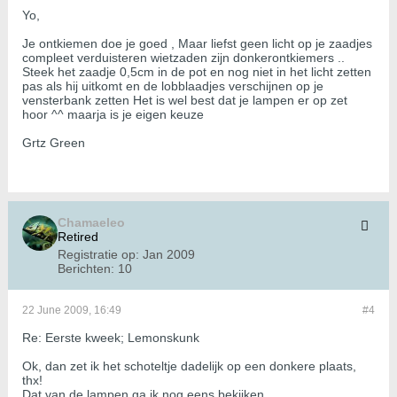
Yo,
Je ontkiemen doe je goed , Maar liefst geen licht op je zaadjes
compleet verduisteren wietzaden zijn donkerontkiemers ..
Steek het zaadje 0,5cm in de pot en nog niet in het licht zetten
pas als hij uitkomt en de lobblaadjes verschijnen op je
vensterbank zetten Het is wel best dat je lampen er op zet
hoor ^^ maarja is je eigen keuze
Grtz Green
Chamaeleo
Retired
Registratie op:
Jan 2009
Berichten:
10
22 June 2009, 16:49
#4
Re: Eerste kweek; Lemonskunk
Ok, dan zet ik het schoteltje dadelijk op een donkere plaats,
thx!
Dat van de lampen ga ik nog eens bekijken.