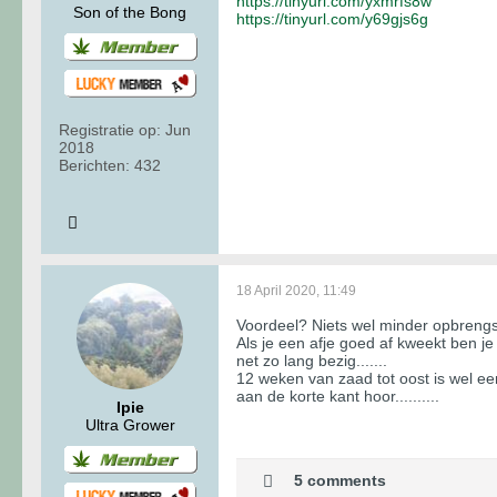
https://tinyurl.com/yxmrfs8w
Son of the Bong
https://tinyurl.com/y69gjs6g
Registratie op:
Jun
2018
Berichten:
432
18 April 2020, 11:49
Voordeel? Niets wel minder opbrengs
Als je een afje goed af kweekt ben je
net zo lang bezig.......
12 weken van zaad tot oost is wel ee
aan de korte kant hoor..........
Ipie
Ultra Grower
5 comments