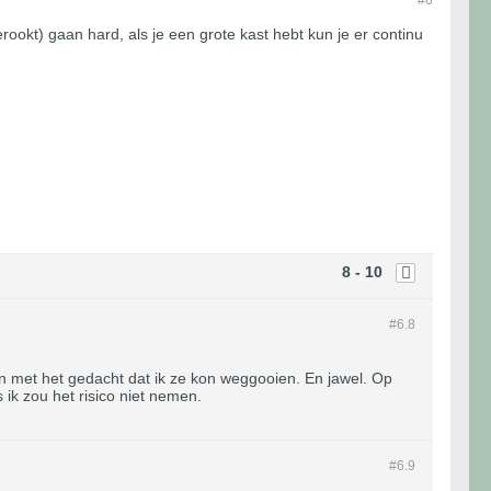
#6
okt) gaan hard, als je een grote kast hebt kun je er continu
8 - 10
#6.
8
en met het gedacht dat ik ze kon weggooien. En jawel. Op
ik zou het risico niet nemen.
#6.
9