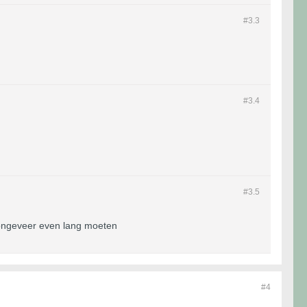
#3.
3
#3.
4
#3.
5
ie ongeveer even lang moeten
#4