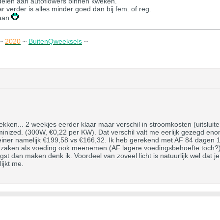
ordelen aan autoflowers binnen kweken.
aar verder is alles minder goed dan bij fem. of reg.
taan
~
2020
~
BuitenQweeksels
~
rekken... 2 weekjes eerder klaar maar verschil in stroomkosten (uitsluite
inized. (300W, €0,22 per KW). Dat verschil valt me eerlijk gezegd e
 kleiner namelijk €199,58 vs €166,32. Ik heb gerekend met AF 84 da
aken als voeding ook meenemen (AF lagere voedingsbehoefte toch?) dan
t dan maken denk ik. Voordeel van zoveel licht is natuurlijk wel dat je
lijkt me.