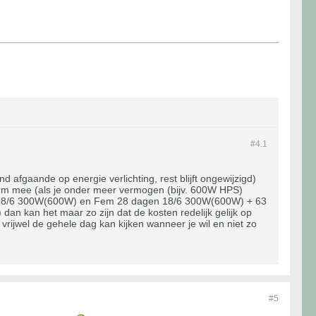
#4.
1
nd afgaande op energie verlichting, rest blijft ongewijzigd)
norm mee (als je onder meer vermogen (bijv. 600W HPS)
gen 18/6 300W(600W) en Fem 28 dagen 18/6 300W(600W) + 63
 kan het maar zo zijn dat de kosten redelijk gelijk op
 vrijwel de gehele dag kan kijken wanneer je wil en niet zo
#5