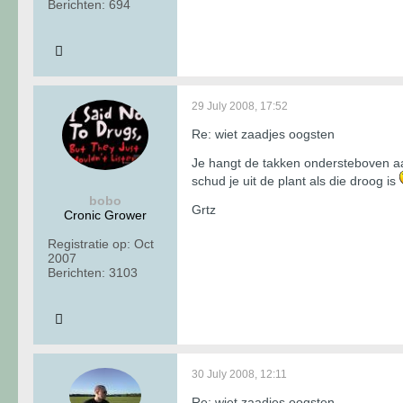
Berichten:
694
29 July 2008, 17:52
Re: wiet zaadjes oogsten
Je hangt de takken ondersteboven aan e
schud je uit de plant als die droog is
bobo
Grtz
Cronic Grower
Registratie op:
Oct
2007
Berichten:
3103
30 July 2008, 12:11
Re: wiet zaadjes oogsten