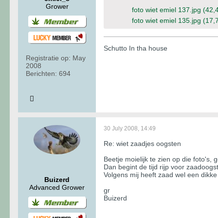
Grower
foto wiet emiel 137.jpg
(42,
foto wiet emiel 135.jpg
(17,
Schutto In tha house
Registratie op:
May
2008
Berichten:
694
30 July 2008, 14:49
Re: wiet zaadjes oogsten
Beetje moielijk te zien op die foto'
Dan begint de tijd rijp voor zaadoogs
Volgens mij heeft zaad wel een dikke
Buizerd
Advanced Grower
gr
Buizerd