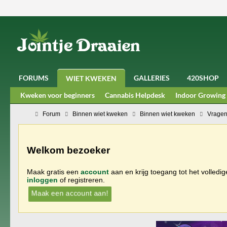
FORUMS
GALLERIES
420SHOP
WIET KWEKEN
Kweken voor beginners
Cannabis Helpdesk
Indoor Growing
Forum
Binnen wiet kweken
Binnen wiet kweken
Vragen
Welkom bezoeker
Maak gratis een
account
aan en krijg toegang tot het volledi
inloggen
of registreren.
Maak een account aan!