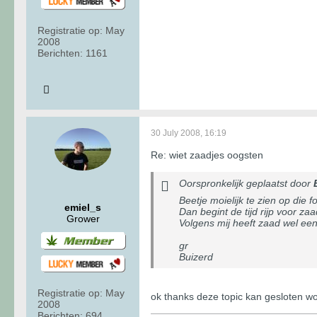
Registratie op:
May
2008
Berichten:
1161
30 July 2008, 16:19
Re: wiet zaadjes oogsten
Oorspronkelijk geplaatst door
Beetje moielijk te zien op die
emiel_s
Dan begint de tijd rijp voor za
Grower
Volgens mij heeft zaad wel een
gr
Buizerd
Registratie op:
May
ok thanks deze topic kan gesloten w
2008
Berichten:
694