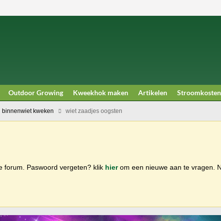
Outdoor Growing
Kweekhok maken
Artikelen
Stroomkosten
 binnenwiet kweken
wiet zaadjes oogsten
ge forum. Paswoord vergeten? klik
hier
om een nieuwe aan te vragen.