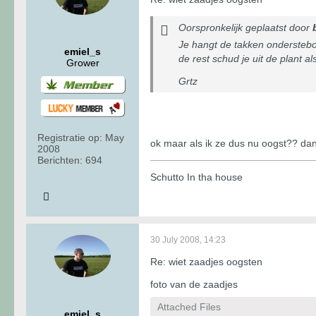
Oorspronkelijk geplaatst door
Je hangt de takken onderstebove
emiel_s
de rest schud je uit de plant al
Grower
Grtz
Registratie op:
May
ok maar als ik ze dus nu oogst?? dan
2008
Berichten:
694
Schutto In tha house
30 July 2008, 14:23
Re: wiet zaadjes oogsten
foto van de zaadjes
Attached Files
emiel_s