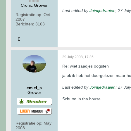
bobo
Cronic Grower
Last edited by
Jointjedraaien
;
27 Jul
Registratie op:
Oct
2007
Berichten:
3103
29 July 2008, 17:35
Re: wiet zaadjes oogsten
ja ok ik heb het doorgelezen maar ho
Last edited by
Jointjedraaien
;
27 Jul
emiel_s
Grower
Schutto In tha house
Registratie op:
May
2008