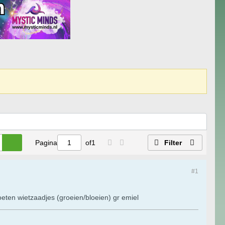
Pagina
of
1
Filter
#1
eten wietzaadjes (groeien/bloeien) gr emiel