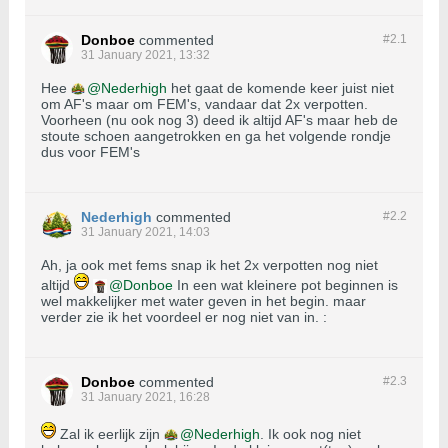
Donboe
commented
#2.
1
31 January 2021, 13:32
Hee
Nederhigh
het gaat de komende keer juist niet
om AF's maar om FEM's, vandaar dat 2x verpotten.
Voorheen (nu ook nog 3) deed ik altijd AF's maar heb de
stoute schoen aangetrokken en ga het volgende rondje
dus voor FEM's
Nederhigh
commented
#2.
2
31 January 2021, 14:03
Ah, ja ook met fems snap ik het 2x verpotten nog niet
altijd
Donboe
In een wat kleinere pot beginnen is
wel makkelijker met water geven in het begin. maar
verder zie ik het voordeel er nog niet van in. :
Donboe
commented
#2.
3
31 January 2021, 16:28
Zal ik eerlijk zijn
Nederhigh
. Ik ook nog niet