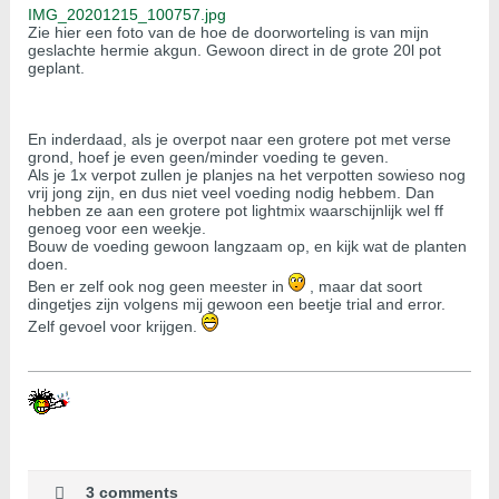
IMG_20201215_100757.jpg
Zie hier een foto van de hoe de doorworteling is van mijn
geslachte hermie akgun. Gewoon direct in de grote 20l pot
geplant.
En inderdaad, als je overpot naar een grotere pot met verse
grond, hoef je even geen/minder voeding te geven.
Als je 1x verpot zullen je planjes na het verpotten sowieso nog
vrij jong zijn, en dus niet veel voeding nodig hebbem. Dan
hebben ze aan een grotere pot lightmix waarschijnlijk wel ff
genoeg voor een weekje.
Bouw de voeding gewoon langzaam op, en kijk wat de planten
doen.
Ben er zelf ook nog geen meester in
, maar dat soort
dingetjes zijn volgens mij gewoon een beetje trial and error.
Zelf gevoel voor krijgen.
3 comments