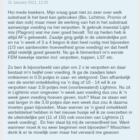
31 January 2021, 12:35
Hoi mede kwekers. Mijn vraag gaat niet zo zeer over welk
substraat ik het best kan gebruiken (Bio, Lichtmix, Promix of
wat dan ook) maar meer de werking van het in het substraat
aanwezige voeding na het verpotten. Ik gebruik meestal Light
mix (Plagron) wat me zeer goed bevalt. Tot op heden heb ik
altijd AF's gekweekt. Zaadje ging gelijk in de uiteindelijke pot
en na 'n week of 3 a 4 begon ik dan heel rustig met bijvoeden
(1/3 van aanbevolen hoeveelheid grow voeding) en dat heeft
altijd redelijk goed gewerkt. Nu ga ik binnenkort m'n eerste
FEM kweekje starten incl. verpotten, toppen, LST etc.
Zo ben ik bijvoorbeeld van plan om 2 x te verpotten en daar
bestaat m'n twijfel over voeding. Ik ga de zaadjes laten
ontkiemen in 0,5l potjes in zaai- en stekgrond. Dan afhankelijk
van de wortel ontwikkeling na 'n dag of 10 - 14 wil ik ze
verpotten naar 3,5l potjes met (voorbewaterd) Lightmix. Nu zit
in Lightmix voor ongeveer 'n week aan voeding dus zou ik 'n
week geen voeding hoeven geven, toch? Maar ze staan wel
wat langer in die 3,5l potjes dan een week dus zou ik daarna
moeten gaan bijvoeden. Maar wanner ze 'n goed ontwikkeld
wortelstelsel hebben in het nieuwe huisje wil ik ze overzetten in
de uiteindelijke pot (11 of 15l) ook voorzien van Lightmix (1
week voeding) . En hier slaat bij mij de verwardheid toe. Want
wanneer moet ik nu weer beginnen met bijvoeden? Misschien
denk ik er te moeilijk over maar het verward me gewoon