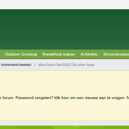
Outdoor Growing
Kweekhok maken
Artikelen
Stroomkosten
 binnenwiet kweken
Mars hydro tsw2000 15x silver haze
ge forum. Paswoord vergeten? klik
hier
om een nieuwe aan te vragen.