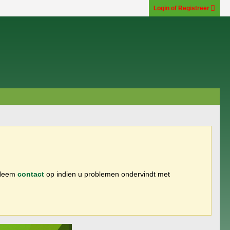
Login of Registreer
 Neem
contact
op indien u problemen ondervindt met