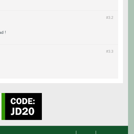
#3.
2
ad !
#3.
3