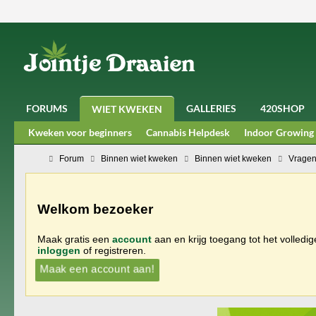
FORUMS
GALLERIES
420SHOP
WIET KWEKEN
Kweken voor beginners
Cannabis Helpdesk
Indoor Growing
Forum
Binnen wiet kweken
Binnen wiet kweken
Vragen
Welkom bezoeker
Maak gratis een
account
aan en krijg toegang tot het volledi
inloggen
of registreren.
Maak een account aan!