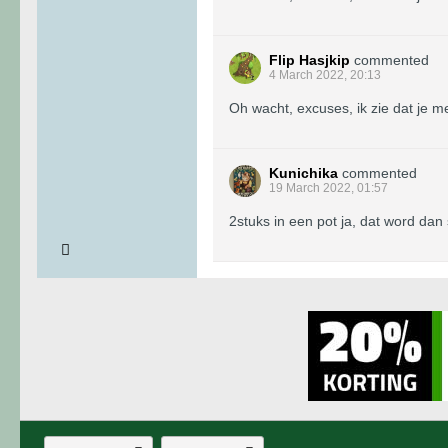
Flip Hasjkip
commented
4 March 2022, 20:13
Oh wacht, excuses, ik zie dat je m
Kunichika
commented
19 March 2022, 01:57
2stuks in een pot ja, dat word dan