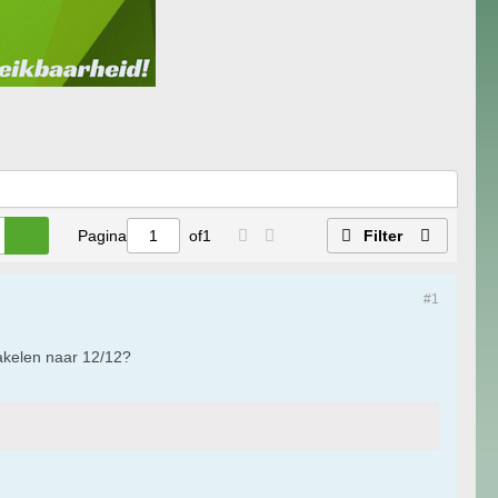
Pagina
of
1
Filter
#1
hakelen naar 12/12?