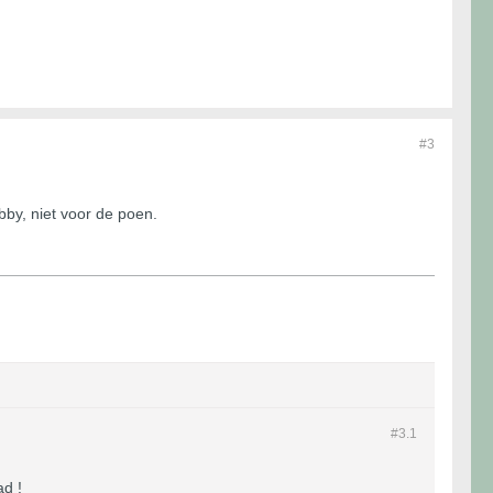
#3
bby, niet voor de poen.
#3.
1
ad !