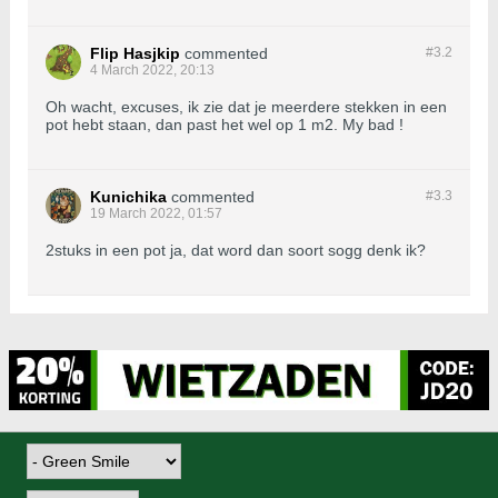
Flip Hasjkip
commented
#3.
2
4 March 2022, 20:13
Oh wacht, excuses, ik zie dat je meerdere stekken in een
pot hebt staan, dan past het wel op 1 m2. My bad !
Kunichika
commented
#3.
3
19 March 2022, 01:57
2stuks in een pot ja, dat word dan soort sogg denk ik?