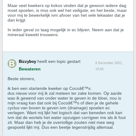
Maar veel kwekers op kokos vinden dat je gewoon iedere dag
moet spoelen, is mss ook wel het veiligste, en het beste, maar
voor mij te bewerkelijk ivm afvoer van het vele lekwater dat je
dan krijgt.
In ieder geval zo laag mogelijk in ec blijven. Neem aan dat je
mineraal kweekt trouwens.
heeft een topic gestart
Bizzyboy
6 December 2022,
Bewateren
13:00
Beste stoners,
ik ben een startende kweker op Cocoâ€™s.
dus nieuw voor mij ik zal meteen ter zake komen. Op aarde
was ik gewend van onder water te geven in de bloei, nou is
mijn vraag kan dat ook bij Cocoâ€™s of dien je de gehele
cyclus van boven te geven ivm (drainage) spoelen ec
verlagen. Want mij lijkt het logisch dat van beneden ook kan
ivm dat de wortels het water opzuigen corrigeer me als ik fout
zit. Maar dan heb je de overtollige zouten niet mee weg
gespoeld lijkt mij. Dus een beetje tegenstrijdig allemaal.