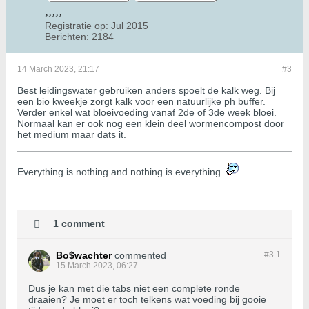
Registratie op:
Jul 2015
Berichten:
2184
14 March 2023, 21:17
#3
Best leidingswater gebruiken anders spoelt de kalk weg. Bij
een bio kweekje zorgt kalk voor een natuurlijke ph buffer.
Verder enkel wat bloeivoeding vanaf 2de of 3de week bloei.
Normaal kan er ook nog een klein deel wormencompost door
het medium maar dats it.
​​​​​​Everything is nothing and nothing is everything.
1 comment
Bo$wachter
commented
#3.
1
15 March 2023, 06:27
Dus je kan met die tabs niet een complete ronde
draaien? Je moet er toch telkens wat voeding bij gooie