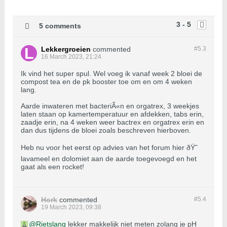
3 - 5
5 comments
Lekkergroeien
commented
#5.
3
16 March 2023, 21:24
Ik vind het super spul. Wel voeg ik vanaf week 2 bloei de
compost tea en de pk booster toe om en om 4 weken
lang.
Aarde inwateren met bacteriÃ«n en orgatrex, 3 weekjes
laten staan op kamertemperatuur en afdekken, tabs erin,
zaadje erin, na 4 weken weer bactrex en orgatrex erin en
dan dus tijdens de bloei zoals beschreven hierboven.
Heb nu voor het eerst op advies van het forum hier ðŸ˜
lavameel en dolomiet aan de aarde toegevoegd en het
gaat als een rocket!
Hork
commented
#5.
4
19 March 2023, 09:38
Rietslang
lekker makkelijk niet meten zolang je pH