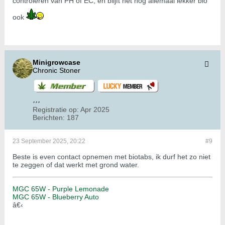
controleren van PH of EC, en blijft het nog allemaal lekker bio
ook
Minigrowcase
Chronic Stoner
Registratie op:
Apr 2025
Berichten:
187
23 September 2025, 20:22
#9
Beste is even contact opnemen met biotabs, ik durf het zo niet
te zeggen of dat werkt met grond water.
MGC 65W - Purple Lemonade
MGC 65W - Blueberry Auto
â€‹