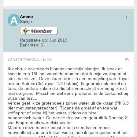
Ammo
Stekje
Registratie op:
Jun 2019
Berichten:
6
23 September 2025, 17:01
#8
Ik gebruik ook steeds biotabs voor mijn plantjes. Ik steek er
twee in een 15L pot vanaf de moment dat ik mijn zaalingen of
stekjes erin zet. Deze staan bij mij in een mengeling van Royal
mix en Batmix (3/4 royal, 1/4 batmix). Ik gebruik ook enkel de
tabs, de andere zaken die Biotabs voorschrijft vermeng ik niet
met de grond. Misschien wel eens proberen in de toekomst bij
wijze van test...
Verder geef ik ze grotendeels zuiver water uit de kraan (Ph 6.9
hier met waterverzachter). Tijdens de groei af en toe wat
koffieprut of urine bij het water, tijdens de bloei
bananenschilwater. De eerste drie weken gebruik ik Rooting X
van Biogreen als wortelstimulator.
Maar op deze manier oogst ik toch steeds een mooie
hoeveelheid van een lekker wietje, heb ik geen gedoe met het