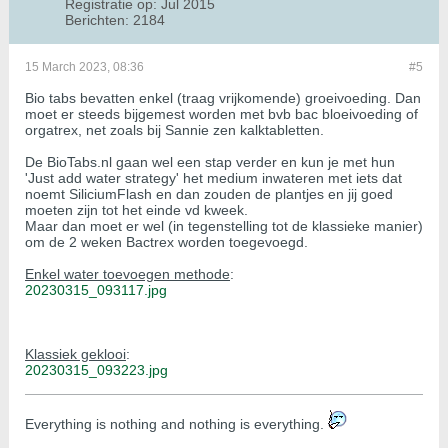
Registratie op:
Jul 2015
Berichten:
2184
15 March 2023, 08:36
#5
Bio tabs bevatten enkel (traag vrijkomende) groeivoeding. Dan
moet er steeds bijgemest worden met bvb bac bloeivoeding of
orgatrex, net zoals bij Sannie zen kalktabletten.
De BioTabs.nl gaan wel een stap verder en kun je met hun
'Just add water strategy' het medium inwateren met iets dat
noemt SiliciumFlash en dan zouden de plantjes en jij goed
moeten zijn tot het einde vd kweek.
Maar dan moet er wel (in tegenstelling tot de klassieke manier)
om de 2 weken Bactrex worden toegevoegd.
Enkel water toevoegen methode
:
20230315_093117.jpg
Klassiek geklooi
:
20230315_093223.jpg
​​​​​​Everything is nothing and nothing is everything.