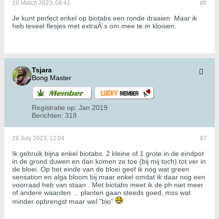
19 March 2023, 08:41
#6
Je kunt perfect enkel op biotabs een ronde draaien. Maar ik
heb teveel flesjes met extraÂ´s om mee te.m klooien.
Tsjara
Bong Master
Registratie op:
Jan 2019
Berichten:
318
26 July 2023, 12:04
#7
Ik gebruik bijna enkel biotabs. 2 kleine of 1 grote in de eindpot
in de grond duwen en dan komen ze toe (bij mij toch) tot ver in
de bloei. Op het einde van de bloei geef ik nog wat green
sensation en alga bloom bij maar enkel omdat ik daar nog een
voorraad heb van staan . Met biotabs meet ik de ph niet meer
of andere waarden ... planten gaan steeds goed, mss wat
minder opbrengst maar wel "bio"