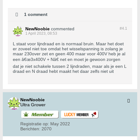
1 comment
NewNoobie
commented
#4.
1
1 April 2023, 08:53
L staat voor lijndraad en is normaal bruin. Maar het doet
er zoveel niet toe omdat het wisselspanning is zolang je
maar 230over zet en geen 400 maar voor 400V heb je al
een â€œ3x400V + Nâ€ net en moet je gewoon zorgen
dat je niet schakele tussen 2 lijndraden, maar als je een L
draad en N draad hebt maakt het daar zelfs niet uit
NewNoobie
Ultra Grower
Registratie op:
May 2022
Berichten:
2070