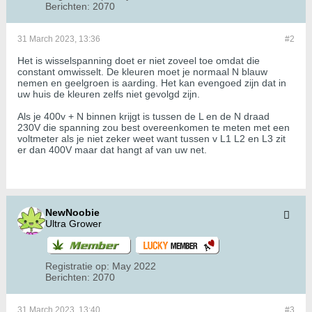
Berichten:
2070
31 March 2023, 13:36
#2
Het is wisselspanning doet er niet zoveel toe omdat die
constant omwisselt. De kleuren moet je normaal N blauw
nemen en geelgroen is aarding. Het kan evengoed zijn dat in
uw huis de kleuren zelfs niet gevolgd zijn.
Als je 400v + N binnen krijgt is tussen de L en de N draad
230V die spanning zou best overeenkomen te meten met een
voltmeter als je niet zeker weet want tussen v L1 L2 en L3 zit
er dan 400V maar dat hangt af van uw net.
NewNoobie
Ultra Grower
Registratie op:
May 2022
Berichten:
2070
31 March 2023, 13:40
#3