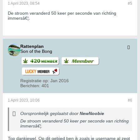
1 April 2023, 08:54
#5
De stroom veranderd 50 keer per seconde van richting
immersâ€¦.
Rattenplan
Son of the Bong
Registratie op:
Jan 2016
Berichten:
401
1 April 2023, 10:06
#6
Oorspronkelijk geplaatst door
NewNoobie
De stroom veranderd 50 keer per seconde van richting
immersâ€¦.
Top dankjewel. Op dit gebied ben ik zoals je username al zegt