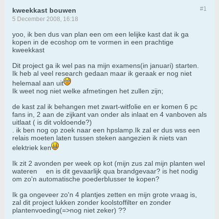
#1
kweekkast bouwen
5 December 2008, 16:18
yoo, ik ben dus van plan een om een lelijke kast dat ik ga
kopen in de ecoshop om te vormen in een prachtige
kweekkast
Dit project ga ik wel pas na mijn examens(in januari) starten.
Ik heb al veel research gedaan maar ik geraak er nog niet
helemaal aan uit
Ik weet nog niet welke afmetingen het zullen zijn;
de kast zal ik behangen met zwart-witfolie en er komen 6 pc
fans in, 2 aan de zijkant van onder als inlaat en 4 vanboven als
uitlaat ( is dit voldoende?)
. ik ben nog op zoek naar een hpslamp.Ik zal er dus wss een
relais moeten laten tussen steken aangezien ik niets van
elektriek ken
Ik zit 2 avonden per week op kot (mijn zus zal mijn planten wel
wateren
en is dit gevaarlijk qua brandgevaar? is het nodig
om zo'n automatische poederblusser te kopen?
Ik ga ongeveer zo'n 4 plantjes zetten en mijn grote vraag is,
zal dit project lukken zonder koolstoffilter en zonder
plantenvoeding(=>nog niet zeker) ??