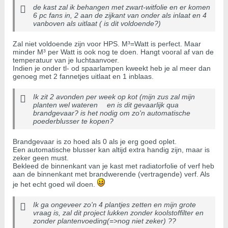
de kast zal ik behangen met zwart-witfolie en er komen
6 pc fans in, 2 aan de zijkant van onder als inlaat en 4
vanboven als uitlaat ( is dit voldoende?)
Zal niet voldoende zijn voor HPS. M³=Watt is perfect. Maar
minder M³ per Watt is ook nog te doen. Hangt vooral af van de
temperatuur van je luchtaanvoer.
Indien je onder tl- od spaarlampen kweekt heb je al meer dan
genoeg met 2 fannetjes uitlaat en 1 inblaas.
Ik zit 2 avonden per week op kot (mijn zus zal mijn
planten wel wateren
en is dit gevaarlijk qua
brandgevaar? is het nodig om zo'n automatische
poederblusser te kopen?
Brandgevaar is zo hoed als 0 als je erg goed oplet.
Een automatische blusser kan altijd extra handig zijn, maar is
zeker geen must.
Bekleed de binnenkant van je kast met radiatorfolie of verf heb
aan de binnenkant met brandwerende (vertragende) verf. Als
je het echt goed wil doen.
Ik ga ongeveer zo'n 4 plantjes zetten en mijn grote
vraag is, zal dit project lukken zonder koolstoffilter en
zonder plantenvoeding(=>nog niet zeker) ??