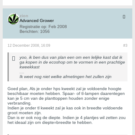
zion
Advanced Grower
Registratie op:
Feb 2008
Berichten:
1056
12 December 2008, 16:09
#3
yoo, ik ben dus van plan een om een lelijke kast dat ik
ga kopen in de ecoshop om te vormen in een prachtige
kweekkast
....
Ik weet nog niet welke afmetingen het zullen zijn
Goed plan, Als je onder hps kweekt zal je voldoende hoogte
beschibaar moeten hebben. Spaar- of tl-lampen daarentegen
kan je 5 cm van de planttoppen houden zonder enige
verbranding.
Indien je onder tl kweekt zal je kas ook in breedte voldoende
groot moeten zijn.
Dan is er ook nog de diepte. Indien je 4 plantjes wil zetten zou
het ideaal zijn om diepte=breedte te hebben.