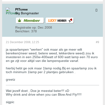
PITcrew
Big Bongmaster
Registratie op:
Dec 2008
Berichten:
378
21 December 2008, 12:25
#9
ja spaarlampen "werken" ook maar als ge meer wilt
bereiken(meer weed, betere weed, lekkerdere weed) zou ik
investeren in een 250w-400watt of 600 watt lamp een 70 euro
en ge zijt voor altijd van die lampenquestie vanaf.
hierbij hebt ge ook maar 1lamp nodig.Bij en spaarlamp zou ik
toch minimum 1lamp per 2 plantjes gebruiken .
greetz
Wat jezelf doet , Doe je meestal beter!!! xD
Why drink and drive when you can Blow And Fly!!!!!
sigpic