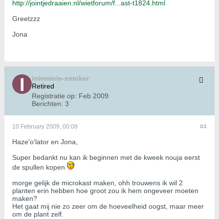
http://jointjedraaien.nl/wietforum/f...ast-t1824.html
Greetzzz
Jona
inieminie-smoker
Retired
Registratie op:
Feb 2009
Berichten:
3
10 February 2009, 00:08
#4
Haze'o'lator en Jona,
Super bedankt nu kan ik beginnen met de kweek nouja eerst
de spullen kopen
morge gelijk de microkast maken, ohh trouwens ik wil 2
planten erin hebben hoe groot zou ik hem ongeveer moeten
maken?
Het gaat mij nie zo zeer om de hoeveelheid oogst, maar meer
om de plant zelf.