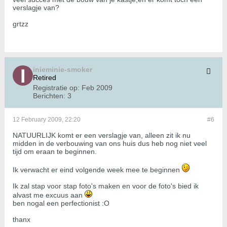
verslagje van?
grtzz
inieminie-smoker
Retired
Registratie op:
Feb 2009
Berichten:
3
12 February 2009, 22:20
#6
NATUURLIJK komt er een verslagje van, alleen zit ik nu
midden in de verbouwing van ons huis dus heb nog niet veel
tijd om eraan te beginnen.
Ik verwacht er eind volgende week mee te beginnen
Ik zal stap voor stap foto's maken en voor de foto's bied ik
alvast me excuus aan
ben nogal een perfectionist :O
thanx