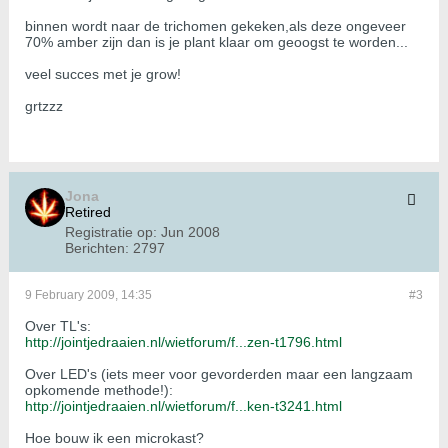
binnen wordt naar de trichomen gekeken,als deze ongeveer
70% amber zijn dan is je plant klaar om geoogst te worden...
veel succes met je grow!
grtzzz
Jona
Retired
Registratie op:
Jun 2008
Berichten:
2797
9 February 2009, 14:35
#3
Over TL's:
http://jointjedraaien.nl/wietforum/f...zen-t1796.html
Over LED's (iets meer voor gevorderden maar een langzaam
opkomende methode!):
http://jointjedraaien.nl/wietforum/f...ken-t3241.html
Hoe bouw ik een microkast?