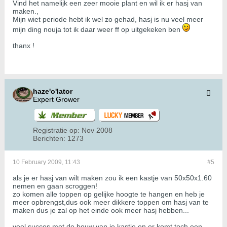
Vind het namelijk een zeer mooie plant en wil ik er hasj van
maken.,
Mijn wiet periode hebt ik wel zo gehad, hasj is nu veel meer
mijn ding nouja tot ik daar weer ff op uitgekeken ben
thanx !
haze'o'lator
Expert Grower
Registratie op:
Nov 2008
Berichten:
1273
10 February 2009, 11:43
#5
als je er hasj van wilt maken zou ik een kastje van 50x50x1.60
nemen en gaan scroggen!
zo komen alle toppen op gelijke hoogte te hangen en heb je
meer opbrengst,dus ook meer dikkere toppen om hasj van te
maken dus je zal op het einde ook meer hasj hebben...
veel succes met de bouw van je kastje,en er komt toch een