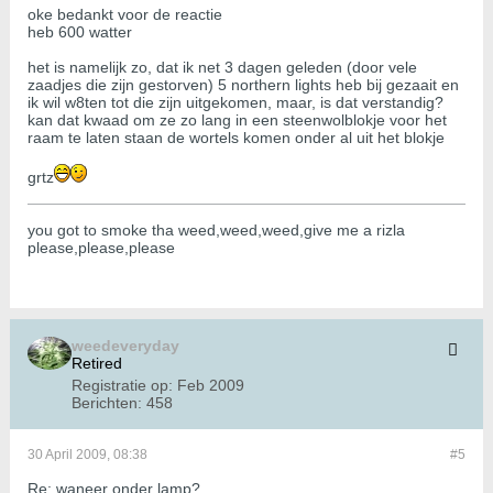
oke bedankt voor de reactie
heb 600 watter
het is namelijk zo, dat ik net 3 dagen geleden (door vele
zaadjes die zijn gestorven) 5 northern lights heb bij gezaait en
ik wil w8ten tot die zijn uitgekomen, maar, is dat verstandig?
kan dat kwaad om ze zo lang in een steenwolblokje voor het
raam te laten staan de wortels komen onder al uit het blokje
grtz
you got to smoke tha weed,weed,weed,give me a rizla
please,please,please
weedeveryday
Retired
Registratie op:
Feb 2009
Berichten:
458
30 April 2009, 08:38
#5
Re: waneer onder lamp?