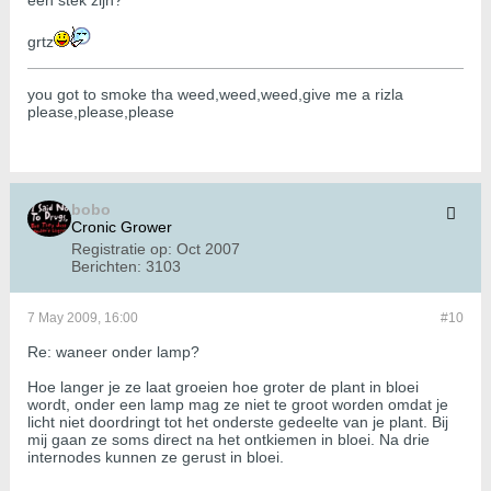
een stek zijn?
grtz
you got to smoke tha weed,weed,weed,give me a rizla
please,please,please
bobo
Cronic Grower
Registratie op:
Oct 2007
Berichten:
3103
7 May 2009, 16:00
#10
Re: waneer onder lamp?
Hoe langer je ze laat groeien hoe groter de plant in bloei
wordt, onder een lamp mag ze niet te groot worden omdat je
licht niet doordringt tot het onderste gedeelte van je plant. Bij
mij gaan ze soms direct na het ontkiemen in bloei. Na drie
internodes kunnen ze gerust in bloei.