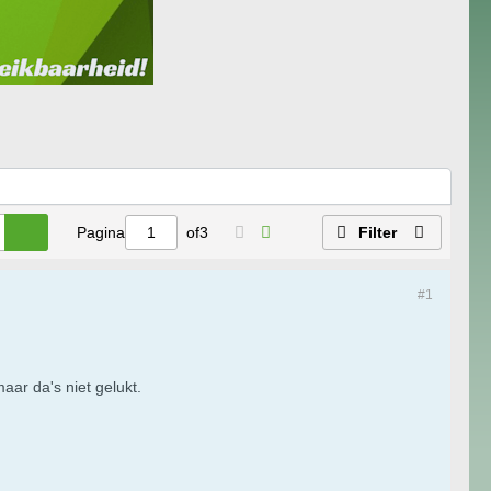
Pagina
of
3
Filter
#1
ar da's niet gelukt.