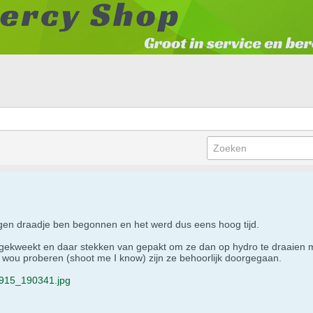
gen draadje ben begonnen en het werd dus eens hoog tijd.
ekweekt en daar stekken van gepakt om ze dan op hydro te draaien ma
cs wou proberen (shoot me I know) zijn ze behoorlijk doorgegaan.
915_190341.jpg