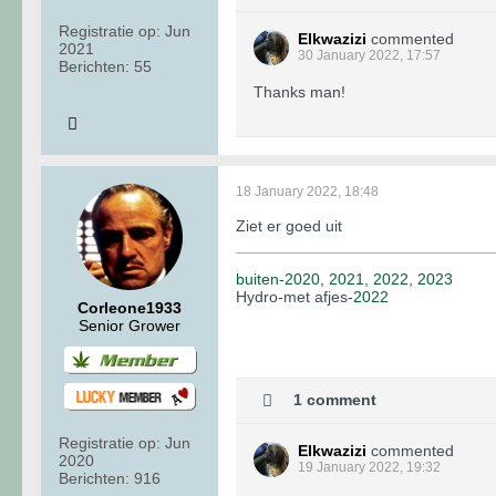
Registratie op:
Jun
Elkwazizi
commented
2021
30 January 2022, 17:57
Berichten:
55
Thanks man!
18 January 2022, 18:48
Ziet er goed uit
buiten-2020
,
2021
,
2022
,
2023
Hydro-met afjes
-2022
Corleone1933
Senior Grower
1 comment
Registratie op:
Jun
Elkwazizi
commented
2020
19 January 2022, 19:32
Berichten:
916