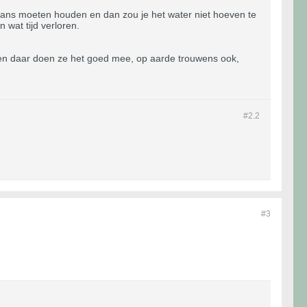
lans moeten houden en dan zou je het water niet hoeven te
 wat tijd verloren.
 en daar doen ze het goed mee, op aarde trouwens ook,
#2.
2
#3