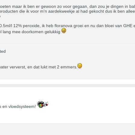
moeten maar ik ben er gewoon zo voor gegaan, dan zou je dingen in ba
oducten die ik voor m'n aardekweekje al had gekocht dus ik ben alleen
p
0.5ml/l 12% peroxide, ik heb floranova groei en nu dan bloei van GHE
 wel lang mee doorkomen gelukkig
ted
 water ververst, en dat lukt met 2 emmers.
eb en vloedsysteem!