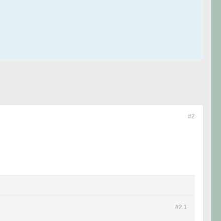
#2
#2.
1