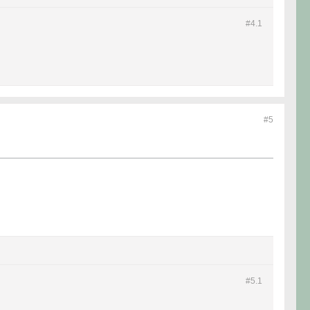
#4.
1
#5
#5.
1