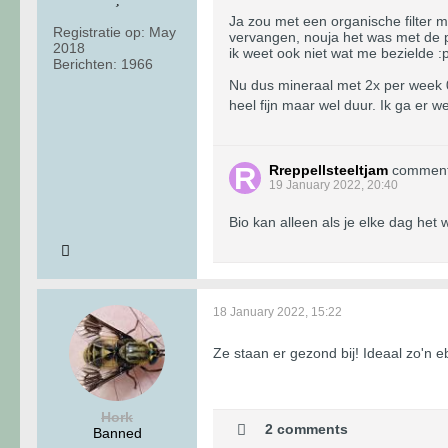
Ja zou met een organische filter 
Registratie op:
May
vervangen, nouja het was met de pr
2018
ik weet ook niet wat me bezielde :
Berichten:
1966
Nu dus mineraal met 2x per week 
heel fijn maar wel duur. Ik ga er
Rreppellsteeltjam
commen
19 January 2022, 20:40
Bio kan alleen als je elke dag het
18 January 2022, 15:22
Ze staan er gezond bij! Ideaal zo'n 
Hork
2 comments
Banned