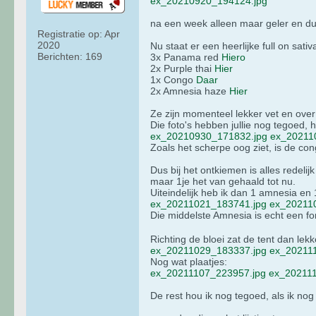
ex_20210920_194124.jpg
na een week alleen maar geler en d
Registratie op:
Apr
2020
Nu staat er een heerlijke full on sat
Berichten:
169
3x Panama red
Hiero
2x Purple thai
Hier
1x Congo
Daar
2x Amnesia haze
Hier
Ze zijn momenteel lekker vet en over 
Die foto's hebben jullie nog tegoed, h
ex_20210930_171832.jpg
ex_20211
Zoals het scherpe oog ziet, is de co
Dus bij het ontkiemen is alles redel
maar 1je het van gehaald tot nu.
Uiteindelijk heb ik dan 1 amnesia e
ex_20211021_183741.jpg
ex_20211
Die middelste Amnesia is echt een fo
Richting de bloei zat de tent dan lek
ex_20211029_183337.jpg
ex_20211
Nog wat plaatjes:
ex_20211107_223957.jpg
ex_202111
De rest hou ik nog tegoed, als ik nog 