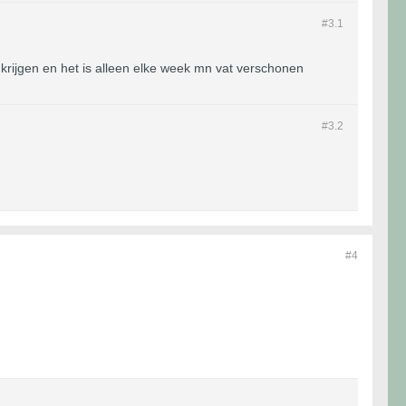
#3.
1
e krijgen en het is alleen elke week mn vat verschonen
#3.
2
#4