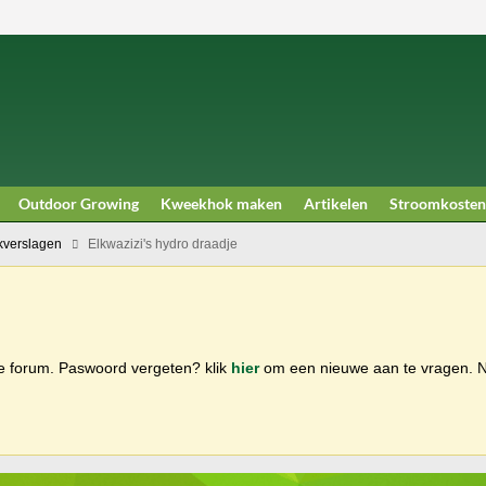
Outdoor Growing
Kweekhok maken
Artikelen
Stroomkosten
verslagen
Elkwazizi's hydro draadje
ge forum. Paswoord vergeten? klik
hier
om een nieuwe aan te vragen.