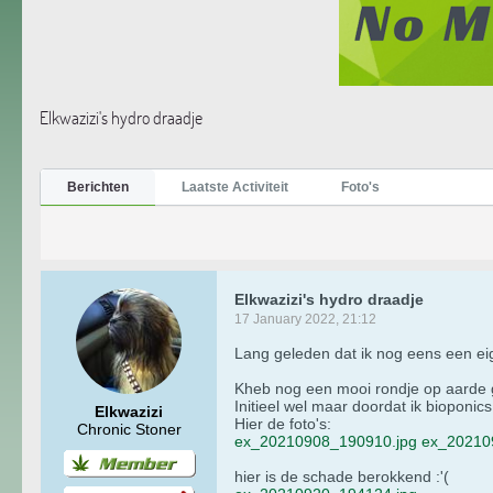
Elkwazizi's hydro draadje
Berichten
Laatste Activiteit
Foto's
Elkwazizi's hydro draadje
17 January 2022, 21:12
Lang geleden dat ik nog eens een ei
Kheb nog een mooi rondje op aarde g
Initieel wel maar doordat ik bioponi
Elkwazizi
Hier de foto's:
Chronic Stoner
ex_20210908_190910.jpg
ex_20210
hier is de schade berokkend :'(