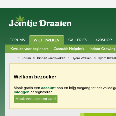
FORUMS
GALLERIES
420SHOP
WIET KWEKEN
Kweken voor beginners
Cannabis Helpdesk
Indoor Growing
Forum
Binnen wiet kweken
Hydro kweken
Hydro Kweek
Welkom bezoeker
Maak gratis een
account
aan en krijg toegang tot het volledi
inloggen
of registreren.
Maak een account aan!