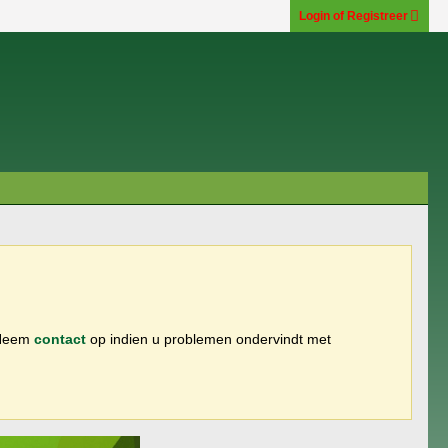
Login of Registreer
 Neem
contact
op indien u problemen ondervindt met