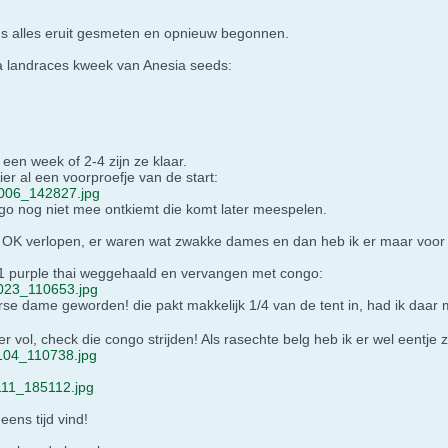
us alles eruit gesmeten en opnieuw begonnen.
iva landraces kweek van Anesia seeds:
een week of 2-4 zijn ze klaar.
ier al een voorproefje van de start:
006_142827.jpg
ngo nog niet mee ontkiemt die komt later meespelen.
ijk OK verlopen, er waren wat zwakke dames en dan heb ik er maar voor
n 1 purple thai weggehaald en vervangen met congo:
023_110653.jpg
rse dame geworden! die pakt makkelijk 1/4 van de tent in, had ik daar
ker vol, check die congo strijden! Als rasechte belg heb ik er wel eentje
104_110738.jpg
11_185112.jpg
eens tijd vind!