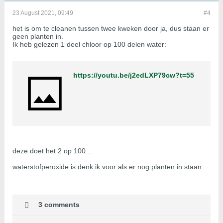
23 August 2021, 09:49
#4
het is om te cleanen tussen twee kweken door ja, dus staan er
geen planten in.
Ik heb gelezen 1 deel chloor op 100 delen water:
https://youtu.be/j2edLXP79cw?t=55
deze doet het 2 op 100...
waterstofperoxide is denk ik voor als er nog planten in staan...
3 comments