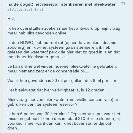
#1
na de oogst: het reservoir steriliseren met bleekwater
21 August 2021, 17:31
Hoi,
Ik heb overal zitten zoeken naar het antwoord op mijn vraag
maar heb niks gevonden online.
Ik doe RDWC, heb nu root rot (op einde van bloei, dus niet
zooo erg) en ik wilhet systeem gaan steriliseren, ik heb
gelezen dat waterstof peroxide hier niet zo goed in is en dat
men beter bleekwater gebruikt..
Je kan online wel vinden hoeveel bleekwater te gebruiken,
maar niemand zegt er de concentratie bij....
Wat ik heb gevonden is 30 ml per gallon. dus 8 ml per liter...
Het bleekwater dat hier verkrijgbaar is, is 12 graden.
Mijn vraag: hoeveel bleekwater (met welke concentratie) te
gebruiken per liter systeemreservoir?
Ik heb 6 potten van 30 liter plus 1 "epicentrum"-pot waar het
mixen in gebeurt. Ik heb dus in totaal 210 liter te cleanen, bij
voorkeur meer want dan kan ik het bovenste randje ook
doen...