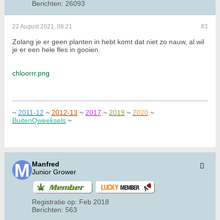
Berichten:
26093
22 August 2021, 08:21
#3
Zolang je er geen planten in hebt komt dat niet zo nauw, al wil
je er een hele fles in gooien.
chloorrr.png
~
2011-12
~
2012-13
~
2017
~
2019
~
2020
~
BuitenQweeksels
~
Manfred
Junior Grower
Registratie op:
Feb 2018
Berichten:
563