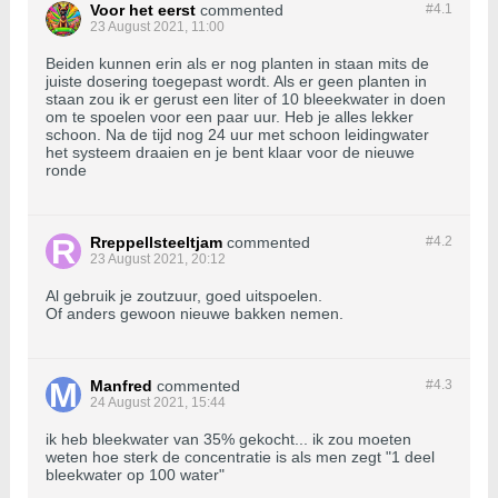
Voor het eerst
commented
#4.
1
23 August 2021, 11:00
Beiden kunnen erin als er nog planten in staan mits de
juiste dosering toegepast wordt. Als er geen planten in
staan zou ik er gerust een liter of 10 bleeekwater in doen
om te spoelen voor een paar uur. Heb je alles lekker
schoon. Na de tijd nog 24 uur met schoon leidingwater
het systeem draaien en je bent klaar voor de nieuwe
ronde
Rreppellsteeltjam
commented
#4.
2
23 August 2021, 20:12
Al gebruik je zoutzuur, goed uitspoelen.
Of anders gewoon nieuwe bakken nemen.
Manfred
commented
#4.
3
24 August 2021, 15:44
ik heb bleekwater van 35% gekocht... ik zou moeten
weten hoe sterk de concentratie is als men zegt "1 deel
bleekwater op 100 water"