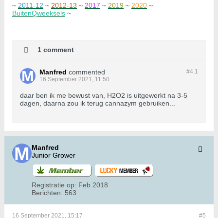
~
2011-12
~
2012-13
~
2017
~
2019
~
2020
~
BuitenQweeksels
~
1 comment
Manfred
commented
#4.
1
16 September 2021, 11:50
daar ben ik me bewust van, H2O2 is uitgewerkt na 3-5
dagen, daarna zou ik terug cannazym gebruiken...
Manfred
Junior Grower
Registratie op:
Feb 2018
Berichten:
563
16 September 2021, 15:17
#5