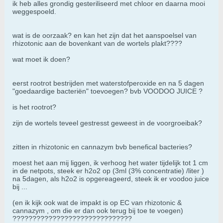
ik heb alles grondig gesteriliseerd met chloor en daarna mooi
weggespoeld.
wat is de oorzaak? en kan het zijn dat het aanspoelsel van
rhizotonic aan de bovenkant van de wortels plakt????
wat moet ik doen?
eerst rootrot bestrijden met waterstofperoxide en na 5 dagen
"goedaardige bacteriën" toevoegen? bvb VOODOO JUICE ?
is het rootrot?
zijn de wortels teveel gestresst geweest in de voorgroeibak?
zitten in rhizotonic en cannazym bvb benefical bacteries?
moest het aan mij liggen, ik verhoog het water tijdelijk tot 1 cm
in de netpots, steek er h2o2 op (3ml (3% concentratie) /liter )
na 5dagen, als h2o2 is opgereageerd, steek ik er voodoo juice
bij ...
(en ik kijk ook wat de impakt is op EC van rhizotonic &
cannazym , om die er dan ook terug bij toe te voegen)
??????????????????????????????