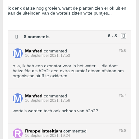
ik denk dat ze nog groeien, want de planten zien er ok uit en
aan de uiteinden van de wortels zitten witte puntjes...
6 - 8
8 comments
Manfred
commented
#5.
6
16 September 2021, 17:53
o ja, ik heb een ozonator voor in het water ... die doet
hetzelfde als h2o2: een extra zuurstof atoom afstaan om
organische stuff te oxideren
Manfred
commented
#5.
7
16 September 2021, 17:56
wortels worden toch ook schoon van h2o2?
Rreppellsteeltjam
commented
#5.
8
16 September 2021, 19:24