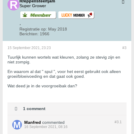
Rreppellsteeltjam
Super Grower
Registratie op:
May 2018
Berichten:
1966
15 September 2021, 23:23
#3
Tuurlijk kunnen wortels wat kleuren, zolang ze stevig zijn en
niet zompig.
En waarom al dat " spul ", voor het eerst gebruikt ook alleen
groei/bloeivoeding en dat gaat ook goed.
Wat deed je in de voorgroeibak dan?
1 comment
Manfred
commented
#3.
1
16 September 2021, 08:16