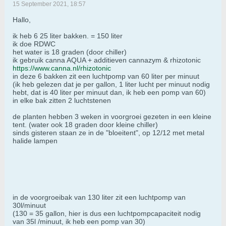
15 September 2021, 18:57
Hallo,
ik heb 6 25 liter bakken. = 150 liter
ik doe RDWC
het water is 18 graden (door chiller)
ik gebruik canna AQUA + additieven cannazym & rhizotonic
https://www.canna.nl/rhizotonic
in deze 6 bakken zit een luchtpomp van 60 liter per minuut
(ik heb gelezen dat je per gallon, 1 liter lucht per minuut nodig
hebt, dat is 40 liter per minuut dan, ik heb een pomp van 60)
in elke bak zitten 2 luchtstenen
de planten hebben 3 weken in voorgroei gezeten in een kleine
tent. (water ook 18 graden door kleine chiller)
sinds gisteren staan ze in de "bloeitent", op 12/12 met metal
halide lampen
in de voorgroeibak van 130 liter zit een luchtpomp van
30l/minuut
(130 = 35 gallon, hier is dus een luchtpompcapaciteit nodig
van 35l /minuut, ik heb een pomp van 30)