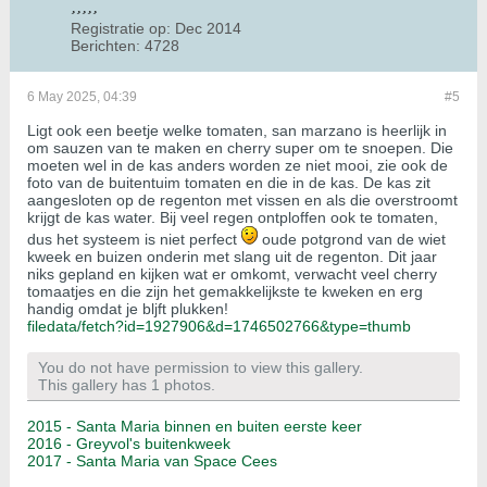
Registratie op:
Dec 2014
Berichten:
4728
6 May 2025, 04:39
#5
Ligt ook een beetje welke tomaten, san marzano is heerlijk in
om sauzen van te maken en cherry super om te snoepen. Die
moeten wel in de kas anders worden ze niet mooi, zie ook de
foto van de buitentuim tomaten en die in de kas. De kas zit
aangesloten op de regenton met vissen en als die overstroomt
krijgt de kas water. Bij veel regen ontploffen ook te tomaten,
dus het systeem is niet perfect
oude potgrond van de wiet
kweek en buizen onderin met slang uit de regenton. Dit jaar
niks gepland en kijken wat er omkomt, verwacht veel cherry
tomaatjes en die zijn het gemakkelijkste te kweken en erg
handig omdat je bljft plukken!
filedata/fetch?id=1927906&d=1746502766&type=thumb
You do not have permission to view this gallery.
This gallery has 1 photos.
2015 - Santa Maria binnen en buiten eerste keer
2016 - Greyvol's buitenkweek
2017 - Santa Maria van Space Cees