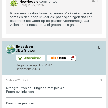
NewNoobie
commented
#2.
1
5 May 2025, 22:26
Ik zou een plastiek boven spannen. Zo kweken ze ook
soms en dan hoop ik voor die paar openingen dat het
bladerdek het water op de plastiek voornamelijk laat
vallen en zo naast de tafel grotendeels gaat.
Eclecticon
Ultra Grower
Registratie op:
Apr 2014
Berichten:
2073
5 May 2025, 22:23
#3
Droogrek van de kringloop met jojo's?
Poten evt inkorten.
Baas in eigen brein.