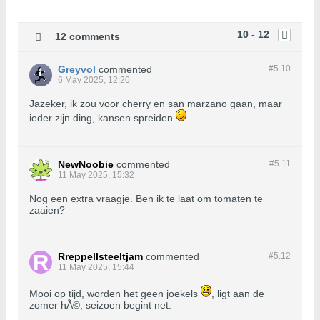
10 - 12
12 comments
Greyvol
commented
#5.
10
6 May 2025, 12:20
Jazeker, ik zou voor cherry en san marzano gaan, maar
ieder zijn ding, kansen spreiden
NewNoobie
commented
#5.
11
11 May 2025, 15:32
Nog een extra vraagje. Ben ik te laat om tomaten te
zaaien?
Rreppellsteeltjam
commented
#5.
12
11 May 2025, 15:44
Mooi op tijd, worden het geen joekels
, ligt aan de
zomer hÃ©, seizoen begint net.