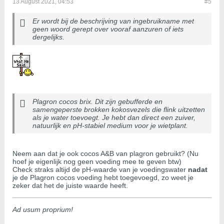
13 August 2021, 04:53
#5
Er wordt bij de beschrijving van ingebruikname met
geen woord gerept over vooraf aanzuren of iets
dergelijks.
Plagron cocos brix. Dit zijn gebufferde en
samengeperste brokken kokosvezels die flink uitzetten
als je water toevoegt. Je hebt dan direct een zuiver,
natuurlijk en pH-stabiel medium voor je wietplant.
Neem aan dat je ook cocos A&B van plagron gebruikt? (Nu
hoef je eigenlijk nog geen voeding mee te geven btw)
Check straks altijd de pH-waarde van je voedingswater
nadat
je de Plagron cocos voeding hebt toegevoegd, zo weet je
zeker dat het de juiste waarde heeft.
Ad usum proprium!