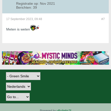
Registratie op:
Nov 2021
Berichten:
39
17 September 2023, 09:48
#7
Meten is weten
Powered by
vBulletin™