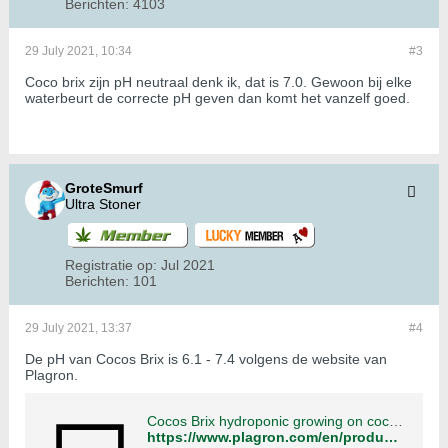
Berichten:
4103
29 July 2021, 10:34
#3
Coco brix zijn pH neutraal denk ik, dat is 7.0. Gewoon bij elke
waterbeurt de correcte pH geven dan komt het vanzelf goed.
GroteSmurf
Ultra Stoner
Registratie op:
Jul 2021
Berichten:
101
29 July 2021, 13:37
#4
De pH van Cocos Brix is 6.1 - 7.4 volgens de website van
Plagron.
Cocos Brix hydroponic growing on coco with stable pH value.
https://www.plagron.com/en/products/cocos-brix