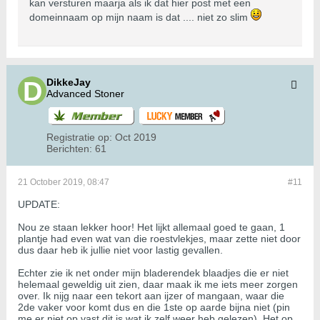
kan versturen maarja als ik dat hier post met een
domeinnaam op mijn naam is dat .... niet zo slim
DikkeJay
Advanced Stoner
Registratie op:
Oct 2019
Berichten:
61
21 October 2019, 08:47
#11
UPDATE:
Nou ze staan lekker hoor! Het lijkt allemaal goed te gaan, 1
plantje had even wat van die roestvlekjes, maar zette niet door
dus daar heb ik jullie niet voor lastig gevallen.
Echter zie ik net onder mijn bladerendek blaadjes die er niet
helemaal geweldig uit zien, daar maak ik me iets meer zorgen
over. Ik nijg naar een tekort aan ijzer of mangaan, waar die
2de vaker voor komt dus en die 1ste op aarde bijna niet (pin
me er niet op vast dit is wat ik zelf weer heb gelezen). Het op