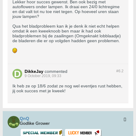
Lekker hoor succes gewenst. Ben ook bezig met
autoflowers onder lampen. Ik draai een 24/0 lichtregime
en dat valt tot nu toe niet tegen. Op hoeveel uren staan
jouw lampen?
Qua het bladprobleem kan ik je denk ik niet echt helpen
omdat ik een kweeknoob ben maar ik had ook
bladproblemen bij de zaailingen (Omgeknakt lobblaadje)
de bladeren die er op volgden hadden geen problemen.
DikkeJay
commented
#6.
2
9 October 2019, 09:33
Ik heb ze op 18/6 zodat ze nog wel eventjes rust hebben,
jij ook succes met je kweek!
QnQ
Godlike Grower