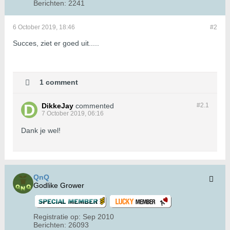
Berichten:
2241
6 October 2019, 18:46
#2
Succes, ziet er goed uit.....
1 comment
DikkeJay
commented
#2.
1
7 October 2019, 06:16
Dank je wel!
QnQ
Godlike Grower
Registratie op:
Sep 2010
Berichten:
26093