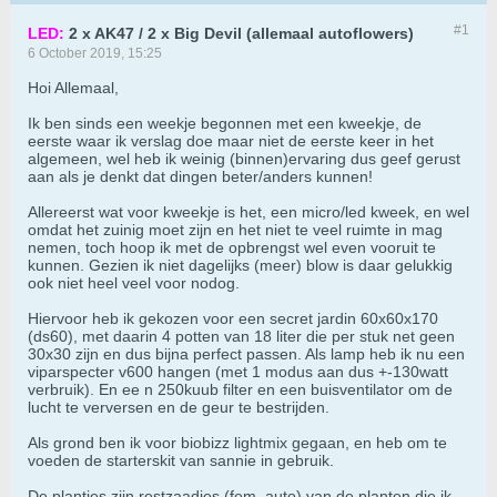
#1
LED:
2 x AK47 / 2 x Big Devil (allemaal autoflowers)
6 October 2019, 15:25
Hoi Allemaal,
Ik ben sinds een weekje begonnen met een kweekje, de
eerste waar ik verslag doe maar niet de eerste keer in het
algemeen, wel heb ik weinig (binnen)ervaring dus geef gerust
aan als je denkt dat dingen beter/anders kunnen!
Allereerst wat voor kweekje is het, een micro/led kweek, en wel
omdat het zuinig moet zijn en het niet te veel ruimte in mag
nemen, toch hoop ik met de opbrengst wel even vooruit te
kunnen. Gezien ik niet dagelijks (meer) blow is daar gelukkig
ook niet heel veel voor nodog.
Hiervoor heb ik gekozen voor een secret jardin 60x60x170
(ds60), met daarin 4 potten van 18 liter die per stuk net geen
30x30 zijn en dus bijna perfect passen. Als lamp heb ik nu een
viparspecter v600 hangen (met 1 modus aan dus +-130watt
verbruik). En ee n 250kuub filter en een buisventilator om de
lucht te verversen en de geur te bestrijden.
Als grond ben ik voor biobizz lightmix gegaan, en heb om te
voeden de starterskit van sannie in gebruik.
De plantjes zijn restzaadjes (fem. auto) van de planten die ik