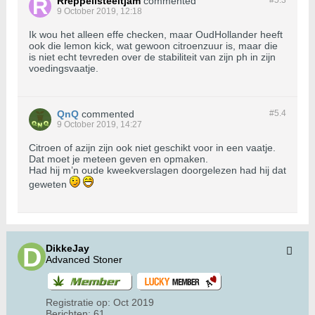
Rreppellsteeltjam
commented
#5.
3
9 October 2019, 12:18
Ik wou het alleen effe checken, maar OudHollander heeft
ook die lemon kick, wat gewoon citroenzuur is, maar die
is niet echt tevreden over de stabiliteit van zijn ph in zijn
voedingsvaatje.
QnQ
commented
#5.
4
9 October 2019, 14:27
Citroen of azijn zijn ook niet geschikt voor in een vaatje.
Dat moet je meteen geven en opmaken.
Had hij m’n oude kweekverslagen doorgelezen had hij dat
geweten
DikkeJay
Advanced Stoner
Registratie op:
Oct 2019
Berichten:
61