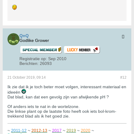
QnQ
Godlike Grower
Registratie op:
Sep 2010
Berichten:
26093
21 October 2019, 09:14
#12
Ik zie dat ik je toch beter moet volgen, interessant materiaal en
ideeën
Dat blad, kan dat een gevolg zijn van afwijkende pH ?
Of anders iets te nat in de wortelzone.
Die linkse plant op de laatste foto heeft ook iets bol-krom-
trekkend blad als ik het goed zie.
~
2011-12
~
2012-13
~
2017
~
2019
~
2020
~