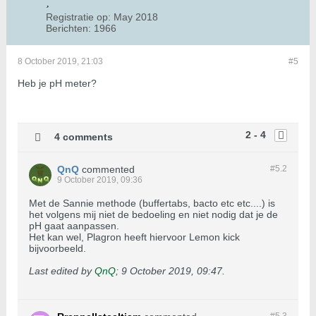
Registratie op:
May 2018
Berichten:
1966
8 October 2019, 21:03
#5
Heb je pH meter?
2 - 4
4 comments
QnQ
commented
#5.
2
9 October 2019, 09:36
Met de Sannie methode (buffertabs, bacto etc etc....) is
het volgens mij niet de bedoeling en niet nodig dat je de
pH gaat aanpassen.
Het kan wel, Plagron heeft hiervoor Lemon kick
bijvoorbeeld.
Last edited by
QnQ
;
9 October 2019, 09:47
.