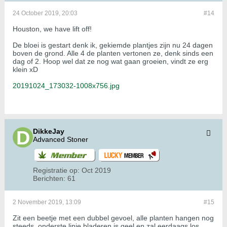
24 October 2019, 20:03
#14
Houston, we have lift off!
De bloei is gestart denk ik, gekiemde plantjes zijn nu 24 dagen
boven de grond. Alle 4 de planten vertonen ze, denk sinds een
dag of 2. Hoop wel dat ze nog wat gaan groeien, vindt ze erg
klein xD
20191024_173032-1008x756.jpg
DikkeJay
Advanced Stoner
Registratie op:
Oct 2019
Berichten:
61
2 November 2019, 13:09
#15
Zit een beetje met een dubbel gevoel, alle planten hangen nog
steeds, onderste linie bladeren is geel en zal eerdaags los