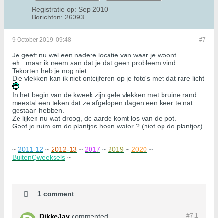
Registratie op:
Sep 2010
Berichten:
26093
9 October 2019, 09:48
#7
Je geeft nu wel een nadere locatie van waar je woont
eh...maar ik neem aan dat je dat geen probleem vind.
Tekorten heb je nog niet.
Die vlekken kan ik niet ontcijferen op je foto's met dat rare licht
In het begin van de kweek zijn gele vlekken met bruine rand
meestal een teken dat ze afgelopen dagen een keer te nat
gestaan hebben.
Ze lijken nu wat droog, de aarde komt los van de pot.
Geef je ruim om de plantjes heen water ? (niet op de plantjes)
~
2011-12
~
2012-13
~
2017
~
2019
~
2020
~
BuitenQweeksels
~
1 comment
DikkeJay
commented
#7.
1