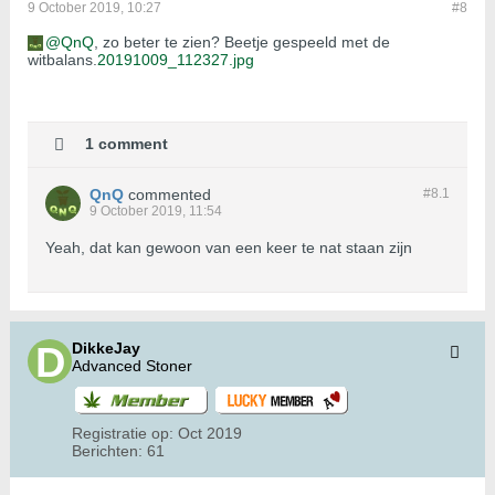
9 October 2019, 10:27
#8
QnQ
, zo beter te zien? Beetje gespeeld met de
witbalans.
20191009_112327.jpg
1 comment
QnQ
commented
#8.
1
9 October 2019, 11:54
Yeah, dat kan gewoon van een keer te nat staan zijn
DikkeJay
Advanced Stoner
Registratie op:
Oct 2019
Berichten:
61