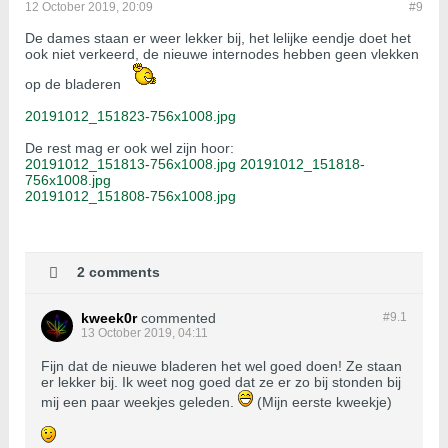
12 October 2019, 20:09
#9
De dames staan er weer lekker bij, het lelijke eendje doet het
ook niet verkeerd, de nieuwe internodes hebben geen vlekken
op de bladeren
20191012_151823-756x1008.jpg
De rest mag er ook wel zijn hoor:
20191012_151813-756x1008.jpg
20191012_151818-
756x1008.jpg
20191012_151808-756x1008.jpg
2 comments
kweek0r
commented
#9.
1
13 October 2019, 04:11
Fijn dat de nieuwe bladeren het wel goed doen! Ze staan
er lekker bij. Ik weet nog goed dat ze er zo bij stonden bij
mij een paar weekjes geleden.
(Mijn eerste kweekje)