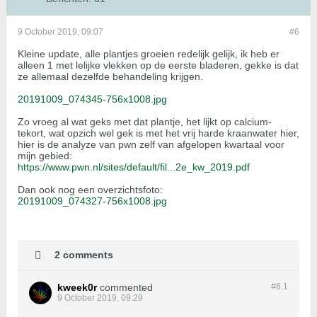
9 October 2019, 09:07
#6
Kleine update, alle plantjes groeien redelijk gelijk, ik heb er
alleen 1 met lelijke vlekken op de eerste bladeren, gekke is dat
ze allemaal dezelfde behandeling krijgen.
20191009_074345-756x1008.jpg
Zo vroeg al wat geks met dat plantje, het lijkt op calcium-
tekort, wat opzich wel gek is met het vrij harde kraanwater hier,
hier is de analyze van pwn zelf van afgelopen kwartaal voor
mijn gebied:
https://www.pwn.nl/sites/default/fil...2e_kw_2019.pdf
Dan ook nog een overzichtsfoto:
20191009_074327-756x1008.jpg
2 comments
kweek0r
commented
#6.
1
9 October 2019, 09:29