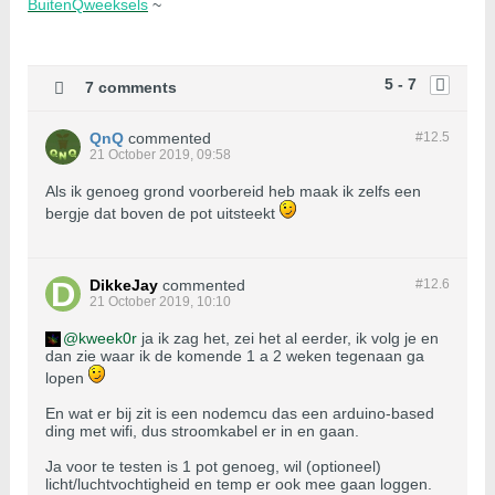
BuitenQweeksels
~
5 - 7
7 comments
QnQ
commented
#12.
5
21 October 2019, 09:58
Als ik genoeg grond voorbereid heb maak ik zelfs een
bergje dat boven de pot uitsteekt
DikkeJay
commented
#12.
6
21 October 2019, 10:10
kweek0r
ja ik zag het, zei het al eerder, ik volg je en
dan zie waar ik de komende 1 a 2 weken tegenaan ga
lopen
En wat er bij zit is een nodemcu das een arduino-based
ding met wifi, dus stroomkabel er in en gaan.
Ja voor te testen is 1 pot genoeg, wil (optioneel)
licht/luchtvochtigheid en temp er ook mee gaan loggen.