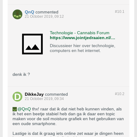
QnQ
commented
#10.
1
21 October 2019, 09:12
Technologie - Cannabis Forum
https://www.jointjedraaien.nl/wietforum/forum/cannabis-forum/forum-lounge/computers-en-internet
Discussieer hier over technologie,
computers en het internet.
denk ik ?
DikkeJay
commented
#10.
2
21 October 2019, 09:34
QnQ
thx! raar dat ik dat niet heb kunnen vinden, als
ik het een beetje stabiel heb dan ga ik daar een topic
maken voor de soil moisture grafiek en het gebruiken van
een oude smartphone.
Lastige is dat ik graag iets online zet waar je dingen heen