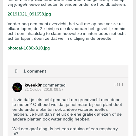
vrij jonge/nieuwe scheuten te vinden onder de hoofdbladeren.
20191021_091658.jpg
Verder nog een mooi overzicht, het valt me op hoe ver ze uit
elkaar lopen, de 2 kleintjes die ik vooraan heb gezet lijken niet
echt een inhaalslag te slaan hoewel ze in internodes niet echt
achter lopen, doen ze dat wel in uitdijing in de breedte.
photoaf-1080x810.jpg
1 comment
kweek0r
commented
#11.
1
21 October 2019, 09:57
Ik zie dat je iets hebt gemaakt om grondvocht mee door
te meten? Onthoud wel dat je het maar bij een plant doet
en de andere planten ook andere waterbehoeftes
hebben. Je kunt dan niet uit die ene grafiek aflezen of de
andere planten ook water nodig hebben.
Wel een gaaf ding! Is het een arduino of een raspberry
pi?