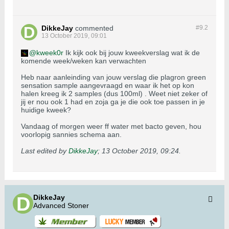
DikkeJay
commented
#9.
2
13 October 2019, 09:01
kweek0r
Ik kijk ook bij jouw kweekverslag wat ik de
komende week/weken kan verwachten
Heb naar aanleinding van jouw verslag die plagron green
sensation sample aangevraagd en waar ik het op kon
halen kreeg ik 2 samples (dus 100ml) . Weet niet zeker of
jij er nou ook 1 had en zoja ga je die ook toe passen in je
huidige kweek?
Vandaag of morgen weer ff water met bacto geven, hou
voorlopig sannies schema aan.
Last edited by
DikkeJay
;
13 October 2019, 09:24
.
DikkeJay
Advanced Stoner