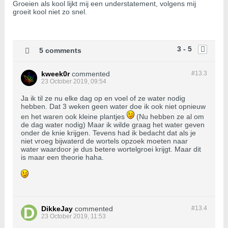
Groeien als kool lijkt mij een understatement, volgens mij
groeit kool niet zo snel.
3 - 5
5 comments
kweek0r
commented
#13.
3
23 October 2019, 09:54
Ja ik til ze nu elke dag op en voel of ze water nodig
hebben. Dat 3 weken geen water doe ik ook niet opnieuw
en het waren ook kleine plantjes
(Nu hebben ze al om
de dag water nodig) Maar ik wilde graag het water geven
onder de knie krijgen. Tevens had ik bedacht dat als je
niet vroeg bijwaterd de wortels opzoek moeten naar
water waardoor je dus betere wortelgroei krijgt. Maar dit
is maar een theorie haha.
DikkeJay
commented
#13.
4
23 October 2019, 11:53