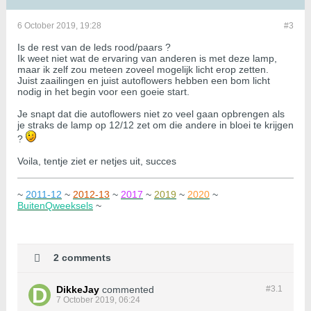
6 October 2019, 19:28
#3
Is de rest van de leds rood/paars ?
Ik weet niet wat de ervaring van anderen is met deze lamp,
maar ik zelf zou meteen zoveel mogelijk licht erop zetten.
Juist zaailingen en juist autoflowers hebben een bom licht
nodig in het begin voor een goeie start.
Je snapt dat die autoflowers niet zo veel gaan opbrengen als
je straks de lamp op 12/12 zet om die andere in bloei te krijgen
?
Voila, tentje ziet er netjes uit, succes
~
2011-12
~
2012-13
~
2017
~
2019
~
2020
~
BuitenQweeksels
~
2 comments
DikkeJay
commented
#3.
1
7 October 2019, 06:24