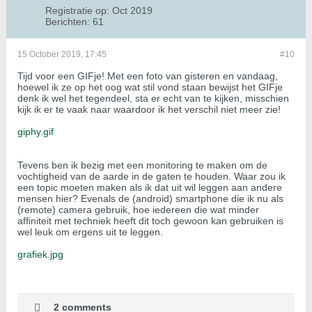
Registratie op:
Oct 2019
Berichten:
61
15 October 2019, 17:45
#10
Tijd voor een GIFje! Met een foto van gisteren en vandaag,
hoewel ik ze op het oog wat stil vond staan bewijst het GIFje
denk ik wel het tegendeel, sta er echt van te kijken, misschien
kijk ik er te vaak naar waardoor ik het verschil niet meer zie!
giphy.gif
Tevens ben ik bezig met een monitoring te maken om de
vochtigheid van de aarde in de gaten te houden. Waar zou ik
een topic moeten maken als ik dat uit wil leggen aan andere
mensen hier? Evenals de (android) smartphone die ik nu als
(remote) camera gebruik, hoe iedereen die wat minder
affiniteit met techniek heeft dit toch gewoon kan gebruiken is
wel leuk om ergens uit te leggen.
grafiek.jpg
2 comments