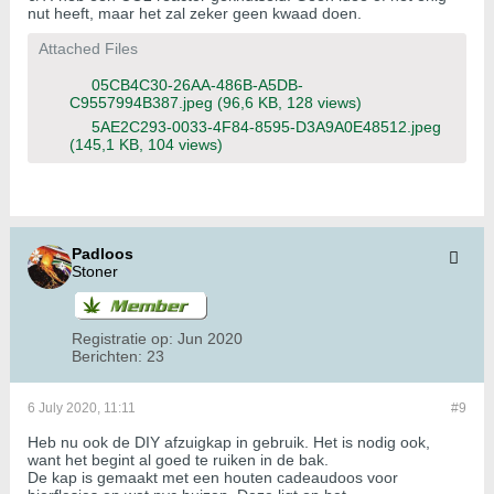
nut heeft, maar het zal zeker geen kwaad doen.
Attached Files
05CB4C30-26AA-486B-A5DB-
C9557994B387.jpeg
(96,6 KB, 128 views)
5AE2C293-0033-4F84-8595-D3A9A0E48512.jpeg
(145,1 KB, 104 views)
Padloos
Stoner
Registratie op:
Jun 2020
Berichten:
23
6 July 2020, 11:11
#9
Heb nu ook de DIY afzuigkap in gebruik. Het is nodig ook,
want het begint al goed te ruiken in de bak.
De kap is gemaakt met een houten cadeaudoos voor