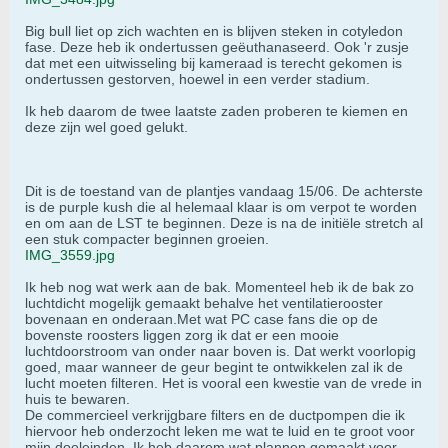
Big bull liet op zich wachten en is blijven steken in cotyledon
fase. Deze heb ik ondertussen geëuthanaseerd. Ook 'r zusje
dat met een uitwisseling bij kameraad is terecht gekomen is
ondertussen gestorven, hoewel in een verder stadium.
Ik heb daarom de twee laatste zaden proberen te kiemen en
deze zijn wel goed gelukt.
Dit is de toestand van de plantjes vandaag 15/06. De achterste
is de purple kush die al helemaal klaar is om verpot te worden
en om aan de LST te beginnen. Deze is na de initiële stretch al
een stuk compacter beginnen groeien.
IMG_3559.jpg
Ik heb nog wat werk aan de bak. Momenteel heb ik de bak zo
luchtdicht mogelijk gemaakt behalve het ventilatierooster
bovenaan en onderaan.Met wat PC case fans die op de
bovenste roosters liggen zorg ik dat er een mooie
luchtdoorstroom van onder naar boven is. Dat werkt voorlopig
goed, maar wanneer de geur begint te ontwikkelen zal ik de
lucht moeten filteren. Het is vooral een kwestie van de vrede in
huis te bewaren.
De commercieel verkrijgbare filters en de ductpompen die ik
hiervoor heb onderzocht leken me wat te luid en te groot voor
mijn doeleinden. Ik heb daarom wat plannen gemaakt voor