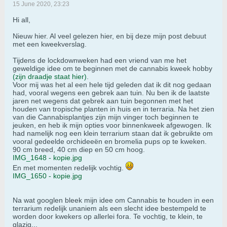
15 June 2020, 23:23
Hi all,
Nieuw hier. Al veel gelezen hier, en bij deze mijn post debuut
met een kweekverslag.
Tijdens de lockdownweken had een vriend van me het
geweldige idee om te beginnen met de cannabis kweek hobby
(zijn draadje staat hier)
.
Voor mij was het al een hele tijd geleden dat ik dit nog gedaan
had, vooral wegens een gebrek aan tuin. Nu ben ik de laatste
jaren net wegens dat gebrek aan tuin begonnen met het
houden van tropische planten in huis en in terraria. Na het zien
van die Cannabisplantjes zijn mijn vinger toch beginnen te
jeuken, en heb ik mijn opties voor binnenkweek afgewogen. Ik
had namelijk nog een klein terrarium staan dat ik gebruikte om
vooral gedeelde orchideeën en bromelia pups op te kweken.
90 cm breed, 40 cm diep en 50 cm hoog.
IMG_1648 - kopie.jpg
En met momenten redelijk vochtig.
IMG_1650 - kopie.jpg
Na wat googlen bleek mijn idee om Cannabis te houden in een
terrarium redelijk unaniem als een slecht idee bestempeld te
worden door kwekers op allerlei fora. Te vochtig, te klein, te
glazig...