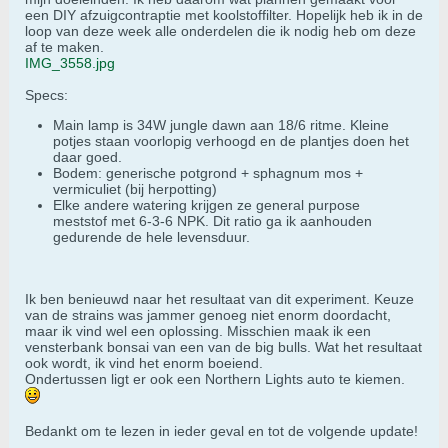
een DIY afzuigcontraptie met koolstoffilter. Hopelijk heb ik in de
loop van deze week alle onderdelen die ik nodig heb om deze
af te maken.
IMG_3558.jpg
Specs:
Main lamp is 34W jungle dawn aan 18/6 ritme. Kleine
potjes staan voorlopig verhoogd en de plantjes doen het
daar goed.
Bodem: generische potgrond + sphagnum mos +
vermiculiet (bij herpotting)
Elke andere watering krijgen ze general purpose
meststof met 6-3-6 NPK. Dit ratio ga ik aanhouden
gedurende de hele levensduur.
Ik ben benieuwd naar het resultaat van dit experiment. Keuze
van de strains was jammer genoeg niet enorm doordacht,
maar ik vind wel een oplossing. Misschien maak ik een
vensterbank bonsai van een van de big bulls. Wat het resultaat
ook wordt, ik vind het enorm boeiend.
Ondertussen ligt er ook een Northern Lights auto te kiemen.
Bedankt om te lezen in ieder geval en tot de volgende update!