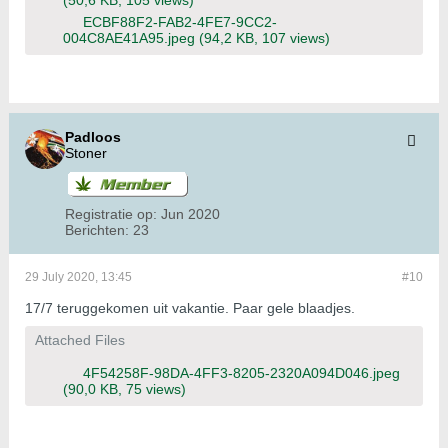
(50,6 KB, 105 views)
ECBF88F2-FAB2-4FE7-9CC2-
004C8AE41A95.jpeg
(94,2 KB, 107 views)
Padloos
Stoner
Registratie op:
Jun 2020
Berichten:
23
29 July 2020, 13:45
#10
17/7 teruggekomen uit vakantie. Paar gele blaadjes.
Attached Files
4F54258F-98DA-4FF3-8205-2320A094D046.jpeg
(90,0 KB, 75 views)