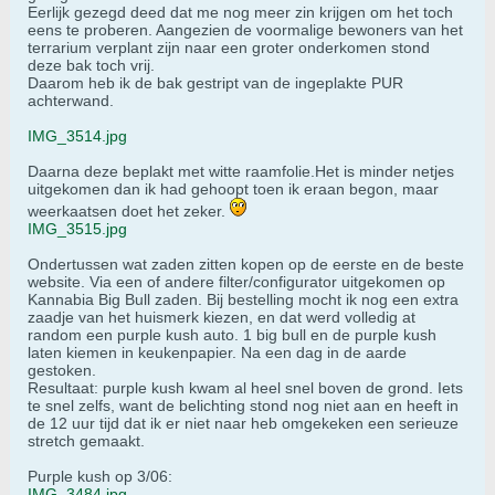
Eerlijk gezegd deed dat me nog meer zin krijgen om het toch
eens te proberen. Aangezien de voormalige bewoners van het
terrarium verplant zijn naar een groter onderkomen stond
deze bak toch vrij.
Daarom heb ik de bak gestript van de ingeplakte PUR
achterwand.
IMG_3514.jpg
Daarna deze beplakt met witte raamfolie.Het is minder netjes
uitgekomen dan ik had gehoopt toen ik eraan begon, maar
weerkaatsen doet het zeker.
IMG_3515.jpg
Ondertussen wat zaden zitten kopen op de eerste en de beste
website. Via een of andere filter/configurator uitgekomen op
Kannabia Big Bull zaden. Bij bestelling mocht ik nog een extra
zaadje van het huismerk kiezen, en dat werd volledig at
random een purple kush auto. 1 big bull en de purple kush
laten kiemen in keukenpapier. Na een dag in de aarde
gestoken.
Resultaat: purple kush kwam al heel snel boven de grond. Iets
te snel zelfs, want de belichting stond nog niet aan en heeft in
de 12 uur tijd dat ik er niet naar heb omgekeken een serieuze
stretch gemaakt.
Purple kush op 3/06:
IMG_3484.jpg