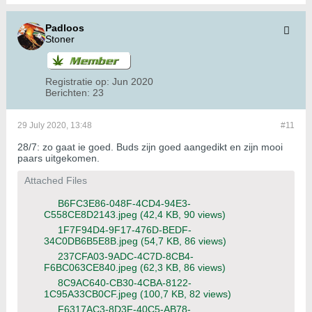
Padloos
Stoner
Registratie op:
Jun 2020
Berichten:
23
29 July 2020, 13:48
#11
28/7: zo gaat ie goed. Buds zijn goed aangedikt en zijn mooi
paars uitgekomen.
Attached Files
B6FC3E86-048F-4CD4-94E3-
C558CE8D2143.jpeg
(42,4 KB, 90 views)
1F7F94D4-9F17-476D-BEDF-
34C0DB6B5E8B.jpeg
(54,7 KB, 86 views)
237CFA03-9ADC-4C7D-8CB4-
F6BC063CE840.jpeg
(62,3 KB, 86 views)
8C9AC640-CB30-4CBA-8122-
1C95A33CB0CF.jpeg
(100,7 KB, 82 views)
F6317AC3-8D3F-40C5-AB78-