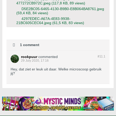
477272CB972C.jpeg
(117,8 KB, 89 views)
D5E2BC05-6465-4130-B9B0-E8B064BA8761.jpeg
(59,4 KB, 84 views)
4297EDEC-A67A-4E83-9938-
21BC605CEC64.jpeg
(61,5 KB, 83 views)
1 comment
rookpuur
commented
#11.
1
29 July 2020, 17:16
Hey, dat ziet er leuk uit daar. Welke microscoop gebruik
jij?