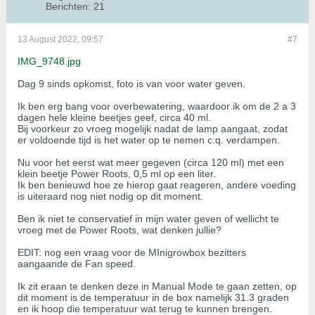
Berichten:
21
13 August 2022, 09:57
#7
IMG_9748.jpg
Dag 9 sinds opkomst, foto is van voor water geven.
Ik ben erg bang voor overbewatering, waardoor ik om de 2 a 3
dagen hele kleine beetjes geef, circa 40 ml.
Bij voorkeur zo vroeg mogelijk nadat de lamp aangaat, zodat
er voldoende tijd is het water op te nemen c.q. verdampen.
Nu voor het eerst wat meer gegeven (circa 120 ml) met een
klein beetje Power Roots, 0,5 ml op een liter.
Ik ben benieuwd hoe ze hierop gaat reageren, andere voeding
is uiteraard nog niet nodig op dit moment.
Ben ik niet te conservatief in mijn water geven of wellicht te
vroeg met de Power Roots, wat denken jullie?
EDIT: nog een vraag voor de MInigrowbox bezitters
aangaande de Fan speed.
Ik zit eraan te denken deze in Manual Mode te gaan zetten, op
dit moment is de temperatuur in de box namelijk 31.3 graden
en ik hoop die temperatuur wat terug te kunnen brengen.