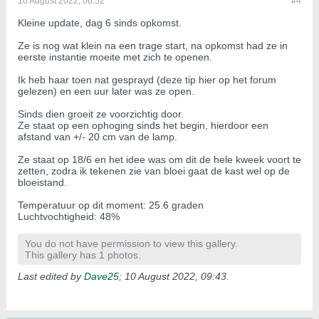
10 August 2022, 06:52
#4
Kleine update, dag 6 sinds opkomst.
Ze is nog wat klein na een trage start, na opkomst had ze in
eerste instantie moeite met zich te openen.
Ik heb haar toen nat gesprayd (deze tip hier op het forum
gelezen) en een uur later was ze open.
Sinds dien groeit ze voorzichtig door.
Ze staat op een ophoging sinds het begin, hierdoor een
afstand van +/- 20 cm van de lamp.
Ze staat op 18/6 en het idee was om dit de hele kweek voort te
zetten, zodra ik tekenen zie van bloei gaat de kast wel op de
bloeistand.
Temperatuur op dit moment: 25.6 graden
Luchtvochtigheid: 48%
You do not have permission to view this gallery.
This gallery has 1 photos.
Last edited by
Dave25
;
10 August 2022, 09:43
.