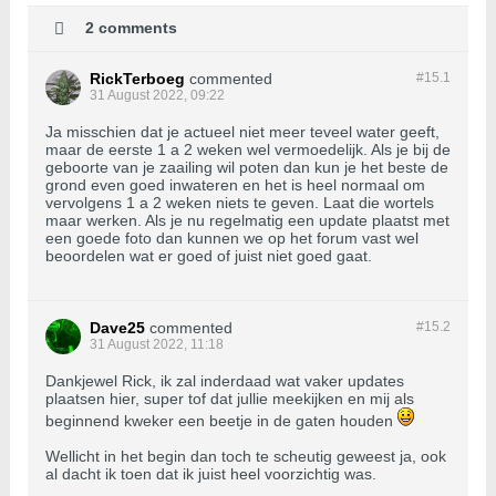
2 comments
RickTerboeg
commented
#15.
1
31 August 2022, 09:22
Ja misschien dat je actueel niet meer teveel water geeft,
maar de eerste 1 a 2 weken wel vermoedelijk. Als je bij de
geboorte van je zaailing wil poten dan kun je het beste de
grond even goed inwateren en het is heel normaal om
vervolgens 1 a 2 weken niets te geven. Laat die wortels
maar werken. Als je nu regelmatig een update plaatst met
een goede foto dan kunnen we op het forum vast wel
beoordelen wat er goed of juist niet goed gaat.
Dave25
commented
#15.
2
31 August 2022, 11:18
Dankjewel Rick, ik zal inderdaad wat vaker updates
plaatsen hier, super tof dat jullie meekijken en mij als
beginnend kweker een beetje in de gaten houden
Wellicht in het begin dan toch te scheutig geweest ja, ook
al dacht ik toen dat ik juist heel voorzichtig was.