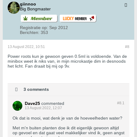
giinnoo
Big Bongmaster
Registratie op:
Sep 2012
Berichten:
353
13 August 2022, 10:51
#8
Power roots kun je gewoon geven 0.5ml is voldoende. Van de
minibox weet ik niks van, in mijn microkastje dim in desnoods
het licht. Fan draait bij mij op 9v.
3 comments
Dave25
commented
#8.
1
13 August 2022, 12:07
Ok dat is mooi, wat denk je van de hoeveelheden water?
Met m'n buiten planten doe ik dit eigenlijk gewoon altijd
op gevoel en dat gaat veel makkelijker vind ik, geen angst