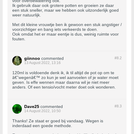
voor overbewatering ook.
Ik gebruik daar ook grotere potten en groeien ze daar
een stuk sneller, maar we hebben ook uitzonderlijk goed
weer natuurlijk.
Met dit kleine vrouwtje ben ik gewoon een stuk angstiger /
voorzichtiger en bang iets verkeerds te doen.
Ook omdat het er maar eentje is dus, weinig ruimte voor
fouten.
giinnoo
commented
#8.
2
13 August 2022, 13:16
120ml is voldoende denk ik, ik til altijd de pot op om te
â€˜wegenâ€™ zo kun je wel aanvoelen of je water moet
geven. Is effe wennen maar daarna wil je niet meer
anders. Of een tensio/vocht meter doet ook wonderen.
Dave25
commented
#8.
3
14 August 2022, 10:50
Thanks! Ze staat er goed bij vandaag. Wegen is
inderdaad een goede methode.