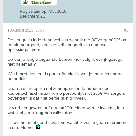
Registratie op:
Oct 2018
Berichten:
21
10 August 2022, 15:07
#6
De hoogte is inderdaad wel iets waar ik me â€˜zorgenâ€™ om
maak maargoed, zoals je zelf aangeeft zijn daar wel
oplossingen voor.
De opmerking aangaande Lemon Kick volg ik eerlijk gezegd
niet helemaal?
Wat betreft kosten, is puur afhankelijk van je energiecontract
natuurlijk.
Daarnaast hoop ik snel zonnepanelen te hebben dus
kostentechnisch maak ik me persoonlijk niet zoâ€™n zorgen,
bovendien is dat niet perse mijn drijfveer.
Ik vind het gewoon tof om mâ€™n eigen wiet te kweken, iets
wat ik al jaren lang heb willen doen.
En als het echt goed bevalt verwacht ik wel te gaan uitbreiden
in te toekomst