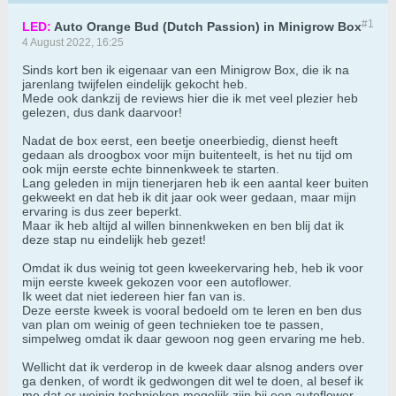
#1
LED:
Auto Orange Bud (Dutch Passion) in Minigrow Box
4 August 2022, 16:25
Sinds kort ben ik eigenaar van een Minigrow Box, die ik na
jarenlang twijfelen eindelijk gekocht heb.
Mede ook dankzij de reviews hier die ik met veel plezier heb
gelezen, dus dank daarvoor!
Nadat de box eerst, een beetje oneerbiedig, dienst heeft
gedaan als droogbox voor mijn buitenteelt, is het nu tijd om
ook mijn eerste echte binnenkweek te starten.
Lang geleden in mijn tienerjaren heb ik een aantal keer buiten
gekweekt en dat heb ik dit jaar ook weer gedaan, maar mijn
ervaring is dus zeer beperkt.
Maar ik heb altijd al willen binnenkweken en ben blij dat ik
deze stap nu eindelijk heb gezet!
Omdat ik dus weinig tot geen kweekervaring heb, heb ik voor
mijn eerste kweek gekozen voor een autoflower.
Ik weet dat niet iedereen hier fan van is.
Deze eerste kweek is vooral bedoeld om te leren en ben dus
van plan om weinig of geen technieken toe te passen,
simpelweg omdat ik daar gewoon nog geen ervaring me heb.
Wellicht dat ik verderop in de kweek daar alsnog anders over
ga denken, of wordt ik gedwongen dit wel te doen, al besef ik
me dat er weinig technieken mogelijk zijn bij een autoflower.