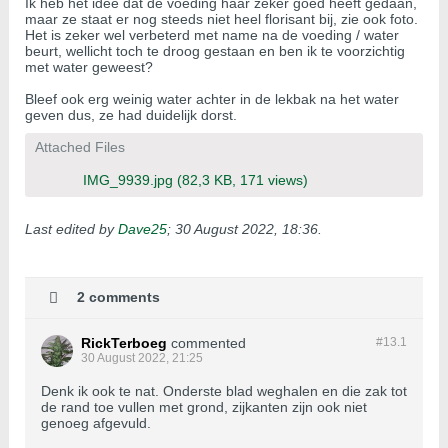
Ik heb het idee dat de voeding haar zeker goed heeft gedaan,
maar ze staat er nog steeds niet heel florisant bij, zie ook foto.
Het is zeker wel verbeterd met name na de voeding / water
beurt, wellicht toch te droog gestaan en ben ik te voorzichtig
met water geweest?
Bleef ook erg weinig water achter in de lekbak na het water
geven dus, ze had duidelijk dorst.
Attached Files
IMG_9939.jpg
(82,3 KB, 171 views)
Last edited by
Dave25
;
30 August 2022, 18:36
.
2 comments
RickTerboeg
commented
#13.
1
30 August 2022, 21:25
Denk ik ook te nat. Onderste blad weghalen en die zak tot
de rand toe vullen met grond, zijkanten zijn ook niet
genoeg afgevuld.