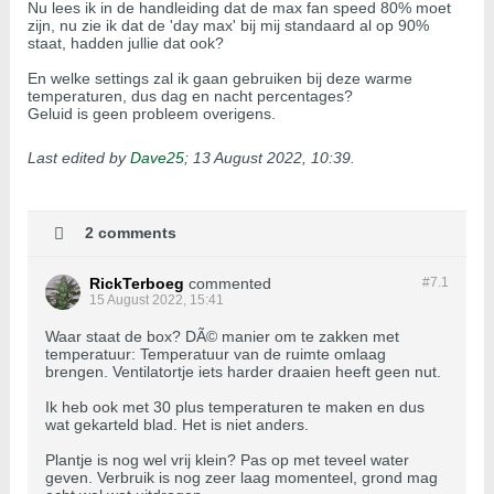
Nu lees ik in de handleiding dat de max fan speed 80% moet
zijn, nu zie ik dat de 'day max' bij mij standaard al op 90%
staat, hadden jullie dat ook?
En welke settings zal ik gaan gebruiken bij deze warme
temperaturen, dus dag en nacht percentages?
Geluid is geen probleem overigens.
Last edited by
Dave25
;
13 August 2022, 10:39
.
2 comments
RickTerboeg
commented
#7.
1
15 August 2022, 15:41
Waar staat de box? DÃ© manier om te zakken met
temperatuur: Temperatuur van de ruimte omlaag
brengen. Ventilatortje iets harder draaien heeft geen nut.
Ik heb ook met 30 plus temperaturen te maken en dus
wat gekarteld blad. Het is niet anders.
Plantje is nog wel vrij klein? Pas op met teveel water
geven. Verbruik is nog zeer laag momenteel, grond mag