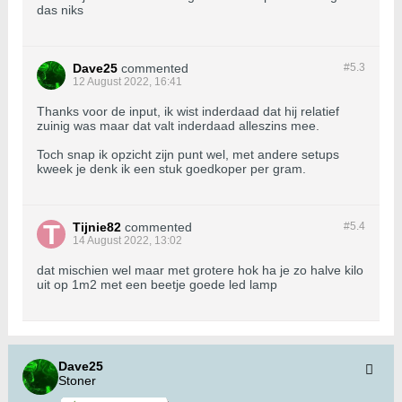
das niks
Dave25
commented
#5.
3
12 August 2022, 16:41
Thanks voor de input, ik wist inderdaad dat hij relatief
zuinig was maar dat valt inderdaad alleszins mee.
Toch snap ik opzicht zijn punt wel, met andere setups
kweek je denk ik een stuk goedkoper per gram.
Tijnie82
commented
#5.
4
14 August 2022, 13:02
dat mischien wel maar met grotere hok ha je zo halve kilo
uit op 1m2 met een beetje goede led lamp
Dave25
Stoner