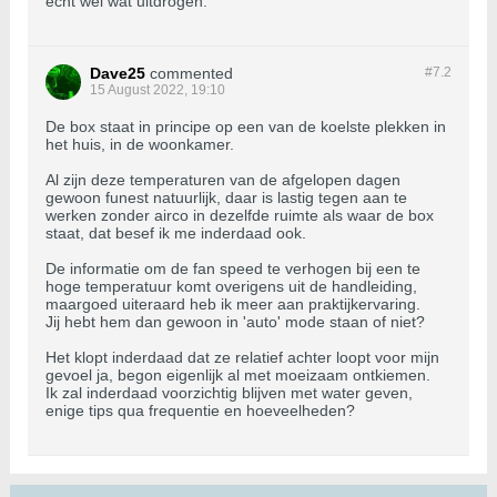
echt wel wat uitdrogen.
Dave25
commented
#7.
2
15 August 2022, 19:10
De box staat in principe op een van de koelste plekken in
het huis, in de woonkamer.
Al zijn deze temperaturen van de afgelopen dagen
gewoon funest natuurlijk, daar is lastig tegen aan te
werken zonder airco in dezelfde ruimte als waar de box
staat, dat besef ik me inderdaad ook.
De informatie om de fan speed te verhogen bij een te
hoge temperatuur komt overigens uit de handleiding,
maargoed uiteraard heb ik meer aan praktijkervaring.
Jij hebt hem dan gewoon in 'auto' mode staan of niet?
Het klopt inderdaad dat ze relatief achter loopt voor mijn
gevoel ja, begon eigenlijk al met moeizaam ontkiemen.
Ik zal inderdaad voorzichtig blijven met water geven,
enige tips qua frequentie en hoeveelheden?