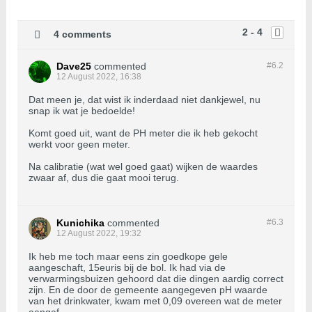
2 - 4
4 comments
Dave25
commented
#6.
2
12 August 2022, 16:38
Dat meen je, dat wist ik inderdaad niet dankjewel, nu
snap ik wat je bedoelde!
Komt goed uit, want de PH meter die ik heb gekocht
werkt voor geen meter.
Na calibratie (wat wel goed gaat) wijken de waardes
zwaar af, dus die gaat mooi terug.
Kunichika
commented
#6.
3
12 August 2022, 19:32
Ik heb me toch maar eens zin goedkope gele
aangeschaft, 15euris bij de bol. Ik had via de
verwarmingsbuizen gehoord dat die dingen aardig correct
zijn. En de door de gemeente aangegeven pH waarde
van het drinkwater, kwam met 0,09 overeen wat de meter