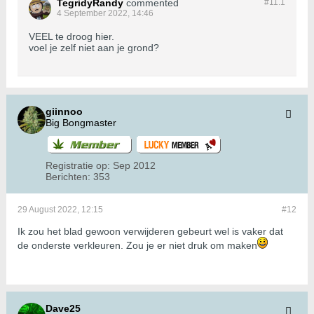
TegridyRandy
commented
#11.
1
4 September 2022, 14:46
VEEL te droog hier.
voel je zelf niet aan je grond?
giinnoo
Big Bongmaster
Registratie op:
Sep 2012
Berichten:
353
29 August 2022, 12:15
#12
Ik zou het blad gewoon verwijderen gebeurt wel is vaker dat
de onderste verkleuren. Zou je er niet druk om maken
Dave25