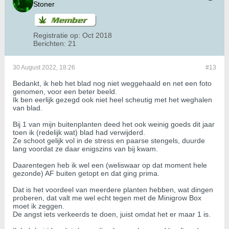
Stoner
Registratie op:
Oct 2018
Berichten:
21
30 August 2022, 18:26
#13
Bedankt, ik heb het blad nog niet weggehaald en net een foto
genomen, voor een beter beeld.
Ik ben eerlijk gezegd ook niet heel scheutig met het weghalen
van blad.
Bij 1 van mijn buitenplanten deed het ook weinig goeds dit jaar
toen ik (redelijk wat) blad had verwijderd.
Ze schoot gelijk vol in de stress en paarse stengels, duurde
lang voordat ze daar enigszins van bij kwam.
Daarentegen heb ik wel een (weliswaar op dat moment hele
gezonde) AF buiten getopt en dat ging prima.
Dat is het voordeel van meerdere planten hebben, wat dingen
proberen, dat valt me wel echt tegen met de Minigrow Box
moet ik zeggen.
De angst iets verkeerds te doen, juist omdat het er maar 1 is.