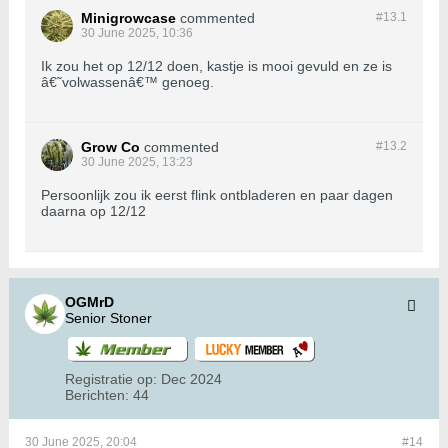
Minigrowcase
commented
#13.
1
30 June 2025, 10:36
Ik zou het op 12/12 doen, kastje is mooi gevuld en ze is
â€˜volwassenâ€™ genoeg.
Grow Co
commented
#13.
2
30 June 2025, 13:23
Persoonlijk zou ik eerst flink ontbladeren en paar dagen
daarna op 12/12
OGMrD
Senior Stoner
Registratie op:
Dec 2024
Berichten:
44
30 June 2025, 20:04
#14