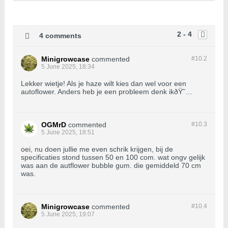
2 - 4
4 comments
Minigrowcase
commented
#10.
2
5 June 2025, 18:34
Lekker wietje! Als je haze wilt kies dan wel voor een
autoflower. Anders heb je een probleem denk ikðŸ˜…
OGMrD
commented
#10.
3
5 June 2025, 18:51
oei, nu doen jullie me even schrik krijgen, bij de
specificaties stond tussen 50 en 100 com. wat ongv gelijk
was aan de autflower bubble gum. die gemiddeld 70 cm
was.
Minigrowcase
commented
#10.
4
5 June 2025, 19:07