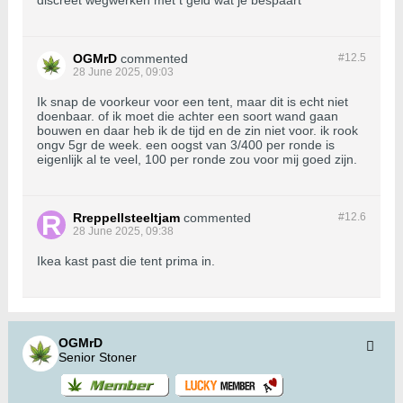
discreet wegwerken met t geld wat je bespaart
OGMrD
commented
#12.
5
28 June 2025, 09:03
Ik snap de voorkeur voor een tent, maar dit is echt niet
doenbaar. of ik moet die achter een soort wand gaan
bouwen en daar heb ik de tijd en de zin niet voor. ik rook
ongv 5gr de week. een oogst van 3/400 per ronde is
eigenlijk al te veel, 100 per ronde zou voor mij goed zijn.
Rreppellsteeltjam
commented
#12.
6
28 June 2025, 09:38
Ikea kast past die tent prima in.
OGMrD
Senior Stoner