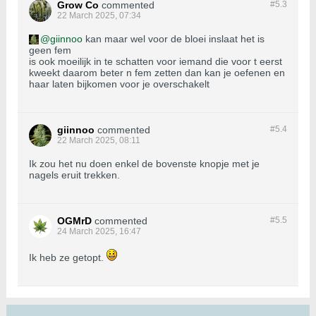
Grow Co
commented
#5.
3
22 March 2025, 07:34
giinnoo
kan maar wel voor de bloei inslaat het is
geen fem
is ook moeilijk in te schatten voor iemand die voor t eerst
kweekt daarom beter n fem zetten dan kan je oefenen en
haar laten bijkomen voor je overschakelt
giinnoo
commented
#5.
4
22 March 2025, 08:11
Ik zou het nu doen enkel de bovenste knopje met je
nagels eruit trekken.
OGMrD
commented
#5.
5
24 March 2025, 16:47
Ik heb ze getopt.