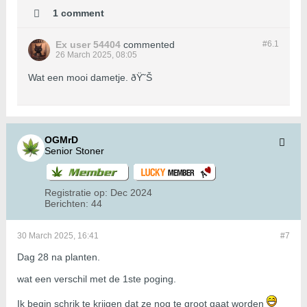
1 comment
Ex user 54404
commented
#6.
1
26 March 2025, 08:05
Wat een mooi dametje. ðŸ˜Š
OGMrD
Senior Stoner
Registratie op:
Dec 2024
Berichten:
44
30 March 2025, 16:41
#7
Dag 28 na planten.
wat een verschil met de 1ste poging.
Ik begin schrik te krijgen dat ze nog te groot gaat worden