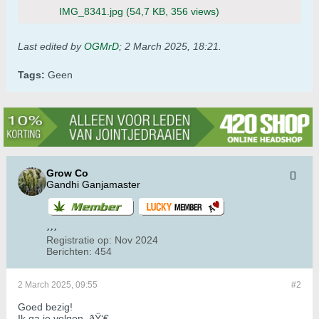
IMG_8341.jpg
(54,7 KB, 356 views)
Last edited by
OGMrD
;
2 March 2025, 18:21
.
Tags:
Geen
Grow Co
Gandhi Ganjamaster
Registratie op:
Nov 2024
Berichten:
454
2 March 2025, 09:55
#2
Goed bezig!
Ik ga je volgen. ðŸ‘€