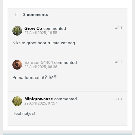
3 comments
Grow Co
commented
#8.
1
27 April 2025, 18:55
Niks te groot hoor ruimte zat nog
Ex user 54404
commented
#8.
2
28 April 2025, 06:36
Prima formaat. ðŸ˜ŠðŸ‘
Minigrowcase
commented
#8.
3
29 April 2025, 07:57
Heel netjes!