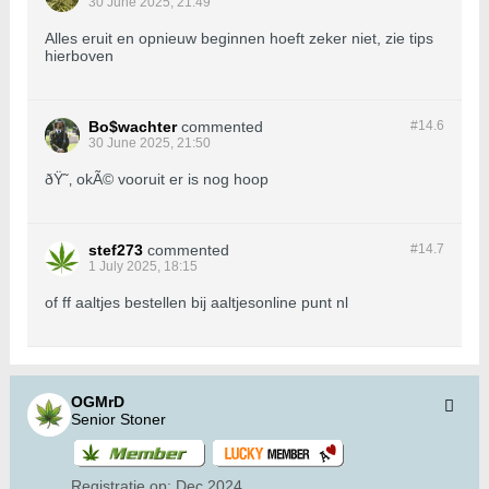
30 June 2025, 21:49
Alles eruit en opnieuw beginnen hoeft zeker niet, zie tips
hierboven
Bo$wachter
commented
#14.
6
30 June 2025, 21:50
ðŸ˜‚ okÃ© vooruit er is nog hoop
stef273
commented
#14.
7
1 July 2025, 18:15
of ff aaltjes bestellen bij aaltjesonline punt nl
OGMrD
Senior Stoner
Registratie op:
Dec 2024