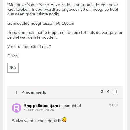
"Met deze Super Silver Haze zaden kan bijna iedereen haze
wiet kweken. Indoor wordt ze ongeveer 80 cm hoog. Je hebt
dus geen grote ruimte nodig.
Gemiddelde hoogt tussen 50-100cm
Hoop dan toch met te toppen en betere LST als de vorige keer
ze wel wat klein te houden.
Verloren moeite of niet?
Grtzz.
â€‹
2 - 4
4 comments
Rreppellsteeltjam
commented
#11.
2
5 June 2025, 20:26
Sativa word lachen denk ik.