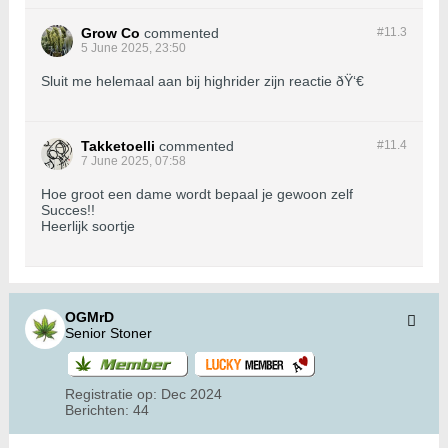
Grow Co
commented
#11.
3
5 June 2025, 23:50
Sluit me helemaal aan bij highrider zijn reactie ðŸ‘€
Takketoelli
commented
#11.
4
7 June 2025, 07:58
Hoe groot een dame wordt bepaal je gewoon zelf
Succes!!
Heerlijk soortje
OGMrD
Senior Stoner
Registratie op:
Dec 2024
Berichten:
44