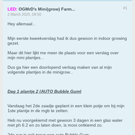
#1
LED:
OGMrD's Mini(grow) Farm...
2 March 2025, 09:50
Hey allemaal...
Mijn eerste kweekverslag had ik dus gewoon in indoor growing
gezet.
Maar dit hier lijkt me meer de plaats voor een verslag over
mijn mini plantjes...
Dus ga hier een doorlopend verlsag maken van al mijn
volgende plantjes in de minigrow...
Dag 1 plantje 2 (AUTO Bubble Gum)
Vandaag het 2de zaadje geplant in een klein potje om bij mijn
1ste plantje in de mgb te zetten.
Heb nu voorgekiemd met gewoon 3 dagen in een glas water
met ph 6.2 en zo laten doen, is mooi ontkiemd zo.
2de run is ook terug een auto Bubble Gum.