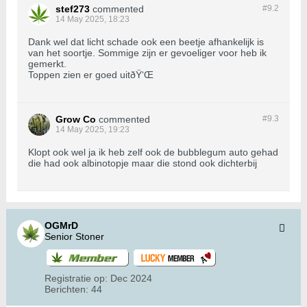
stef273
commented
#9.
2
14 May 2025, 18:23
Dank wel dat licht schade ook een beetje afhankelijk is
van het soortje. Sommige zijn er gevoeliger voor heb ik
gemerkt.
Toppen zien er goed uitðŸ‘Œ
Grow Co
commented
#9.
3
14 May 2025, 19:23
Klopt ook wel ja ik heb zelf ook de bubblegum auto gehad
die had ook albinotopje maar die stond ook dichterbij
OGMrD
Senior Stoner
Registratie op:
Dec 2024
Berichten:
44