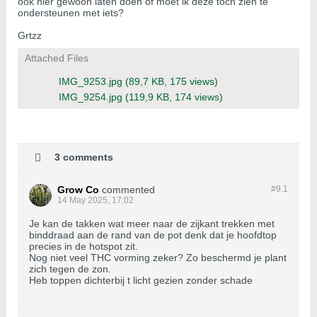
ook hier gewoon laten doen of moet ik deze toch zien te
ondersteunen met iets?
Grtzz
Attached Files
IMG_9253.jpg
(89,7 KB, 175 views)
IMG_9254.jpg
(119,9 KB, 174 views)
3 comments
Grow Co
commented
#9.
1
14 May 2025, 17:02
Je kan de takken wat meer naar de zijkant trekken met
binddraad aan de rand van de pot denk dat je hoofdtop
precies in de hotspot zit.
Nog niet veel THC vorming zeker? Zo beschermd je plant
zich tegen de zon.
Heb toppen dichterbij t licht gezien zonder schade