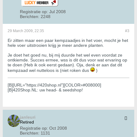
Registratie op:
Jul 2008
Berichten:
2248
29 March 2009, 22:35
#3
Er zitten maar een paar kempzaadjes in het voer, mocht je het
hele voer uitstrooien krijg je meer andere planten.
Je doet het goed nu, bij mij duurde het wel even voordat ze
ontkiemde. Succes ermee, wss is dit dus voor wat ervaring op
te doen (Heb ik ook eerst gedaan). Oja, denk er aan dat dit
kempzaad wel nutteloos is (niet roken dus
)
[B][URL="https://420shop.nl"][COLOR=#008000]
[B]420Shop.NL: uw head- & seedshop!
janleuri
Retired
Registratie op:
Oct 2008
Berichten:
1131