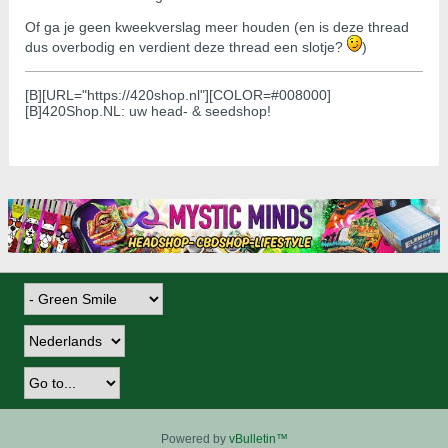
Of ga je geen kweekverslag meer houden (en is deze thread
dus overbodig en verdient deze thread een slotje?
)
[B][URL="https://420shop.nl"][COLOR=#008000]
[B]420Shop.NL: uw head- & seedshop!
Powered by
vBulletin™