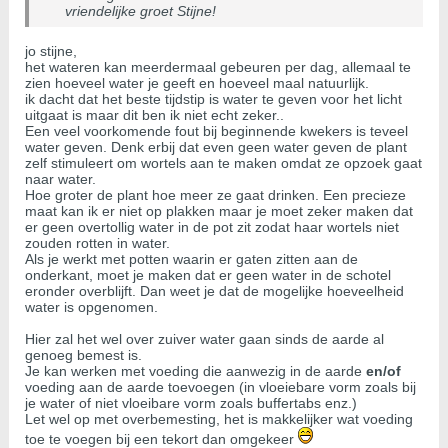
vriendelijke groet Stijne!
jo stijne,
het wateren kan meerdermaal gebeuren per dag, allemaal te
zien hoeveel water je geeft en hoeveel maal natuurlijk.
ik dacht dat het beste tijdstip is water te geven voor het licht
uitgaat is maar dit ben ik niet echt zeker..
Een veel voorkomende fout bij beginnende kwekers is teveel
water geven. Denk erbij dat even geen water geven de plant
zelf stimuleert om wortels aan te maken omdat ze opzoek gaat
naar water.
Hoe groter de plant hoe meer ze gaat drinken. Een precieze
maat kan ik er niet op plakken maar je moet zeker maken dat
er geen overtollig water in de pot zit zodat haar wortels niet
zouden rotten in water.
Als je werkt met potten waarin er gaten zitten aan de
onderkant, moet je maken dat er geen water in de schotel
eronder overblijft. Dan weet je dat de mogelijke hoeveelheid
water is opgenomen.
Hier zal het wel over zuiver water gaan sinds de aarde al
genoeg bemest is.
Je kan werken met voeding die aanwezig in de aarde
en/of
voeding aan de aarde toevoegen (in vloeiebare vorm zoals bij
je water of niet vloeibare vorm zoals buffertabs enz.)
Let wel op met overbemesting, het is makkelijker wat voeding
toe te voegen bij een tekort dan omgekeer