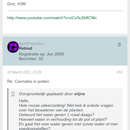
Grtz, HJM
http://www.youtube.com/watch?v=zCvSc2b8CWc
Spliffmeister
Retired
Registratie op:
Jun 2009
Berichten:
32
22 March 2011, 21:05
#11
Re: Cannabis in potten
Oorspronkelijk geplaatst door
stijne
Hallo,
Hele mooie uiteenzetting! Wel heb ik enkele vragen
over het bewateren van de planten.
Gebeurd het water geven 1 maal daags?
Hoeveel water in verhouding tot de pot of plant?
En gaat het over water geven met zuiver water of met
voedingsstoffen?