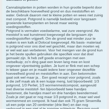
Cannabisplanten in potten worden in hun grootte beperkt door
de beschikbare hoeveelheid grond en dus meststoffen en
water. Gebruik daarom niet te kleine potten en wees niet zuinig
met compost. Potgrond is namelijk bedoeld voor langzaam
groeiende kamerplanten en bevat maar weinig
voedingsstoffen.
Potgrond is vermalen voedselarme, wat zure veengrond. Als
meststof is wat kunstmest toegevoegd die langzaam zijn
voedingsstoffen vrijgeeft. Om de grond wat minder zuur te
maken is een kalk al Dolocal toegevoegd. Als basis- materiaal
is potgrond voor ons doel wel geschikt, maar dan moeten wij
er wel wat aan verbeteren. Voor het mengen van de grond kun
je het beste spullen gebruiken die specifiek voor dat doel
gemaakt zijn. Ik heb zelf goede ervaringen met een
metselkuip; zo'n ding gaat een leven lang mee en kost
ongeveer vijventwintig gulden. Je kunt er flink met een schep
in tekeer gaan en je maakt iedere keer ongeveer dezelfde
hoeveelheid grond en meststoffen in aan. Een betonmolen
gaat ook wel maar ja... Een goed recept voor potgrond, zoals
ik die zelf maak als ik een kuipje meng, luid bijvoorbeeld: 1/3
potgrond, 1/3 Perliet, 1/3 wormenmestcompost, aangevuld
met diverse meststof- fen bijvoorbeeld twee handjes
basismest, die handjes maerl en drie handjes beendermeel.
Zoals je ziet gaat er nog maar 1/3 potgrond in, maar wel veel
wormenmest en compost. Ik haal dan ook 75 gram Sinsemilla
uit een potje van 20 centimeter (drie liter) en dan nog
verbouwd in een niet al te zonnige achtertuin. Bezuinig nooit