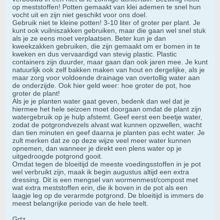
op meststoffen! Potten gemaakt van klei ademen te snel hun
vocht uit en zijn niet geschikt voor ons doel.
Gebruik niet te kleine potten! 3-10 liter of groter per plant. Je
kunt ook vuilniszakken gebruiken, maar die gaan wel snel stuk
als je ze eens moet verplaatsen. Beter kun je dan
kweekzakken gebruiken, die zijn gemaakt om er bomen in te
kweken en dus vervaardigd van stevig plastic. Plastic
containers zijn duurder, maar gaan dan ook jaren mee. Je kunt
natuurlijk ook zelf bakken maken van hout en dergelijke, als je
maar zorg voor voldoende drainage van overtollig water aan
de onderzijde. Ook hier geld weer: hoe groter de pot, hoe
groter de plant!
Als je je planten water gaat geven, bedenk dan wel dat je
hiermee het hele seizoen moet doorgaan omdat de plant zijn
watergebruik op je hulp afstemt. Geef eerst een beetje water,
zodat de potgrondvezels alvast wat kunnen opzwellen, wacht
dan tien minuten en geef daarna je planten pas echt water. Je
zult merken dat ze op deze wijze veel meer water kunnen
opnemen, dan wanneer je direkt een plens water op je
uitgedroogde potgrond gooit.
Omdat tegen de bloeitijd de meeste voedingsstoffen in je pot
wel verbruikt zijn, maak ik begin augustus altijd een extra
dressing. Dit is een mengsel van wormenmest/compost met
wat extra meststoffen erin, die ik boven in de pot als een
laagje leg op de verarmde potgrond. De bloeitijd is immers de
meest belangrijke periode van de hele teelt.
Grtz