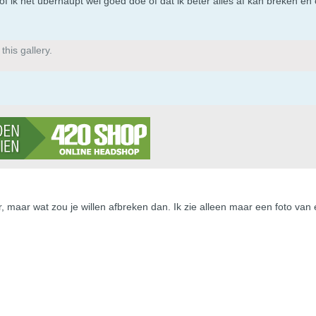
 of ik h et überhaupt wel goed doe of dat ik beter alles af kan breken e
his gallery.
, maar wat zou je willen afbreken dan. Ik zie alleen maar een foto van e