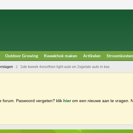
Outdoor Growing
Kweekhok maken
Artikelen
Stroomkosten
rslagen
1ste kweek 4xnorthen light auto en 2xgelato auto in kas
ge forum. Paswoord vergeten? klik
hier
om een nieuwe aan te vragen.