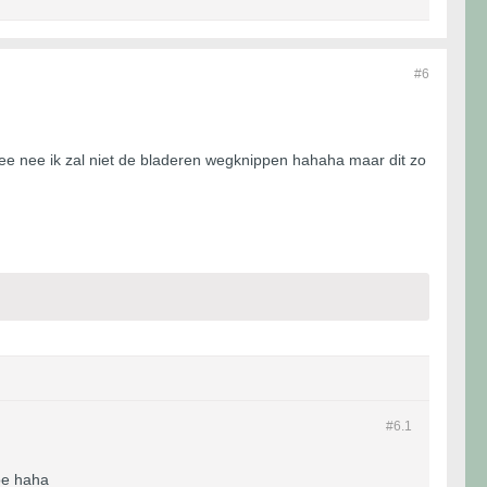
#6
Nee nee ik zal niet de bladeren wegknippen hahaha maar dit zo
#6.
1
oe haha