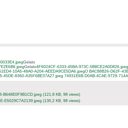
0033E4.jpeg
Gelato
E2E6B6.jpeg
Gelato
4F6024CF-6333-45BA-973C-5B8CE2A0D826.jpe
61ED4-10A5-48A0-A204-AEEDA9CE5DA6.jpeg
O
BAC88B26-D62F-43
5-45DE-8360-A35F6BE37A27.jpeg
74931E6B-D0AB-4CAE-9729-714A
8-B648E0F9B1CD.jpeg
(121,8 KB, 98 views)
E-E5029C7A2139.jpeg
(130,2 KB, 98 views)