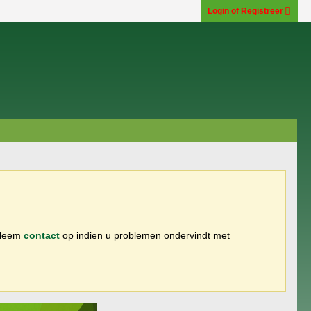
Login of Registreer
 Neem
contact
op indien u problemen ondervindt met