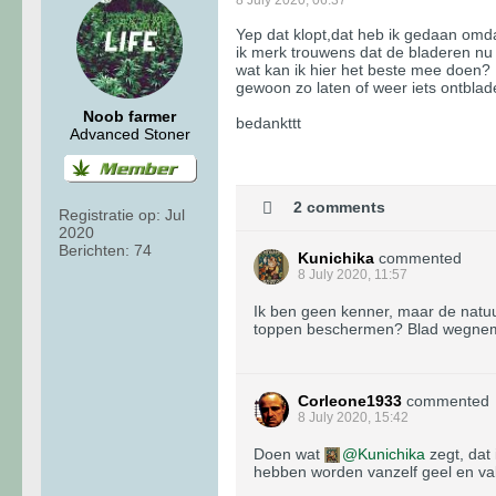
Yep dat klopt,dat heb ik gedaan omd
ik merk trouwens dat de bladeren nu
wat kan ik hier het beste mee doen?
gewoon zo laten of weer iets ontbla
Noob farmer
bedankttt
Advanced Stoner
2 comments
Registratie op:
Jul
2020
Berichten:
74
Kunichika
commented
8 July 2020, 11:57
Ik ben geen kenner, maar de natuur
toppen beschermen? Blad wegnemen z
Corleone1933
commented
8 July 2020, 15:42
Doen wat
Kunichika
zegt, dat
hebben worden vanzelf geel en val