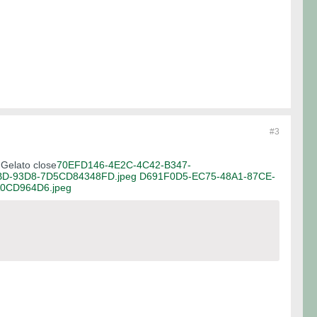
#3
g
Gelato close
70EFD146-4E2C-4C42-B347-
BD-93D8-7D5CD84348FD.jpeg
D691F0D5-EC75-48A1-87CE-
0CD964D6.jpeg