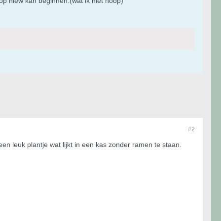
n op niew kan beginnen.(wat ik niet hoop)
#2
en leuk plantje wat lijkt in een kas zonder ramen te staan.