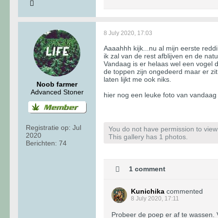
8 July 2020, 17:03
Aaaahhh kijk...nu al mijn eerste reddi
ik zal van de rest afblijven en de na
Vandaag is er helaas wel een vogel d
de toppen zijn ongedeerd maar er zit
laten lijkt me ook niks.
Noob farmer
Advanced Stoner
hier nog een leuke foto van vandaag 
Registratie op:
Jul
You do not have permission to view t
2020
This gallery has 1 photos.
Berichten:
74
1 comment
Kunichika
commented
8 July 2020, 17:11
Probeer de poep er af te wassen. 