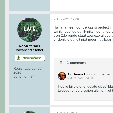
7 July 2020, 19:06
Hahaha nee hoor de kas is perfect 
En ik hoop idd dat ik niks hoef aftebr
een 2de ronde staat zowiezo al gepl
of denk je dat dit niet meer haalbaar i
Noob farmer
Advanced Stoner
1 comment
Registratie op:
Jul
2020
Corleone1933
commented
Berichten:
74
7 July 2020, 23:05
Heb je bij die ene 'gelato close' b
tweede ronde draaien als het niet t
8 July 2020, 06:37