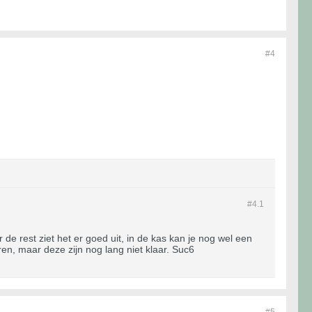
#4
#4.
1
r de rest ziet het er goed uit, in de kas kan je nog wel een
uren, maar deze zijn nog lang niet klaar. Suc6
#5