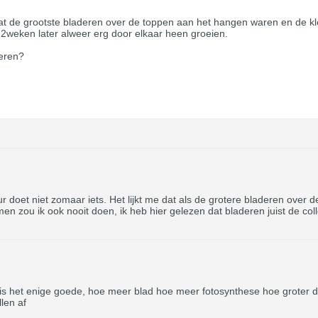
at de grootste bladeren over de toppen aan het hangen waren en de 
 2weken later alweer erg door elkaar heen groeien.
deren?
 doet niet zomaar iets. Het lijkt me dat als de grotere bladeren over 
ou ik ook nooit doen, ik heb hier gelezen dat bladeren juist de colle
 is het enige goede, hoe meer blad hoe meer fotosynthese hoe groter d
len af