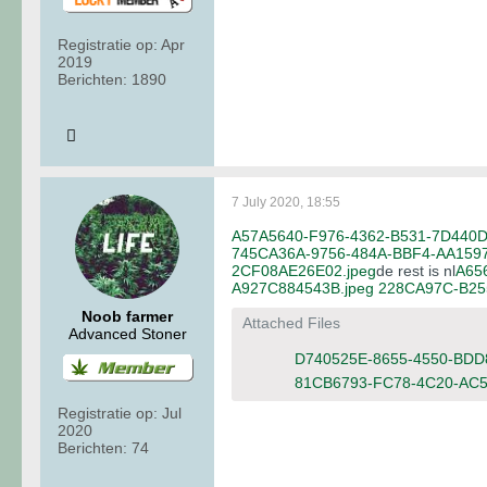
Registratie op:
Apr
2019
Berichten:
1890
7 July 2020, 18:55
A57A5640-F976-4362-B531-7D440D
745CA36A-9756-484A-BBF4-AA1597
2CF08AE26E02.jpeg
de rest is nl
A65
A927C884543B.jpeg
228CA97C-B25
Noob farmer
Attached Files
Advanced Stoner
D740525E-8655-4550-BDD
81CB6793-FC78-4C20-AC5
Registratie op:
Jul
2020
Berichten:
74