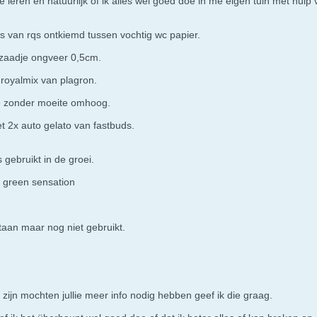
leren en natuurlijk of ik alles wel goed doe in me eigen tuin m et hul
ts van rqs ontkiemd tussen vochtig wc papier.
 zaadje ongveer 0,5cm.
 royalmix van plagron.
 zonder moeite omhoog.
t 2x auto gelato van fastbuds.
 gebruikt in de groei.
e green sensation
taan maar nog niet gebruikt.
 zijn mochten jullie meer info nodig hebben geef ik die graag.