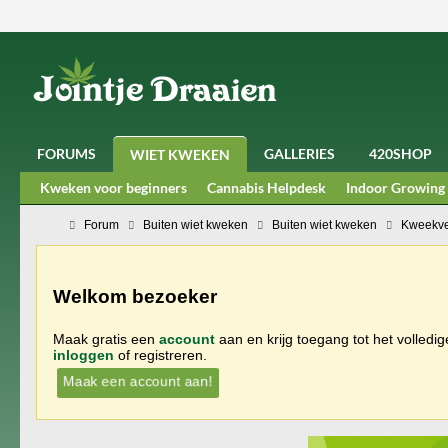
FORUMS
GALLERIES
420SHOP
WIET KWEKEN
Kweken voor beginners
Cannabis Helpdesk
Indoor Growing
Forum
Buiten wiet kweken
Buiten wiet kweken
Kweekve
Welkom bezoeker
Maak gratis een
account
aan en krijg toegang tot het volledi
inloggen
of registreren.
Maak een account aan!