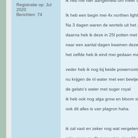
ik heb me hier aangemeld om meer te 
Registratie op:
Jul
2020
Berichten:
74
Ik heb een begin mei 4x northen ligh
Na 3 dagen waren de wortels uit het
daarna heb ik deze in 25l potten met
naar een aantal dagen kwamen deze
het zelfde heb ik eind mei gedaan me
veder heb ik nog bij beide powerroots
nu krijgen de nl water met een beetj
de gelato’s water met suger royal
ik heb ook nog alga grow en bloom s
ook dit alles is van plagron haha.
ik zal vast en zeker nog wat vergeten