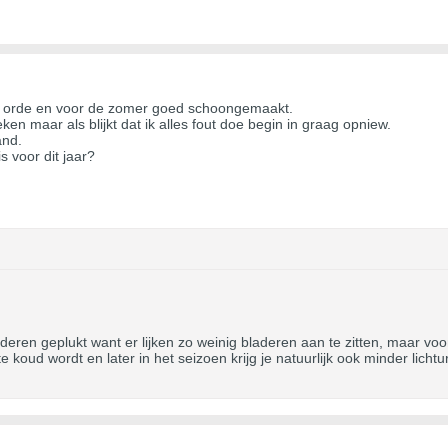
in orde en voor de zomer goed schoongemaakt.
eken maar als blijkt dat ik alles fout doe begin in graag opniew.
and.
s voor dit jaar?
laderen geplukt want er lijken zo weinig bladeren aan te zitten, maar voo
e koud wordt en later in het seizoen krijg je natuurlijk ook minder licht