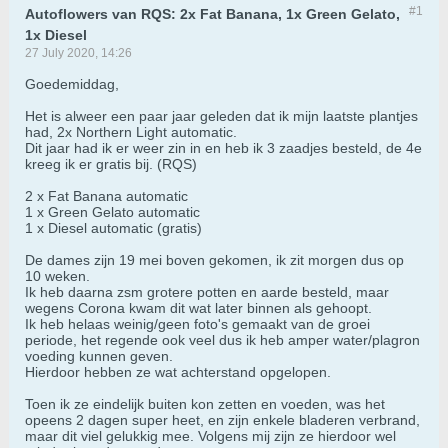
#1
Autoflowers van RQS: 2x Fat Banana, 1x Green Gelato,
1x Diesel
27 July 2020, 14:26
Goedemiddag,
Het is alweer een paar jaar geleden dat ik mijn laatste plantjes
had, 2x Northern Light automatic.
Dit jaar had ik er weer zin in en heb ik 3 zaadjes besteld, de 4e
kreeg ik er gratis bij. (RQS)
2 x Fat Banana automatic
1 x Green Gelato automatic
1 x Diesel automatic (gratis)
De dames zijn 19 mei boven gekomen, ik zit morgen dus op
10 weken.
Ik heb daarna zsm grotere potten en aarde besteld, maar
wegens Corona kwam dit wat later binnen als gehoopt.
Ik heb helaas weinig/geen foto's gemaakt van de groei
periode, het regende ook veel dus ik heb amper water/plagron
voeding kunnen geven.
Hierdoor hebben ze wat achterstand opgelopen.
Toen ik ze eindelijk buiten kon zetten en voeden, was het
opeens 2 dagen super heet, en zijn enkele bladeren verbrand,
maar dit viel gelukkig mee. Volgens mij zijn ze hierdoor wel