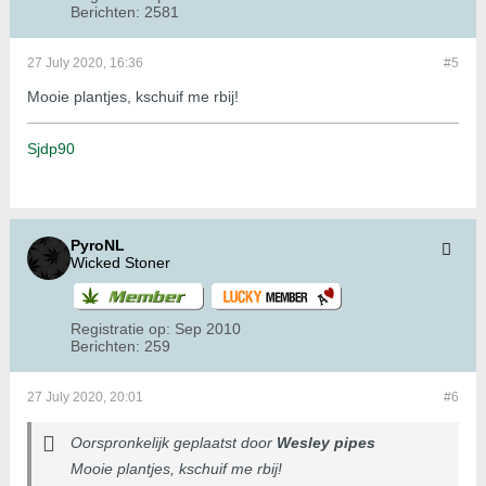
Berichten:
2581
27 July 2020, 16:36
#5
Mooie plantjes, kschuif me rbij!
Sjdp90
PyroNL
Wicked Stoner
Registratie op:
Sep 2010
Berichten:
259
27 July 2020, 20:01
#6
Oorspronkelijk geplaatst door
Wesley pipes
Mooie plantjes, kschuif me rbij!