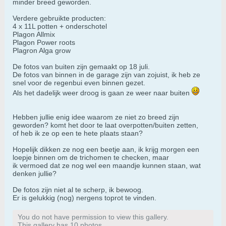
minder breed geworden.
Verdere gebruikte producten:
4 x 11L potten + onderschotel
Plagon Allmix
Plagon Power roots
Plagron Alga grow
De fotos van buiten zijn gemaakt op 18 juli.
De fotos van binnen in de garage zijn van zojuist, ik heb ze
snel voor de regenbui even binnen gezet.
Als het dadelijk weer droog is gaan ze weer naar buiten
Hebben jullie enig idee waarom ze niet zo breed zijn
geworden? komt het door te laat overpotten/buiten zetten,
of heb ik ze op een te hete plaats staan?
Hopelijk dikken ze nog een beetje aan, ik krijg morgen een
loepje binnen om de trichomen te checken, maar
ik vermoed dat ze nog wel een maandje kunnen staan, wat
denken jullie?
De fotos zijn niet al te scherp, ik bewoog.
Er is gelukkig (nog) nergens toprot te vinden.
You do not have permission to view this gallery.
This gallery has 10 photos.