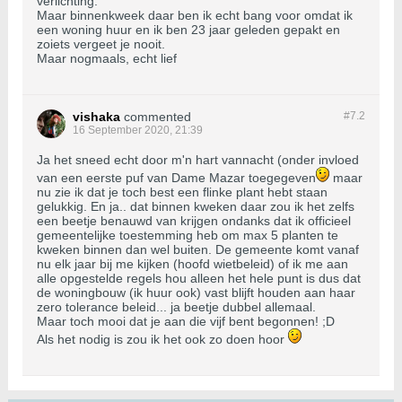
verlichting.
Maar binnenkweek daar ben ik echt bang voor omdat ik
een woning huur en ik ben 23 jaar geleden gepakt en
zoiets vergeet je nooit.
Maar nogmaals, echt lief
vishaka
commented
#7.
2
16 September 2020, 21:39
Ja het sneed echt door m'n hart vannacht (onder invloed
van een eerste puf van Dame Mazar toegegeven
maar
nu zie ik dat je toch best een flinke plant hebt staan
gelukkig. En ja.. dat binnen kweken daar zou ik het zelfs
een beetje benauwd van krijgen ondanks dat ik officieel
gemeentelijke toestemming heb om max 5 planten te
kweken binnen dan wel buiten. De gemeente komt vanaf
nu elk jaar bij me kijken (hoofd wietbeleid) of ik me aan
alle opgestelde regels hou alleen het hele punt is dus dat
de woningbouw (ik huur ook) vast blijft houden aan haar
zero tolerance beleid... ja beetje dubbel allemaal.
Maar toch mooi dat je aan die vijf bent begonnen! ;D
Als het nodig is zou ik het ook zo doen hoor