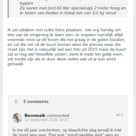
toppen
Ze waren met (incl.60 liter speciekuip) 2 meter hoog en
er kwam van beiden in totaal iets van 1/2 kg vanaf.
Ik zal uitkijken met zulke fotos plaatsen, niet erg handig om
iets van de omgeving te laten zien, er vogelen namelijk altijd
vreemde rond op dit forum die het graag in de gaten houden,
en zal die net uit de buurt komen weet die precies waar die
moet zijn, het is natuurlijk wel een foto uit 2019 maar de buurt
zal er nog wel hetzelfde uitzien, denk ik meld het gelijk even,
zal zonde zijn als er door deze reden wat uit je tuin word
gehaald.
2 comments
Boomvalk
commented
#6.
1
13 September 2020, 18:22
Is me dit jaar overkomen, op klaarlichte dag terwijl ik met
de hond weg was. Een jaar "noodzakelijke wiet" weg en