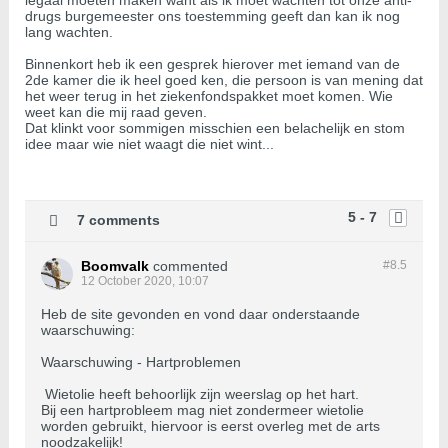
legaal moeten maken want als ik moet wachten tot onze anti-
drugs burgemeester ons toestemming geeft dan kan ik nog
lang wachten.
Binnenkort heb ik een gesprek hierover met iemand van de
2de kamer die ik heel goed ken, die persoon is van mening dat
het weer terug in het ziekenfondspakket moet komen. Wie
weet kan die mij raad geven.
Dat klinkt voor sommigen misschien een belachelijk en stom
idee maar wie niet waagt die niet wint...
5 - 7
7 comments
Boomvalk
commented
#8.
5
12 October 2020, 10:07
Heb de site gevonden en vond daar onderstaande
waarschuwing:
Waarschuwing - Hartproblemen
Wietolie heeft behoorlijk zijn weerslag op het hart.
Bij een hartprobleem mag niet zondermeer wietolie
worden gebruikt, hiervoor is eerst overleg met de arts
noodzakelijk!