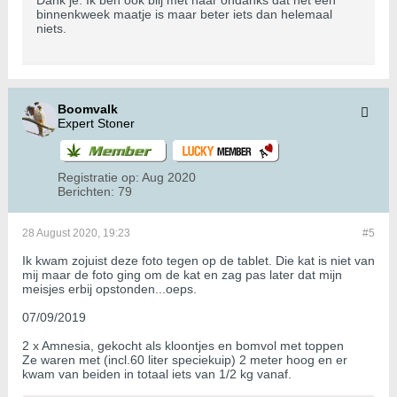
Dank je. Ik ben ook blij met haar ondanks dat het een
binnenkweek maatje is maar beter iets dan helemaal
niets.
Boomvalk
Expert Stoner
Registratie op:
Aug 2020
Berichten:
79
28 August 2020, 19:23
#5
Ik kwam zojuist deze foto tegen op de tablet. Die kat is niet van
mij maar de foto ging om de kat en zag pas later dat mijn
meisjes erbij opstonden...oeps.
07/09/2019
2 x Amnesia, gekocht als kloontjes en bomvol met toppen
Ze waren met (incl.60 liter speciekuip) 2 meter hoog en er
kwam van beiden in totaal iets van 1/2 kg vanaf.