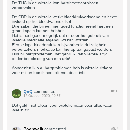
De THC in de wietolie kan hartritmestoornissen
veroorzaken.
De CBD in de wietolie werkt bloeddrukverlagend en heeft
invloed op het bloedvatenstelsel.
Drie zaken die bij een niet goed functionerend hart een
grote impact kunnen hebben.
Het is heel goed mogelijk dat er door het gebruik van
wietolie medicatie afgebouwd kan worden.
Een te lage bloeddruk kan bijvoorbeeld duizeligheid
veroorzaken, medicatie kan hierop aangepast worden.
Dus bij hartproblemen, het gebruik van wietolie altijd
onder begeleiding van een arts!
Aangezien ik o.a. hartproblemen heb is wietolie riskant
voor mij en ben ik heel blij met deze info.
QnQ
commented
#8.
6
12 October 2020, 10:37
Dat geldt niet alleen voor wietolie maar voor alles waar
wiet in zit.
Boomvalk
commented
#8.
7