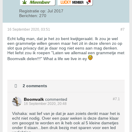
Registratie op:
Jul 2017
Berichten:
270
16 September 2020, 03:51
#7
Echt lullig man, dat je het zo bent kwijtgeraakt. Ik zou je wel
een grammetje willen geven maar het zit in deze sferen zo op
slot qua privacy dat je daar nog niet eens aan mag denken.
Het liefst zou ik roepen "Laten we allemaal een grammetje met
Boomvalk delen!!!" What a life we live in ey
2 comments
Boomvalk
commented
#7.
1
16 September 2020, 20:48
Vishaka: wat lief van je dat je aan zoiets denkt maar het is
echt niet nodig. Over een paar weken is deze dame klaar
om geoogst te worden en ik heb ook al 5 kleine dametjes
onder tl staan...ben druk bezig met sparen voor een led