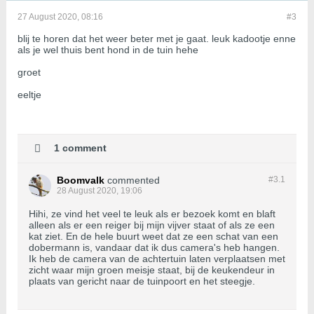
27 August 2020, 08:16
#3
blij te horen dat het weer beter met je gaat. leuk kadootje enne
als je wel thuis bent hond in de tuin hehe
groet
eeltje
1 comment
Boomvalk
commented
#3.
1
28 August 2020, 19:06
Hihi, ze vind het veel te leuk als er bezoek komt en blaft
alleen als er een reiger bij mijn vijver staat of als ze een
kat ziet. En de hele buurt weet dat ze een schat van een
dobermann is, vandaar dat ik dus camera's heb hangen.
Ik heb de camera van de achtertuin laten verplaatsen met
zicht waar mijn groen meisje staat, bij de keukendeur in
plaats van gericht naar de tuinpoort en het steegje.