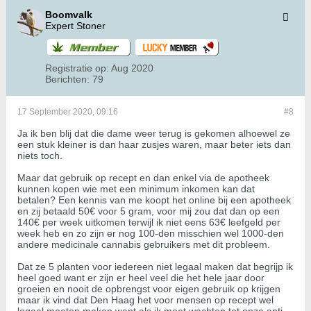
Boomvalk
Expert Stoner
Registratie op:
Aug 2020
Berichten:
79
17 September 2020, 09:16
#8
Ja ik ben blij dat die dame weer terug is gekomen alhoewel ze
een stuk kleiner is dan haar zusjes waren, maar beter iets dan
niets toch.
Maar dat gebruik op recept en dan enkel via de apotheek
kunnen kopen wie met een minimum inkomen kan dat
betalen? Een kennis van me koopt het online bij een apotheek
en zij betaald 50€ voor 5 gram, voor mij zou dat dan op een
140€ per week uitkomen terwijl ik niet eens 63€ leefgeld per
week heb en zo zijn er nog 100-den misschien wel 1000-den
andere medicinale cannabis gebruikers met dit probleem.
Dat ze 5 planten voor iedereen niet legaal maken dat begrijp ik
heel goed want er zijn er heel veel die het hele jaar door
groeien en nooit de opbrengst voor eigen gebruik op krijgen
maar ik vind dat Den Haag het voor mensen op recept wel