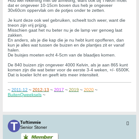
Hou wel rekening met de afmeting, want ook bij TNeon moet
dat er ongeveer 10-15cm boven dus heb je ongeveer
30x60cm oppervlak om de potjes onder te zetten.
Je kunt deze ook wel gebruiken, scheelt toch weer, want die
tneon zijn vrij prijzig.
Misschien gaat het nu beter nu je de lamp ver genoeg laat
zakken.
En anders, als je die kap die je nu hebt kunt opofferen, dan
kun je alles wat tussen de buizen en de plantjes zit er vanaf
halen.
De buisjes moeten echt 4-5cm van de blaadjes komen.
De 840 buizen zijn ongeveer 4000 Kelvin, als je aan 865 kunt
komen zijn die wat beter voor de eerste 3-4 weken, +/- 6500K.
Dat is koeler licht en geeft iets meer intensiteit.
~
2011-12
~
2012-13
~
2017
~
2019
~
2020
~
BuitenQweeksels
~
Toftimmie
Senior Stoner