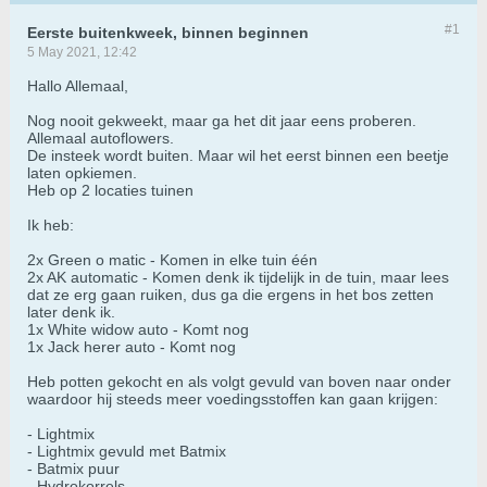
#1
Eerste buitenkweek, binnen beginnen
5 May 2021, 12:42
Hallo Allemaal,
Nog nooit gekweekt, maar ga het dit jaar eens proberen.
Allemaal autoflowers.
De insteek wordt buiten. Maar wil het eerst binnen een beetje
laten opkiemen.
Heb op 2 locaties tuinen
Ik heb:
2x Green o matic - Komen in elke tuin één
2x AK automatic - Komen denk ik tijdelijk in de tuin, maar lees
dat ze erg gaan ruiken, dus ga die ergens in het bos zetten
later denk ik.
1x White widow auto - Komt nog
1x Jack herer auto - Komt nog
Heb potten gekocht en als volgt gevuld van boven naar onder
waardoor hij steeds meer voedingsstoffen kan gaan krijgen:
- Lightmix
- Lightmix gevuld met Batmix
- Batmix puur
- Hydrokorrels