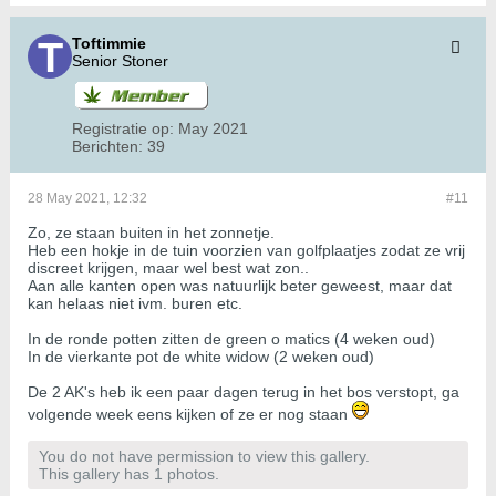
Toftimmie
Senior Stoner
Registratie op:
May 2021
Berichten:
39
28 May 2021, 12:32
#11
Zo, ze staan buiten in het zonnetje.
Heb een hokje in de tuin voorzien van golfplaatjes zodat ze vrij
discreet krijgen, maar wel best wat zon..
Aan alle kanten open was natuurlijk beter geweest, maar dat
kan helaas niet ivm. buren etc.
In de ronde potten zitten de green o matics (4 weken oud)
In de vierkante pot de white widow (2 weken oud)
De 2 AK's heb ik een paar dagen terug in het bos verstopt, ga
volgende week eens kijken of ze er nog staan
You do not have permission to view this gallery.
This gallery has 1 photos.