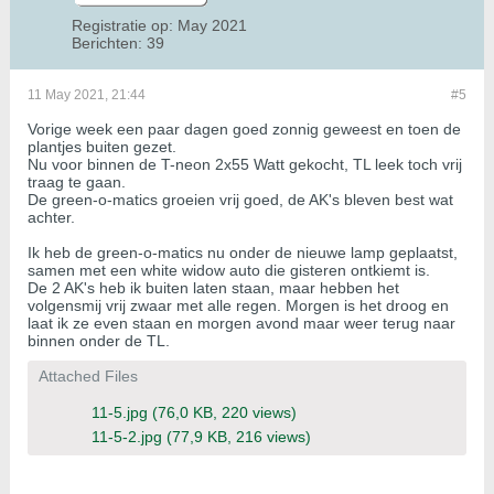
Registratie op:
May 2021
Berichten:
39
11 May 2021, 21:44
#5
Vorige week een paar dagen goed zonnig geweest en toen de
plantjes buiten gezet.
Nu voor binnen de T-neon 2x55 Watt gekocht, TL leek toch vrij
traag te gaan.
De green-o-matics groeien vrij goed, de AK's bleven best wat
achter.
Ik heb de green-o-matics nu onder de nieuwe lamp geplaatst,
samen met een white widow auto die gisteren ontkiemt is.
De 2 AK's heb ik buiten laten staan, maar hebben het
volgensmij vrij zwaar met alle regen. Morgen is het droog en
laat ik ze even staan en morgen avond maar weer terug naar
binnen onder de TL.
Attached Files
11-5.jpg
(76,0 KB, 220 views)
11-5-2.jpg
(77,9 KB, 216 views)