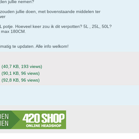
den jullie nemen?
 zouden jullie doen, met bovenstaande middelen ter
wer
5L potje. Hoeveel keer zou ik dit verpotten? 5L , 25L, 50L?
n max 180CM.
matig te updaten. Alle info welkom!
g
(40,7 KB, 193 views)
g
(90,1 KB, 96 views)
g
(92,8 KB, 96 views)