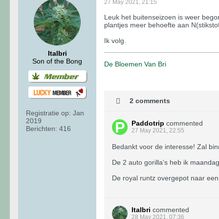
27 May 2021, 21:15
Leuk het buitenseizoen is weer begon
plantjes meer behoefte aan N(stikstof
Ik volg.
Italbri
Son of the Bong
De Bloemen Van Bri
2 comments
Registratie op:
Jan
2019
Paddotrip
commented
Berichten:
416
27 May 2021, 22:55
Bedankt voor de interesse! Zal bi
De 2 auto gorilla's heb ik maanda
De royal runtz overgepot naar een 1
Italbri
commented
28 May 2021, 07:36