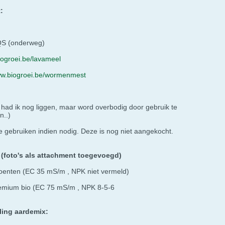
:
QS (onderweg)
iogroei.be/lavameel
ww.biogroei.be/wormenmest
had ik nog liggen, maar word overbodig door gebruik te
..)
 te gebruiken indien nodig. Deze is nog niet aangekocht.
: (foto's als attachment toegevoegd)
roenten (EC 35 mS/m , NPK niet vermeld)
emium bio (EC 75 mS/m , NPK 8-5-6
ling aardemix: