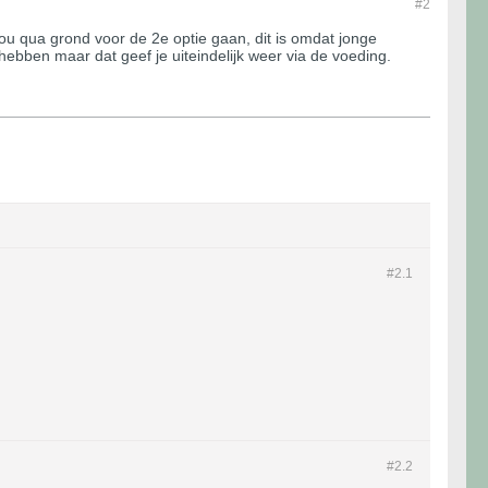
#2
ou qua grond voor de 2e optie gaan, dit is omdat jonge
hebben maar dat geef je uiteindelijk weer via de voeding.
#2.
1
#2.
2