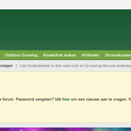
Outdoor Growing
Kweekhok maken
Artikelen
Stroomkosten
rslagen
1ste (buiten)kweek 1x foto royal runtz en 2x royal gorilla auto buitenk
ge forum. Paswoord vergeten? klik
hier
om een nieuwe aan te vragen.