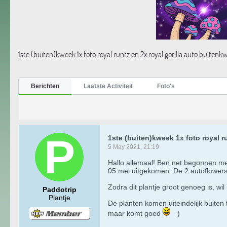
1ste (buiten)kweek 1x foto royal runtz en 2x royal gorilla auto buitenk
Berichten
Laatste Activiteit
Foto's
1ste (buiten)kweek 1x foto royal r
5 May 2021, 21:19
Hallo allemaal! Ben net begonnen met
05 mei uitgekomen. De 2 autoflowers 
Zodra dit plantje groot genoeg is, wil
Paddotrip
Plantje
De planten komen uiteindelijk buiten
maar komt goed
​ )