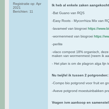
Registratie op:
Apr
Ik heb al enkele zaken aangekocht
2021
Berichten:
11
-Bat Guano van RQS
-Easy Roots - Mycorrhiza Mix van R
-lavameel van biogroei
https://www.b
-wormenmest van biogroei
https://w
-perlite
-vlaco compost 18% organisch, deze 
maken van wormenmest (neem ik aan
- Het plan is om de plagron alga lijn
Nu twijfel ik tussen 2 potgronden
-Compo bio potgrond voor fruit en g
-Aveve potgrond moestuinbakken pr
Vragen ivm aankoop en samenstel