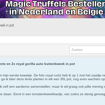
week in pot
untz en 2x royal gorilla auto buitenkweek in pot
 mijn eerste kweekje. De foto royal runtz heb ik op 1 mei het zaadje re
ga ik later deze lente planten in elk een 30L pot, nog even wachten op
 ik zelf een aardemix samenstellen, maar ik wil graag ook jullie mening ee
 te staan. Eerst in een tomatenkweekkastje, van zodra ze stevig genoe