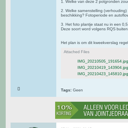
1. Welke van deze 2 potgronden zou
2. Welke samenstelling (verhouding)
beschikking? Fotoperiode en autoflo
3. Het foto plantje staat nu in een 0,
Deze soort word volgens RQS buite
Het plan is om dit kweekverslag regel
Attached Files
IMG_20210505_191654.jp
IMG_20210419_143904.jp
IMG_20210423_145810.jp
Tags:
Geen