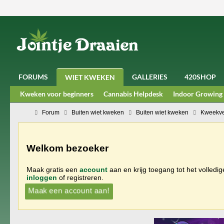
FORUMS
GALLERIES
420SHOP
WIET KWEKEN
Kweken voor beginners
Cannabis Helpdesk
Indoor Growing
Forum
Buiten wiet kweken
Buiten wiet kweken
Kweekve
Welkom bezoeker
Maak gratis een
account
aan en krijg toegang tot het volledi
inloggen
of registreren.
Maak een account aan!